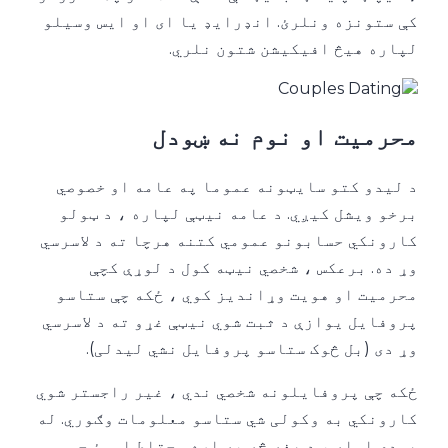
کې ستونزه ونلرئ. انډرایډ یا ای او ایس وسیلو
لپاره هیڅ افیکیشن شتون نلري.
محرمیت او نوم نه ښودل
د لیدو کتو سایټونه عموما په عامه او خصوصي
برخو ویشل کیږي. د عامه نیټې لپاره ، د ټولو
کارونکي حسابونو عمومي کتنه هرچا ته د لاسرسي
وړ ده. برعکس ، شخصي نیټه کول د لوړې کچې
محرمیت او هویت وړاندیز کوي ، ځکه چې ستاسو
پروفایل یوازې د ثبت شوي نیټې غړو ته د لاسرسي
وړ دی (بل څوک ستاسو پروفایل نشي لیدلی).
ځکه چې پروفایلونه شخصي ندي ، غیر راجستر شوي
کارونکي به وکولی شي ستاسو معلومات وګوري. له
همدې امله ، د هغه څه په اړه محتاط اوسئ چې