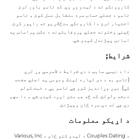
کاروونکو ته د لیدو وړ وي. که تاسو باور لرئ
تاسو د جعلي حساب سره متقابل عمل کوئ ، تاسو
اختیار لرئ دا کارونکي منځګړیو ته راپور کړئ.
ځینې ​​وختونه جعلي پروفایلونه د عکس پراساس په
اسانۍ پیژندل کیدی شي.
شرایط;
دا د نیټې سایټ د دې شرایط د لاسرسي وړ لري
(تاسو به د دی لپاره لینک ومومی په اصلي صفحه
کې). موږ وړاندیز کوو چې تاسو یې د ثبت کولو
دمخه ولولئ. که څه هم متن اوږد کیدی شي ، دا مهم
دي چې له دې سره ځان وپیژنئ.
د اړیکو معلومات
د Couples Dating د لیدو کتو ځای د Various, Inc