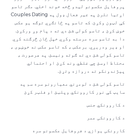
پروفایل عکسونو لیدو څخه خوند اخلي. مګر تاسو
اړتیا نلرئ په غیر فعال ډول په Couples Dating
کې لټون وکړئ. که تاسو په ځانګړي توګه یو عکس
خوښ کړئ ، تاسو کولی شئ دې ته د پام وړ ورکړئ.
دا به تاسو سره مرسته وکړي خپل ځان څرګند کړي
او ډیر ودریږي. برعکس ، که تاسو عکس نه خوښوی ،
تاسو کولی شئ دې ته ګوته ونیسئ. په هرصورت ،
محتاط اوسئ چې غلطي ونه کړئ او احتمالي
پیژندونکو ته دروازه وتړئ.
تاسو کولی شئ د لومړني معیارونو سره سم په
سایټ کې نور کاروونکي وپلټئ او فلټر کړئ
د کاروونکي جنس
د کاروونکی عمر
کارونکی یوازې د فروفایل عکسونو سره