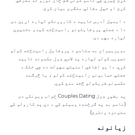
کړئ چیرې چې تاسو کولی شئ ځان نورو ته معرفي
کړئ او خپل مثالي ملګری بیان کړئ.
د ایمیل آدرس تایید د کاروونکو لپاره اړین دی.
دا د جعلي پروفایلونو رامینځته کیدو مخنیوي
لپاره مهم دی.
مډیریټران به ستاسو د پروفایل رامینځته کولو
تصویب کولو لپاره په لاسي ډول عکسونه تایید
کړي. دا یو اضافي امنیتي سهولت ده چې خلک د
جعلي حسابونو رامینځته کولو ، یا څرګند
عکسونو شریکولو څخه منع کوي.
په بشپړ ډول Couples Dating ځواب ویونکی دی
(تاسو به په ګرځنده وسیلو کې د دې په کارولو کې
ستونزه ونلرئ).
زیانونه