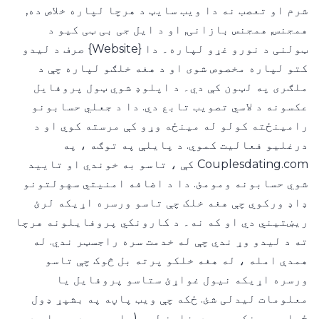
شرم او تعصب نه دا ویب سایټ د هرچا لپاره خلاص ده,
یاست؟
همجنس, همجنس بازانی, او د ایل جی بی ټی کیو د
له
ټولنی د نورو غړو لپاره۔ دا {Website} صرف د لیدو
118-
کتو لپاره مخصوص شوی او د هغه خلګو لپاره چې د
24
3.
ملګری په لټون کې دي۔ د اپلوډ شوي ټول پروفایل
کلن
تاسو
د
عکسونه د لاسي تصویب تابع دي. دا د جعلي حسابونو
څه
رامینځته کولو له مینځه وړو کې مرسته کوي او د
په
درغلیو فعالیت کموي. د پایلې په توګه ، په
لټون
Couplesdating.com کې ، تاسو به خوندي او تایید
کې
یاست؟
شوي حسابونه ومومئ. دا د اضافه امنیتي سهولتونو
ډاډ ورکوي چې هغه خلک چې تاسو ورسره اړیکه لرئ
18-
ریښتیني دي او که نه۔ د کارونکي پروفایلونه هرچا
24
-
4.
ته د لیدو وړ ندي چې له خدمت سره راجسټر ندي. له
انجلی
تاسو
همدې امله ، له هغه خلکو پرته بل څوک چې تاسو
څنګه
ورسره اړیکه نیول غواړئ ستاسو پروفایل یا
لیده
معلومات لیدلی شئ. ځکه چې ویب پاڼه په بشپړ ډول
کاته
ځواب ویونکي ویب ډیزاین لري (پاڼه به د وسیلې د