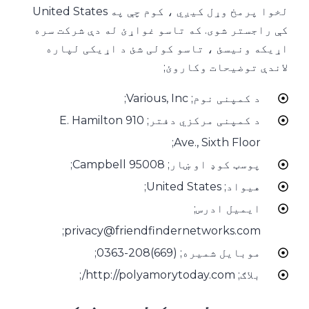
لخوا پرمخ وړل کیږي ، کوم چې په United States
کې راجستر شوی. که تاسو غواړئ له دې شرکت سره
اړیکه ونیسئ ، تاسو کولی شئ د اړیکی لپاره
لاندې توضیحات وکاروئ;
د کمپنی نوم; Various, Inc;
د کمپنی مرکزي دفتر; 910 E. Hamilton
Ave., Sixth Floor;
پوسټ کوډ او ښار; 95008 Campbell;
هیواد; United States;
ایمیل ادرس;
privacy@friendfindernetworks.com;
موبایل شمیره; (669)208-0363;
بلاګ; http://polyamorytoday.com/;