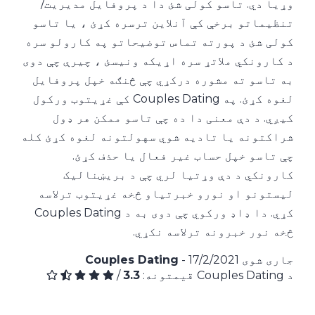
وړیا دي. تاسو کولی شئ دا د پروفایل مدیریت/
تنظیماتو برخې کې آنلاین ترسره کړئ ، یا تاسو
کولی شئ د پورته تماس توضیحاتو په کارولو سره
د کارونکي ملاتړ سره اړیکه ونیسئ ، چیرې چې دوی
به تاسو ته مشوره درکړي چې څنګه خپل پروفایل
لغوه کړئ. په Couples Dating کې غړیتوب ورکول
کیږي. د دې معنی دا ده چې تاسو ممکن هر ډول
شراکتونه یا تادیه شوي سهولتونه لغوه کړئ کله
چې تاسو خپل حساب غیر فعال یا حذف کړئ.
کارونکي د دې وړتیا لري چې د بریښنالیک
لیستونو او نورو خبرتیاو څخه غړیتوب ترلاسه
کړي. دا ډاډ ورکوي چې دوی به د Couples Dating
څخه نور خبرونه ترلاسه نکړي.
جاری شوی
- 17/2/2021
Couples Dating
د Couples Dating قیمتونه:
3.3
/