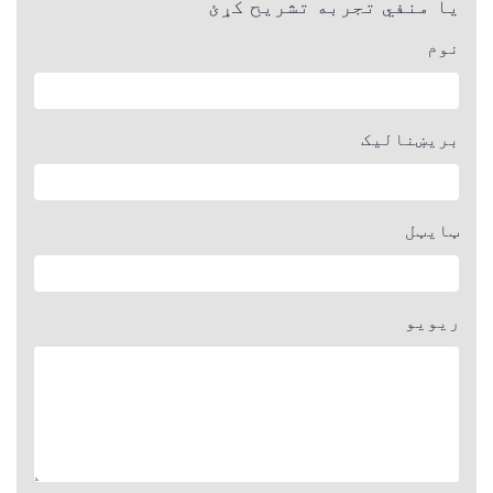
یا منفي تجربه تشریح کړئ
نوم
بریښنالیک
ټایټل
ریویو