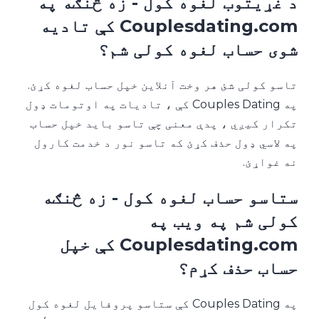
د غړیتوب لغوه کول - زه څنګه په
Couplesdating.com کې تادیه
شوی حساب لغوه کولی شم؟
تاسو کولی شئ هر وخت آنلاین خپل حساب لغوه کړئ.
په Couples Dating کې ، تادیات په اوتومات ډول
تکرار کیږي ، پدې معنی چې تاسو باید خپل حساب
په لاسي ډول حذف کړئ که تاسو نور د خدمت کارول
نه غواړئ.
ستاسو حساب لغوه کول - زه څنګه
کولی شم په ویب په
Couplesdating.com کې خپل
حساب حذف کړم؟
په Couples Dating کې ستاسو پروفایل لغوه کول