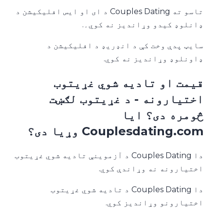
تاسو ته Couples Dating د ای او ایس افلیکیشن د
ډانلوډ کیدو وړاندیز نه کوي۔.
سایټ پدې وخت کې د انډریډ د افلیکیشن د
ډاونلوډ وړاندیز نه کوي.
قیمت او تادیه شوي غړیتوب
اختیارونه - د غړیتوب لګښت
څومره دی؟ ایا
Couplesdating.com وړیا دی؟
دا Couples Dating د آزموینې تادیه شوي غړیتوب
اختیارونه نه وړاندې کوي.
دا Couples Dating د تادیه شوي غړیتوب
اختیارونو وړاندیز کوي.