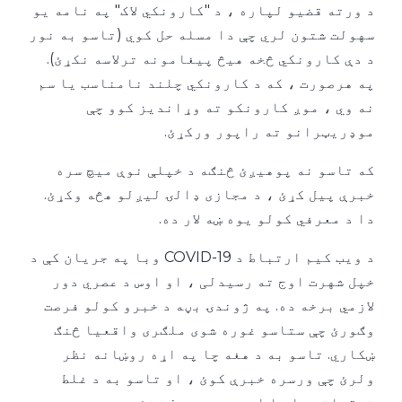
د ورته قضیو لپاره ، د "کارونکي لاک" په نامه یو
سهولت شتون لري چې دا مسله حل کوي (تاسو به نور
د دې کارونکي څخه هیڅ پیغامونه ترلاسه نکړئ).
په هرصورت ، که د کارونکي چلند نامناسب یا سم
نه وي ، موږ کارونکو ته وړاندیز کوو چې
موډریټرانو ته راپور ورکړئ.
که تاسو نه پوهیږئ څنګه د خپلې نوې میچ سره
خبرې پیل کړئ ، د مجازی ډالۍ لیږلو هڅه وکړئ.
دا د معرفي کولو یوه ښه لار ده.
د ویب کیم ارتباط د COVID-19 وبا په جریان کې د
خپل شهرت اوج ته رسیدلی ، او اوس د عصري دور
لازمي برخه ده. په ژوندۍ بڼه د خبرو کولو فرصت
وګورئ چې ستاسو غوره شوی ملګری واقعیا څنګ
ښکاري. تاسو به د هغه چا په اړه روښانه نظر
ولرئ چې ورسره خبرې کوئ ، او تاسو به د غلط