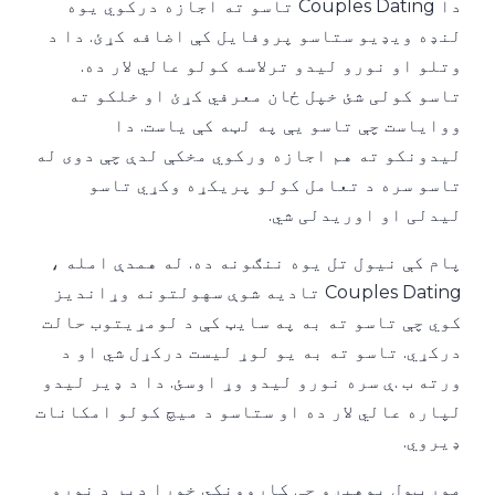
دا Couples Dating تاسو ته اجازه درکوي یوه
لنډه ویډیو ستاسو پروفایل کې اضافه کړئ. دا د
وتلو او نورو لیدو ترلاسه کولو عالي لار ده.
تاسو کولی شئ خپل ځان معرفي کړئ او خلکو ته
ووایاست چې تاسو یې په لټه کې یاست. دا
لیدونکو ته هم اجازه ورکوي مخکې لدې چې دوی له
تاسو سره د تعامل کولو پریکړه وکړي تاسو
لیدلی او اوریدلی شي.
پام کې نیول تل یوه ننګونه ده. له همدې امله ،
Couples Dating تادیه شوې سهولتونه وړاندیز
کوي چې تاسو ته به په سایټ کې د لومړیتوب حالت
درکړي. تاسو ته به یو لوړ لیست درکړل شي او د
ورته ب .ې سره نورو لیدو وړ اوسئ. دا د ډیر لیدو
لپاره عالي لار ده او ستاسو د میچ کولو امکانات
ډیروي.
موږ ټول پوهیږو چې کاروونکي خورا ډیر د نورو