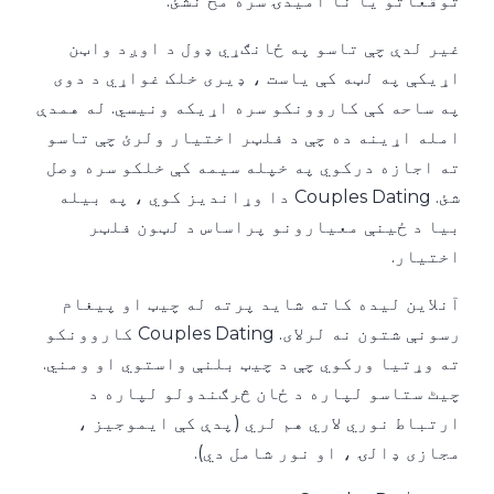
توقعاتو یا نا امیدۍ سره مخ نشئ.
غیر لدې چې تاسو په ځانګړي ډول د اوږد واټن
اړیکې په لټه کې یاست ، ډیری خلک غواړي د دوی
په ساحه کې کاروونکو سره اړیکه ونیسي. له همدې
امله اړینه ده چې د فلټر اختیار ولرئ چې تاسو
ته اجازه درکوي په خپله سیمه کې خلکو سره وصل
شئ. Couples Dating دا وړاندیز کوي ، په بیله
بیا د ځینې معیارونو پراساس د لټون فلټر
اختیار.
آنلاین لیده کاته شاید پرته له چیټ او پیغام
رسونې شتون نه لرلای. Couples Dating کاروونکو
ته وړتیا ورکوي چې د چیټ بلنې واستوي او ومني.
چیٹ ستاسو لپاره د ځان څرګندولو لپاره د
ارتباط نوري لاري هم لري (پدې کې ایموجیز ،
مجازی ډالۍ ، او نور شامل دي).