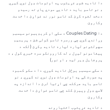
دا تادیه شوی غړیتوب په اوتومات ډول نوي کیږي
، نو تاسو باید د تادیې مودې پای ته رسیدو
دمخه لغوه کړئ که تاسو نور نه غواړئ دا خدمت
وکاروئ.
دا Couples Dating د سکې او کریډیټونو سیسټم
وړاندې کوي چې ورسره تاسو کولی شئ د پریمیم
سهولتونو لپاره لپاره تادیه وکړئ (لکه د
پیغامونو لیږل ، له کاروونکو سره خبرې کول ، د
پروفایل ډیر لید ، او نور)
د سکې سیسټم یوځل تادیه کیږي. دا د سکو کمبود
په صورت کې په اوتومات ډول نوي نه کیږي ، نو
تاسو باید هرکله چې اړتیا لرئ دا اندازه په
لاسي ډول وپیرئ کله چې تاسو غواړئ دا خدمت
وکاروئ.
د تادیه غړیتوب اختیارونه