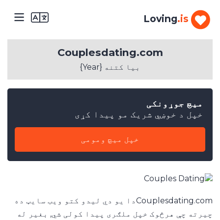
Loving
.is
Couplesdating.com
بیا کتنه {Year}
میچ جوړونکی
1.
خپل د خوښي شریک مو پیدا کړی
ستاسو
جنسیت
څه
خپل میچ ومومی
ده؟
نارینه
2.
تاسو
Couplesdating.comدا یو دي لیدو کتو ویب سایټ ده
څو
چیرته چې هرڅوک خپل ملګری پیدا کولی شي, بغیر له
کلن