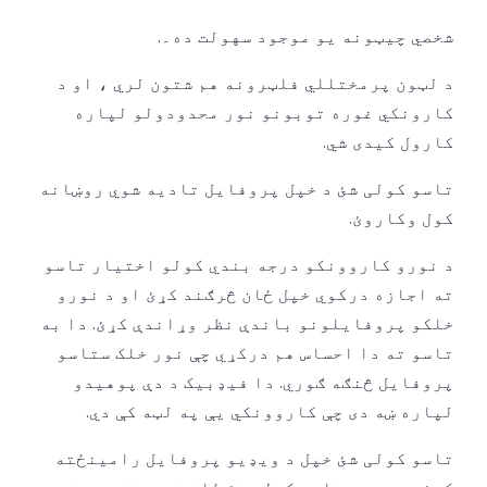
شخصي چیټونه یو موجود سهولت ده۔.
د لټون پرمختللي فلټرونه هم شتون لري ، او د
کارونکي غوره توبونو نور محدودولو لپاره
کارول کیدی شي.
تاسو کولی شئ د خپل پروفایل تادیه شوي روښانه
کول وکاروئ.
د نورو کاروونکو درجه بندي کولو اختیار تاسو
ته اجازه درکوي خپل ځان څرګند کړئ او د نورو
خلکو پروفایلونو باندې نظر وړاندې کړئ. دا به
تاسو ته دا احساس هم درکړي چې نور خلک ستاسو
پروفایل څنګه ګوري. دا فیډبیک د دې پوهیدو
لپاره ښه دی چې کاروونکي یې په لټه کې دي.
تاسو کولی شئ خپل د ویډیو پروفایل رامینځته