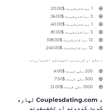
1 میاشتېقیمت $20.00;
3 میاشتېقیمت $36.00;
1 میاشتېقیمت $40.00;
3 میاشتېقیمت $81.00;
12 میاشتېقیمت $108.00;
12 میاشتېقیمت $240.00;
د سکو او کریډیټ اخیستلو اختیارونه
200 سکې قیمت $4.00;
500 سکې قیمت $7.50;
1000 سکې قیمت $12.00;
د Couplesdating.com لپاره
کوپن کوډونه او تخفیفونه