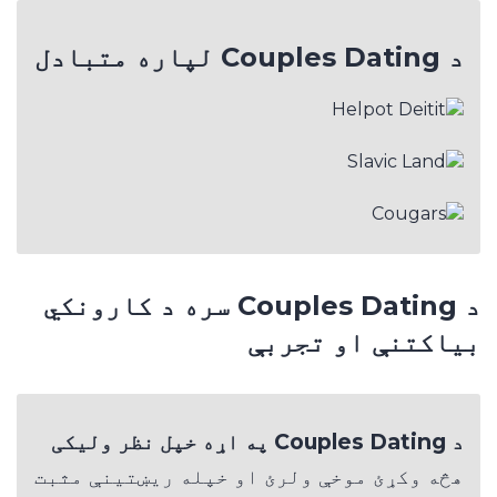
د Couples Dating لپاره متبادل
د Couples Dating سره د کارونکي
بیاکتنې او تجربې
د Couples Dating په اړه خپل نظر ولیکی
هڅه وکړئ موخې ولرئ او خپله ریښتینې مثبت