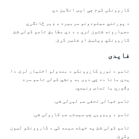
کاروونکی کوم چې اوس انلاین دي
د پورتني میتودونو سربیره ، ډیر ځانګړي
معیارونه شتون لري ، د دې مطابق تاسو کولی شئ
کاروونکي وپلټئ او فلټر کړئ.
فایدی
تاسو د نورو کاروونکو د بندولو اختیار لرئ. دا
پدې مانا ده چې دوی به ونشي کولی تاسو سره
وګوري یا تماس ونیسي.
تاسو خیالی تحفی هم لیږلی شی.
تاسو د ویډویی چټ سیستم هم کارولی شی.
تاسو کولی شئ په خپله سیمه کې د کاروونکو لټون
وکړئ.