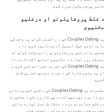
تاسو یې شریکول غوره کوئ.
د غلط پروفایلونو او درغلیو
مخنیوی
په Couples Dating کې د راجستر کولو په وخت کې
باید تاسو خپل ایمیل آدرس تایید کړي. دا د
جعلي یا درغلي پروفایلونو رامینځته کولو له
مینځه وړو لپاره د مخنیوي اساسي اقدام دی. دا
په Couples Dating کې تجربه خورا خوندي کوي ،
او په پلیټ فارم کې د غوره عمومي تجربې لامل
کیږي.
عکسونه په Couples Dating کې د لاسي تصویب تابع
دي. دا یوه مهم سهولت ده چې کاروونکي د جعلي یا
درغلي حسابونو سره د متقابل عمل لپاره ساتي.
تصویب شوي عکسونه به ټولو راجستر شوي