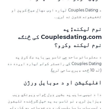
د Couples Dating لپاره اوس مهال هيڅ کوپن او
تخفیفونه شتون نه لري۔.
نوم ليکنه; په
Couplesdating.com کی څنګه
نوم لیکنه وکړو؟
د معلوماتو ساحه چې تاسو یې باید ډک کړئ په
Couples Dating کې راجستر کولو لپاره اوږده ده
(له 10 څخه ډیري ساحې لري).
افلیکیشن او د موبایل ورژن
دا د نیټې سایټ په بشپړ ډول ځواب ویونکي ویب
ډیزاین لري ، نو تاسو به په خپل ګرځنده تلیفون
، لیپ ټاپ یا ټابلیټ کې د دې خدماتو په کارولو