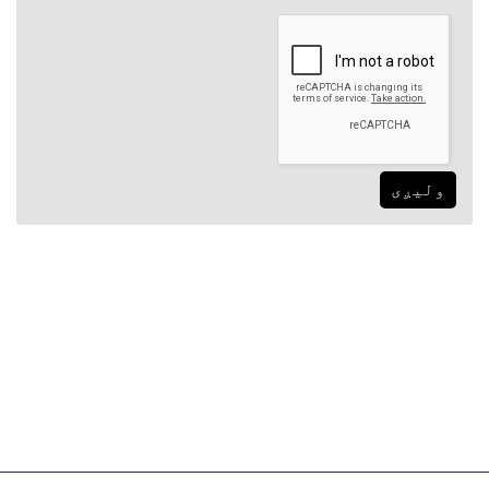
ولیږی