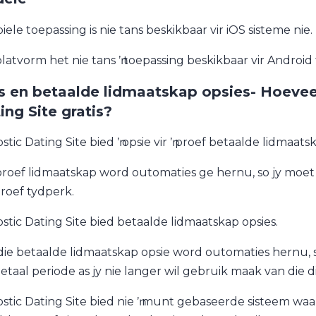
iele toepassing is nie tans beskikbaar vir iOS sisteme nie.
platvorm het nie tans ŉ toepassing beskikbaar vir Android 
s en betaalde lidmaatskap opsies- Hoevee
ing Site gratis?
tic Dating Site bied ŉ opsie vir ŉ proef betaalde lidmaats
proef lidmaatskap word outomaties ge hernu, so jy moet 
proef tydperk.
stic Dating Site bied betaalde lidmaatskap opsies.
die betaalde lidmaatskap opsie word outomaties hernu, so
betaal periode as jy nie langer wil gebruik maak van die di
stic Dating Site bied nie ŉ munt gebaseerde sisteem waar