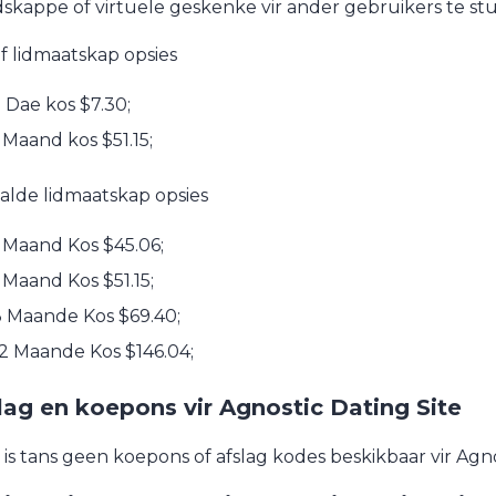
skappe of virtuele geskenke vir ander gebruikers te stu
f lidmaatskap opsies
 Dae kos $7.30;
 Maand kos $51.15;
alde lidmaatskap opsies
 Maand Kos $45.06;
 Maand Kos $51.15;
3 Maande Kos $69.40;
2 Maande Kos $146.04;
lag en koepons vir Agnostic Dating Site
 is tans geen koepons of afslag kodes beskikbaar vir Agnos