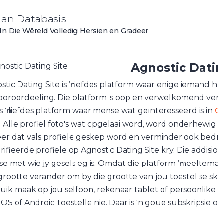
aan Databasis
In Die Wêreld Volledig Hersien en Gradeer
Agnostic Dati
stic Dating Site is ŉ liefdes platform waar enige ieman
ooroordeeling. Die platform is oop en verwelkomend verk
 is ŉ liefdes platform waar mense wat geïnteresseerd is in
. Alle profiel foto's wat opgelaai word, word onderhew
eer dat vals profiele geskep word en verminder ook bedro
rifieerde profiele op Agnostic Dating Site kry. Die addisi
e met wie jy gesels eg is. Omdat die platform ŉ heeltem
grootte verander om by die grootte van jou toestel se ske
uik maak op jou selfoon, rekenaar tablet of persoonlike 
r iOS of Android toestelle nie. Daar is 'n goue subskripsie