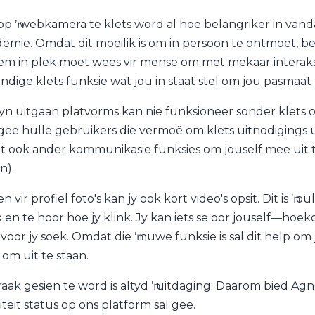
p ŉ webkamera te klets word al hoe belangriker in vanda
emie. Omdat dit moeilik is om in persoon te ontmoet, bet
eem in plek moet wees vir mense om met mekaar interaksie
ndige klets funksie wat jou in staat stel om jou pasmaat 
yn uitgaan platvorms kan nie funksioneer sonder klets o
 gee hulle gebruikers die vermoë om klets uitnodigings ui
t ook ander kommunikasie funksies om jouself mee uit te 
in).
n vir profiel foto's kan jy ook kort video's opsit. Dit is ŉ
yk en te hoor hoe jy klink. Jy kan iets se oor jouself––h
voor jy soek. Omdat die ŉ nuwe funksie is sal dit help om
 om uit te staan.
aak gesien te word is altyd ŉ uitdaging. Daarom bied Agno
iteit status op ons platform sal gee.