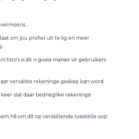
g vermoëns.
aat om jou profiel uit te lig en meer
y.
m foto's is dit n goeie manier vir gebruikers
aar vervalste rekeninge geskep kan word.
 keer dat daar bedrieglike rekeninge
bleem hê om dit op verskillende toestelle oop