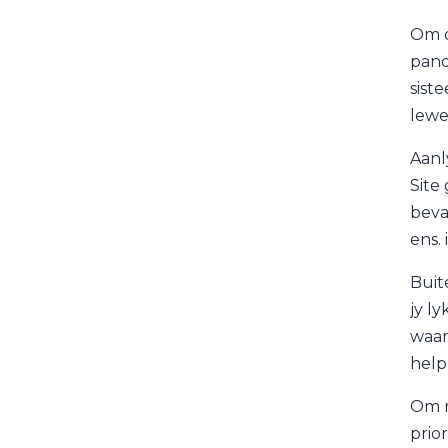
Om o
pand
sist
lewe
Aanl
Site
beva
ens. 
Buite
jy l
waar
help
Om r
prior