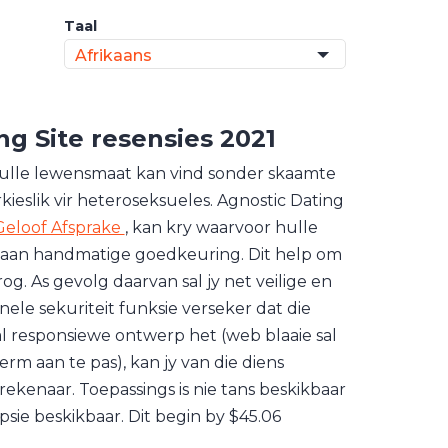
Taal
Afrikaans
ng Site
resensies 2021
d hulle lewensmaat kan vind sonder skaamte
ieslik vir heteroseksueles. Agnostic Dating
Geloof Afsprake
, kan kry waarvoor hulle
ig aan handmatige goedkeuring. Dit help om
g. As gevolg daarvan sal jy net veilige en
onele sekuriteit funksie verseker dat die
al responsiewe ontwerp het (web blaaie sal
rm aan te pas), kan jy van die diens
rekenaar. Toepassings is nie tans beskikbaar
 opsie beskikbaar. Dit begin by $45.06