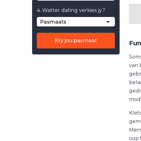
4. Watter dating verkies jy?
Pasmaats
Kry jou pasmaat
Fun
Soms
van 
gebru
bela
gedr
mode
Klet
geme
Mens
oop 