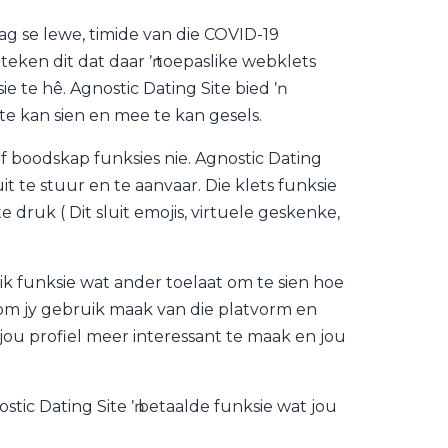
g se lewe, timide van die COVID-19
eken dit dat daar ŉ toepaslike webklets
 te hê. Agnostic Dating Site bied ŉ
te kan sien en mee te kan gesels.
f boodskap funksies nie. Agnostic Dating
t te stuur en te aanvaar. Die klets funksie
druk ( Dit sluit emojis, virtuele geskenke,
 oulik funksie wat ander toelaat om te sien hoe
oekom jy gebruik maak van die platvorm en
 jou profiel meer interessant te maak en jou
stic Dating Site ŉ betaalde funksie wat jou