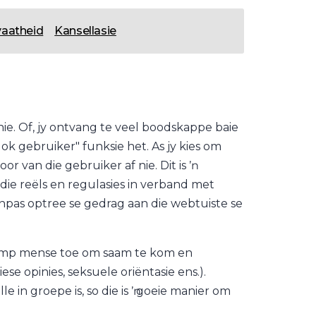
vaatheid
Kansellasie
 nie. Of, jy ontvang te veel boodskappe baie
ok gebruiker" funksie het. As jy kies om
or van die gebruiker af nie. Dit is ŉ
 die reëls en regulasies in verband met
pas optree se gedrag aan die webtuiste se
 klomp mense toe om saam te kom en
se opinies, seksuele oriëntasie ens.).
 in groepe is, so die is ŉ goeie manier om