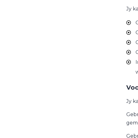
Jy k
G
G
I
w
Voo
Jy k
Gebr
geme
Gebr