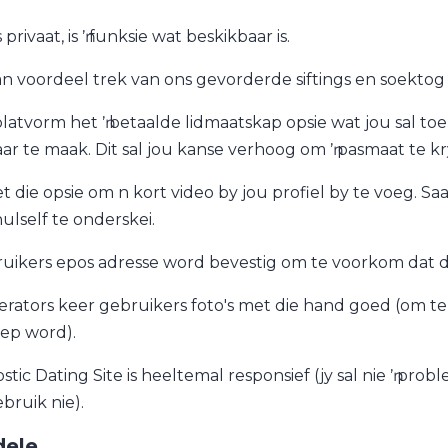
 privaat, is ŉ funksie wat beskikbaar is.
an voordeel trek van ons gevorderde siftings en soekto
platvorm het ŉ betaalde lidmaatskap opsie wat jou sal toel
aar te maak. Dit sal jou kanse verhoog om ŉ pasmaat te kr
t die opsie om n kort video by jou profiel by te voeg. Saa
ulself te onderskei.
uikers epos adresse word bevestig om te voorkom dat d
rators keer gebruikers foto's met die hand goed (om te
ep word).
stic Dating Site is heeltemal responsief (jy sal nie ŉ pro
bruik nie).
ele