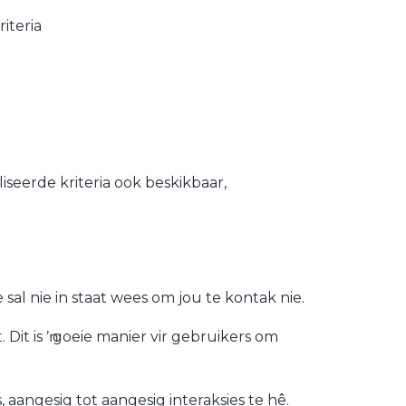
iteria
iseerde kriteria ook beskikbaar,
sal nie in staat wees om jou te kontak nie.
Dit is ŉ goeie manier vir gebruikers om
angesig tot aangesig interaksies te hê.