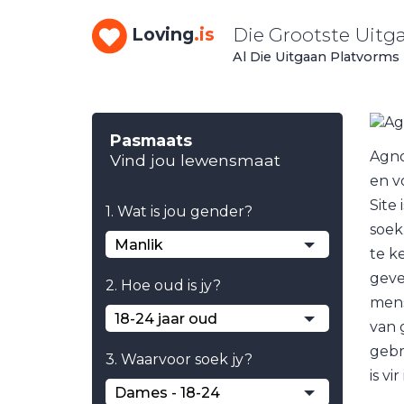
Die Grootste Uitg
Loving
.is
Al Die Uitgaan Platvorms 
Pasmaats
Agno
Vind jou lewensmaat
en v
Site
1. Wat is jou gender?
soek
Manlik
te k
geve
2. Hoe oud is jy?
mens
18-24 jaar oud
van 
gebr
3. Waarvoor soek jy?
is vi
Dames - 18-24