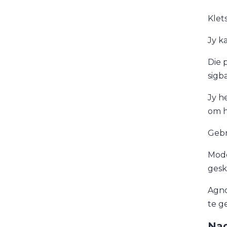
Klets
Jy k
Die 
sigb
Jy he
om h
Gebr
Mode
gesk
Agno
te ge
Nad