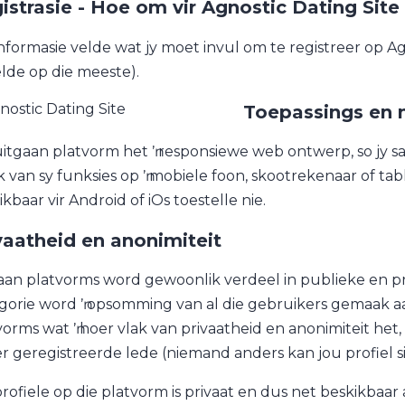
istrasie - Hoe om vir Agnostic Dating Site 
informasie velde wat jy moet invul om te registreer op Ag
elde op die meeste).
Toepassings en
uitgaan platvorm het ŉ responsiewe web ontwerp, so jy s
 van sy funksies op ŉ mobiele foon, skootrekenaar of table
kbaar vir Android of iOs toestelle nie.
vaatheid en anonimiteit
aan platvorms word gewoonlik verdeel in publieke en pri
gorie word ŉ opsomming van al die gebruikers gemaak aan
vorms wat ŉ hoer vlak van privaatheid en anonimiteit het, 
r geregistreerde lede (niemand anders kan jou profiel si
profiele op die platvorm is privaat en dus net beskikbaa