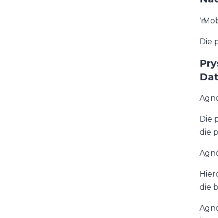
ŉ Mob
Die 
Pry
Dat
Agnos
Die 
die 
Agno
Hier
die 
Agno