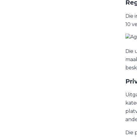
Reg
Die 
10 v
Die 
maak
beski
Pri
Uitg
kate
plat
ande
Die 