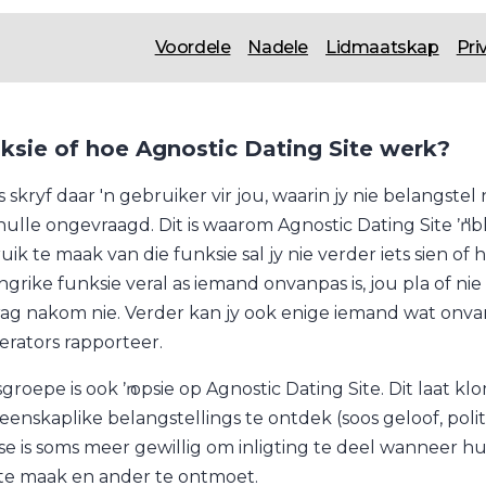
Voordele
Nadele
Lidmaatskap
Pri
ksie of hoe Agnostic Dating Site werk?
 skryf daar 'n gebruiker vir jou, waarin jy nie belangstel
hulle ongevraagd. Dit is waarom Agnostic Dating Site ŉ "bl
ik te maak van die funksie sal jy nie verder iets sien of ho
ngrike funksie veral as iemand onvanpas is, jou pla of nie
ag nakom nie. Verder kan jy ook enige iemand wat onvan
rators rapporteer.
sgroepe is ook ŉ opsie op Agnostic Dating Site. Dit laat
enskaplike belangstellings te ontdek (soos geloof, politie
e is soms meer gewillig om inligting te deel wanneer hulle
te maak en ander te ontmoet.