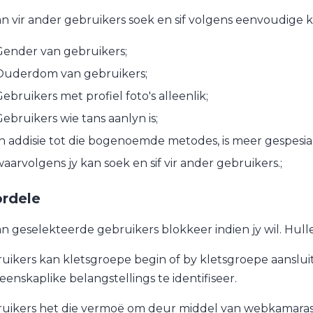
an vir ander gebruikers soek en sif volgens eenvoudige kr
Gender van gebruikers;
Ouderdom van gebruikers;
ebruikers met profiel foto's alleenlik;
ebruikers wie tans aanlyn is;
n addisie tot die bogenoemde metodes, is meer gespesial
aarvolgens jy kan soek en sif vir ander gebruikers.;
rdele
an geselekteerde gebruikers blokkeer indien jy wil. Hulle 
uikers kan kletsgroepe begin of by kletsgroepe aansluit. 
enskaplike belangstellings te identifiseer.
uikers het die vermoë om deur middel van webkamaras, a