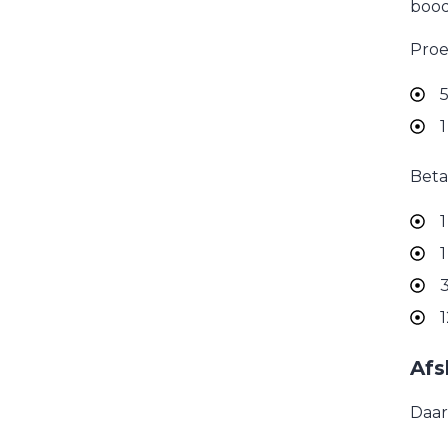
bood
Proe
5
1
Beta
1
1
1
Afs
Daar