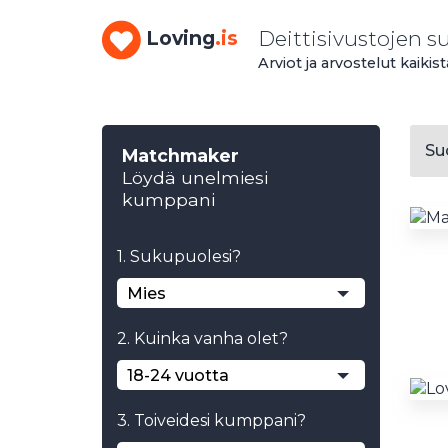
Deittisivustojen s
Loving
.is
Arviot ja arvostelut kaikis
Suo
Matchmaker
Löydä unelmiesi
kumppani
1. Sukupuolesi?
Mies
2. Kuinka vanha olet?
18-24 vuotta
3. Toiveidesi kumppani?