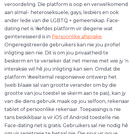
veroordeling. Die platform is oop en verwelkomend
aan almal- heteroseksuele, gays, lesbiërs en ook
ander lede van die LGBTQ + gemeenskap. Face-
dating.net is ŉ liefdes platform vir diegene wat
geïnteresseerd is in
Persoonlike afsprake
.
Ongeregistreerde gebruikers kan nie jou profiel
inligting sien nie. Dit is om jou privaatheid te
beskerm en te verseker dat net mense met wie jy ŉ
interaksie wil hê jou inligting kan sien. Omdat die
platform ŉ heeltemal responsiewe ontwerp het
(web blaaie sal van grootte verander om by die
grootte van jou toestel se skerm aan te pas), kan jy
van die diens gebruik maak op jou selfoon, rekenaar
tablet of persoonlike rekenaar. Toepassings is nie
tans beskikbaar is vir iOS of Android toestelle nie.
Face-dating.net is gratis. Gebruikers sal nie nodig hê
om vir registrasie te betaal nie. Die prys vir goue