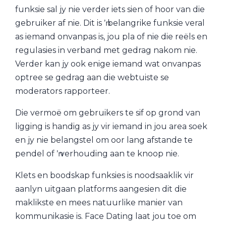
funksie sal jy nie verder iets sien of hoor van die
gebruiker af nie. Dit is ŉ belangrike funksie veral
as iemand onvanpas is, jou pla of nie die reëls en
regulasies in verband met gedrag nakom nie.
Verder kan jy ook enige iemand wat onvanpas
optree se gedrag aan die webtuiste se
moderators rapporteer.
Die vermoë om gebruikers te sif op grond van
ligging is handig as jy vir iemand in jou area soek
en jy nie belangstel om oor lang afstande te
pendel of ŉ verhouding aan te knoop nie.
Klets en boodskap funksies is noodsaaklik vir
aanlyn uitgaan platforms aangesien dit die
maklikste en mees natuurlike manier van
kommunikasie is. Face Dating laat jou toe om