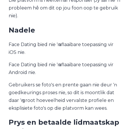
Die platvorm is heeltemal responsief (Jy sal nie ŉ
probleem hê om dit op jou foon oop te gebruik
nie).
Nadele
Face Dating bied nie ŉ aflaaibare toepassing vir
iOS nie.
Face Dating bied nie ŉ aflaaibare toepassing vir
Android nie.
Gebruikers se foto's en prente gaan nie deur ŉ
goedkeurings proses nie, so dit is moontlik dat
daar ŉ groot hoeveelheid vervalste profiele en
eksplisiete foto's op die platvorm kan wees.
Prys en betaalde lidmaatskap