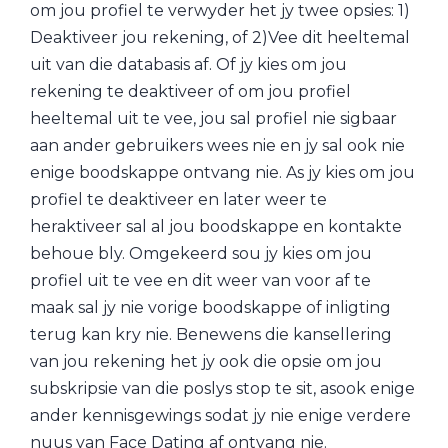
om jou profiel te verwyder het jy twee opsies: 1)
Deaktiveer jou rekening, of 2)Vee dit heeltemal
uit van die databasis af. Of jy kies om jou
rekening te deaktiveer of om jou profiel
heeltemal uit te vee, jou sal profiel nie sigbaar
aan ander gebruikers wees nie en jy sal ook nie
enige boodskappe ontvang nie. As jy kies om jou
profiel te deaktiveer en later weer te
heraktiveer sal al jou boodskappe en kontakte
behoue bly. Omgekeerd sou jy kies om jou
profiel uit te vee en dit weer van voor af te
maak sal jy nie vorige boodskappe of inligting
terug kan kry nie. Benewens die kansellering
van jou rekening het jy ook die opsie om jou
subskripsie van die poslys stop te sit, asook enige
ander kennisgewings sodat jy nie enige verdere
nuus van Face Dating af ontvang nie.