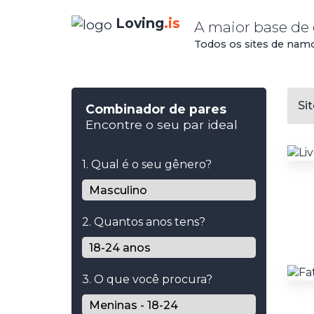
Loving
.is
A maior base de
Todos os sites de nam
Si
Combinador de pares
Encontre o seu par ideal
1. Qual é o seu gênero?
2. Quantos anos tens?
3. O que você procura?