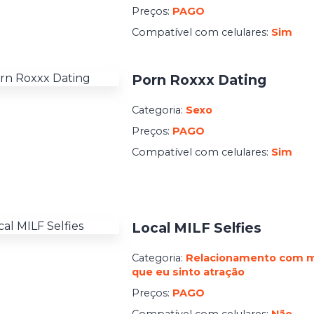
Preços:
PAGO
Compatível com celulares:
Sim
Porn Roxxx Dating
Categoria:
Sexo
Preços:
PAGO
Compatível com celulares:
Sim
Stylerius AD
Local MILF Selfies
Categoria:
Pessoais
Preços:
PAGO
Categoria:
Relacionamento com 
Compatível com celulares:
que eu sinto atração
Sim
Preços:
PAGO