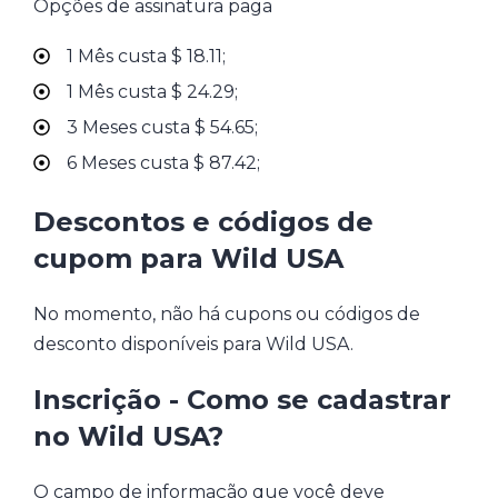
Opções de assinatura paga
1 Mês custa $ 18.11;
1 Mês custa $ 24.29;
3 Meses custa $ 54.65;
6 Meses custa $ 87.42;
Descontos e códigos de
cupom para Wild USA
No momento, não há cupons ou códigos de
desconto disponíveis para Wild USA.
Inscrição - Como se cadastrar
no Wild USA?
O campo de informação que você deve