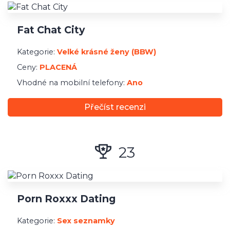
Registrace
Fat Chat City
Minimální platba
Kategorie:
Velké krásné ženy (BBW)
Ceny:
PLACENÁ
Vhodné na mobilní telefony:
Ano
Přečíst recenzi
23
Porn Roxxx Dating
Kategorie:
Sex seznamky