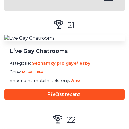
Druh randění
Sex seznamky
21
Matchmaking
Seznamky
Specifické seznamky
Live Gay Chatrooms
Podpora chytrých telefonů
Kategorie:
Seznamky pro gaye/lesby
Ceny:
PLACENÁ
Web vhodný pro mobil
Vhodné na mobilní telefony:
Ano
Aplikace na iPhone
Aplikace na Android
Přečíst recenzi
Lokalita
22
Ověření uživatelé