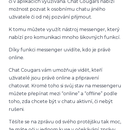
či v aplikacích využívána. Chat Cougars nabízí
možnost pozvat k osobnímu chatu jiného
uživatele či od něj pozvání přijmout.
K tomu můžete využít nástroj messenger, který
nabízí pro komunikaci mnoho šikovných funkcí.
Díky funkci messenger uvidíte, kdo je právě
online.
Chat Cougars vám umožňuje vidět, kteří
uživatelé jsou právě online a připravení
chatovat. Kromě toho si svůj stav na messengeru
můžete přepínat mezi “online” a “offline” podle
toho, zda chcete být v chatu aktivní, či nebýt
rušeni.
Těšíte se na zprávu od svého protějšku tak moc,
že máte oči v jednom kuse v očekávání zprávy