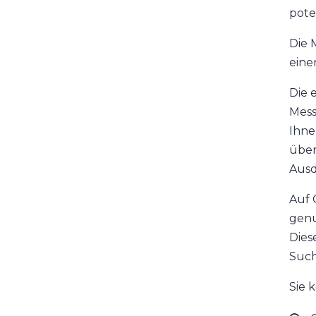
pote
Die M
eine
Die 
Mess
Ihne
über
Ausd
Auf 
genu
Dies
Such
Sie 