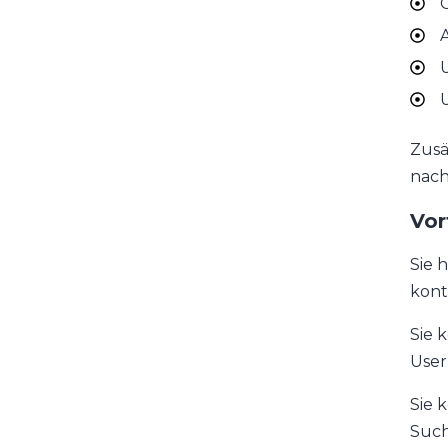
G
A
U
U
Zusä
nach
Vor
Sie 
kont
Sie 
User
Sie 
Such