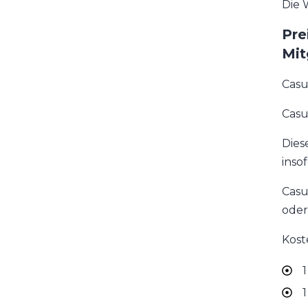
Die 
Pre
Mit
Casu
Casu
Dies
inso
Casu
oder
Kost
1
1