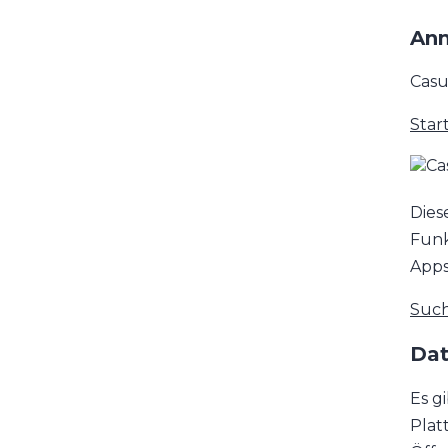
Anm
Casu
Star
Dies
Funk
Apps
Such
Dat
Es g
Plat