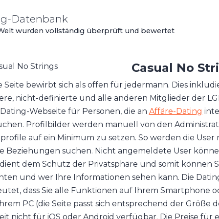
ing-Datenbank
 Welt wurden vollständig überprüft und bewertet
Casual No Str
e Seite bewirbt sich als offen für jedermann. Dies inklud
re, nicht-definierte und alle anderen Mitglieder der LG
 Dating-Webseite für Personen, die an
Affäre-Dating
inte
suchen. Profilbilder werden manuell von den Administrato
profile auf ein Minimum zu setzen. So werden die User 
e Beziehungen suchen. Nicht angemeldete User können 
 dient dem Schutz der Privatsphäre und somit können Si
ten und wer Ihre Informationen sehen kann. Die Dating-
utet, dass Sie alle Funktionen auf Ihrem Smartphone 
Ihrem PC (die Seite passt sich entsprechend der Größe de
eit nicht für iOS oder Android verfügbar. Die Preise fü