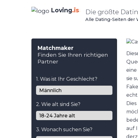
Loving
.is
Die größte Dat
Alle Dating-Seiten der
Matchmaker
Dies
Finden Sie Ihren richtigen
Partner
Quee
eine
sie 
1. Was ist Ihr Geschlecht?
Fake
echt
Dies
2. Wie alt sind Sie?
möch
bede
auf 
3. Wonach suchen Sie?
derz