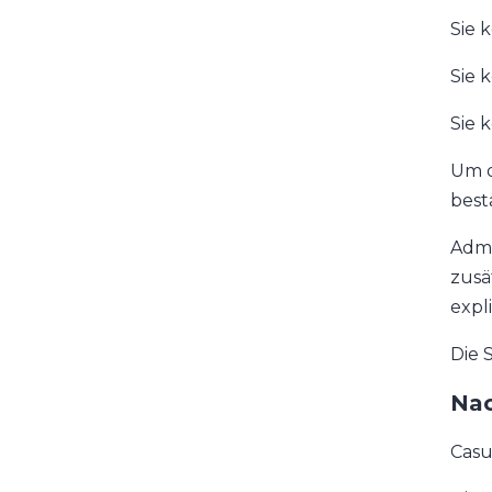
Sie 
Sie 
Sie 
Um d
bestä
Admi
zusä
expli
Die 
Nac
Casu