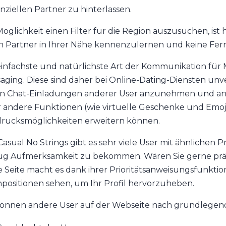
nziellen Partner zu hinterlassen.
öglichkeit einen Filter für die Region auszusuchen, ist hil
n Partner in Ihrer Nähe kennenzulernen und keine Fe
einfachste und natürlichste Art der Kommunikation für
aging. Diese sind daher bei Online-Dating-Diensten unve
n Chat-Einladungen anderer User anzunehmen und and
 andere Funktionen (wie virtuelle Geschenke und Emojis
rucksmöglichkeiten erweitern können.
Casual No Strings gibt es sehr viele User mit ähnlichen 
g Aufmerksamkeit zu bekommen. Wären Sie gerne präse
e Seite macht es dank ihrer Prioritätsanweisungsfunkti
positionen sehen, um Ihr Profil hervorzuheben.
können andere User auf der Webseite nach grundlegend