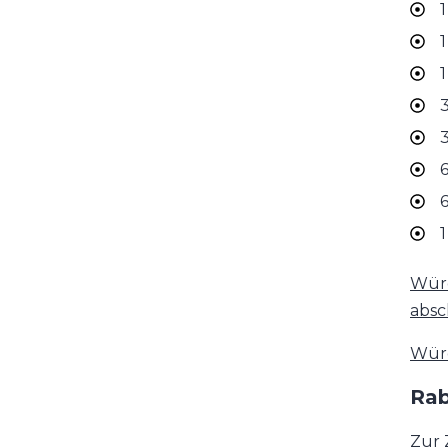
1
1
1
3
3
6
6
1
Würd
absch
Würd
Rab
Zur 