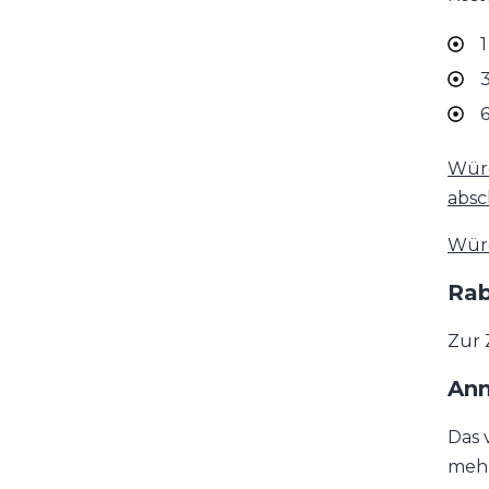
1
3
Würd
absch
Würd
Rab
Zur 
Anm
Das 
mehr