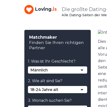
Die größte Datin
Loving
.is
Alle Dating-Seiten der W
Matchmaker
Dies
Finden Sie Ihren richtigen
Partner
alle
Vorur
den 
1. Was ist Ihr Geschlecht?
Seit
Männlich
eine
redu
2. Wie alt sind Sie?
verif
18-24 Jahre alt
inte
dien
3. Wonach suchen Sie?
möch