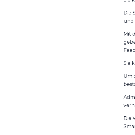
Die 
und 
Mit 
gebe
Feed
Sie 
Um d
bestä
Admi
verh
Die 
Smar