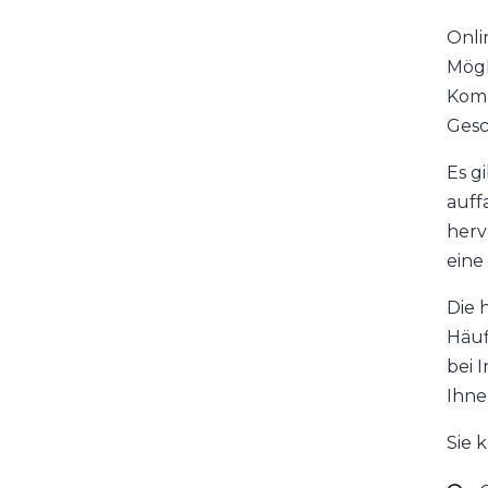
Onli
Mögl
Komm
Gesc
Es g
auff
herv
eine
Die 
Häuf
bei 
Ihne
Sie 