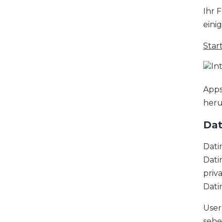
Ihr 
eini
Star
Apps
heru
Dat
Dati
Dati
priv
Dati
User
sehe