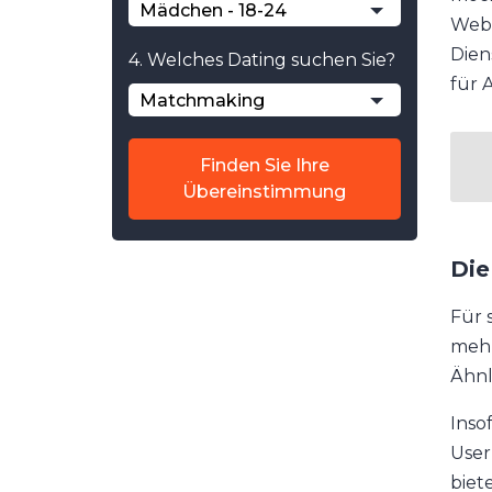
Mädchen - 18-24
Webd
Dien
4. Welches Dating suchen Sie?
für 
Matchmaking
Finden Sie Ihre
Übereinstimmung
Die
Für 
mehr
Ähnl
Inso
User
biet