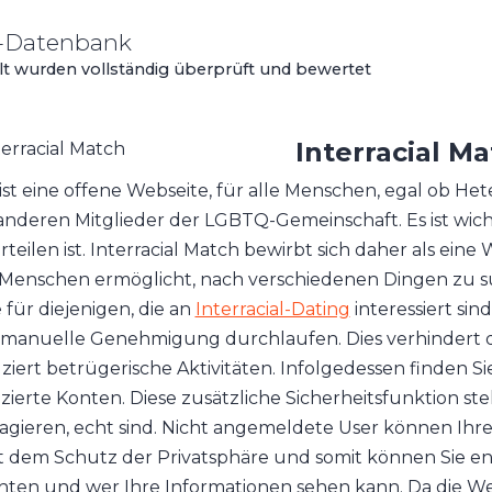
g-Datenbank
elt wurden vollständig überprüft und bewertet
Interracial M
 ist eine offene Webseite, für alle Menschen, egal ob He
 anderen Mitglieder der LGBTQ-Gemeinschaft. Es ist wich
teilen ist. Interracial Match bewirbt sich daher als eine 
Menschen ermöglicht, nach verschiedenen Dingen zu such
e für diejenigen, die an
Interracial-Dating
interessiert si
 manuelle Genehmigung durchlaufen. Dies verhindert d
ziert betrügerische Aktivitäten. Infolgedessen finden Si
izierte Konten. Diese zusätzliche Sicherheitsfunktion stel
ragieren, echt sind. Nicht angemeldete User können Ihre
t dem Schutz der Privatsphäre und somit können Sie en
ten und wer Ihre Informationen sehen kann. Da die Web