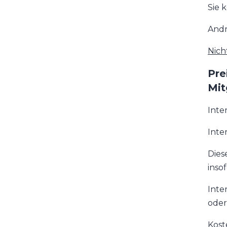
Sie 
Andr
Nich
Pre
Mit
Inte
Inte
Dies
inso
Inte
oder
Kost