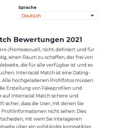
Sprache
Deutsch
atch
Bewertungen 2021
tero-/Homosexuell, nicht-definiert und für
tig, einen Raum zu schaffen, der frei von
Webseite, die für alle verfügbar ist und es
en. Interracial Match ist eine Dating-
nd. Alle hochgeladenen Profilfotos müssen
ie Erstellung von Fakeprofilen und
e auf Interracial Match sichere und
lt sicher, dass die User, mit denen Sie
 Profilinformationen nicht sehen. Dies
tscheiden, mit wem Sie interagieren
seite über ein vollständig kompatibles