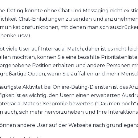
ne-Dating könnte ohne Chat und Messaging nicht existier
ichkeit Chat-Einladungen zu senden und anzunehmen.
unikationsfunktionen, mit denen man sich ausdrücken 
henke usw.).
ibt viele User auf Interracial Match, daher ist es nicht 
allen möchten, können Sie eine bezahlte Prioritätenliste
orgehobene Position erhalten und andere Personen mit P
 großartige Option, wenn Sie auffallen und mehr Mens
häufigste Aktivität bei Online-Dating-Diensten ist das A
igkeit ist es wichtig, den Usern einen erweiterten Aus
Interracial Match Userprofile bewerten ("Daumen hoch" 
n auch, sich mehr hervorzuheben und Ihre Interaktion
können andere User auf der Webseite nach grundlegend