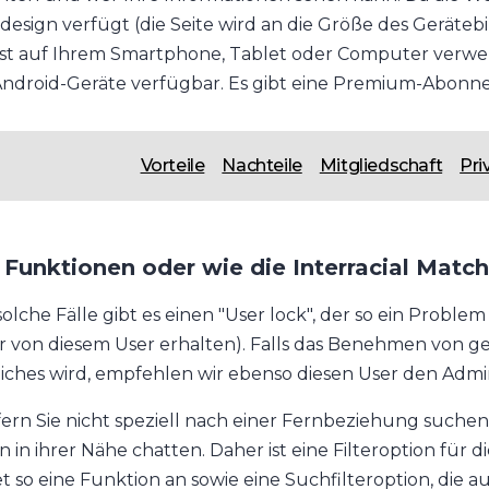
esign verfügt (die Seite wird an die Größe des Geräteb
st auf Ihrem Smartphone, Tablet oder Computer verwend
Android-Geräte verfügbar. Es gibt eine Premium-Abonne
Vorteile
Nachteile
Mitgliedschaft
Pri
 Funktionen oder wie die Interracial Match
solche Fälle gibt es einen "User lock", der so ein Probl
 von diesem User erhalten). Falls das Benehmen von g
iches wird, empfehlen wir ebenso diesen User den Admi
fern Sie nicht speziell nach einer Fernbeziehung such
n in ihrer Nähe chatten. Daher ist eine Filteroption für d
et so eine Funktion an sowie eine Suchfilteroption, die a