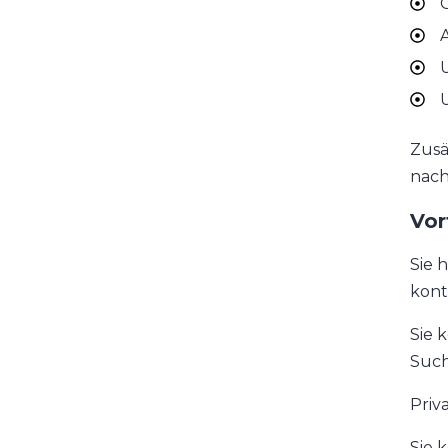
G
A
U
U
Zusä
nach
Vor
Sie 
kont
Sie 
Such
Priv
Sie 