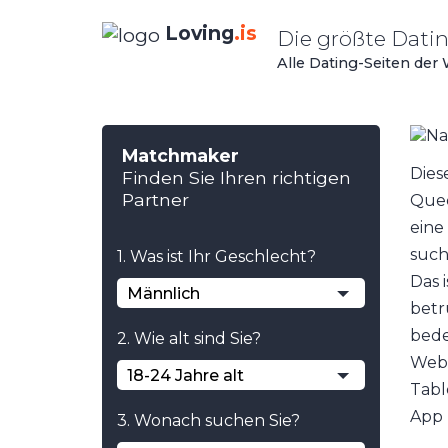
Loving
.is
Die größte Dat
Alle Dating-Seiten der
Matchmaker
Dies
Finden Sie Ihren richtigen
Partner
Quee
eine
such
1. Was ist Ihr Geschlecht?
Das 
Männlich
betr
bede
2. Wie alt sind Sie?
Webs
18-24 Jahre alt
Tabl
App 
3. Wonach suchen Sie?