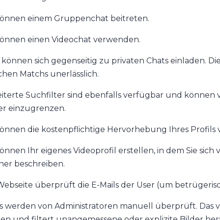
können einem Gruppenchat beitreten.
können einen Videochat verwenden.
 können sich gegenseitig zu privaten Chats einladen. Di
chen Matchs unerlässlich.
iterte Suchfilter sind ebenfalls verfügbar und können
er einzugrenzen.
können die kostenpflichtige Hervorhebung Ihres Profils
können Ihr eigenes Videoprofil erstellen, in dem Sie sic
ner beschreiben.
Webseite überprüft die E-Mails der User (um betrügeris
s werden von Administratoren manuell überprüft. Das ve
en und filtert unangemessene oder explizite Bilder her