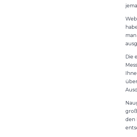
jema
Webc
habe
man 
ausg
Die 
Mess
Ihne
über
Ausd
Naug
groß
den 
ents