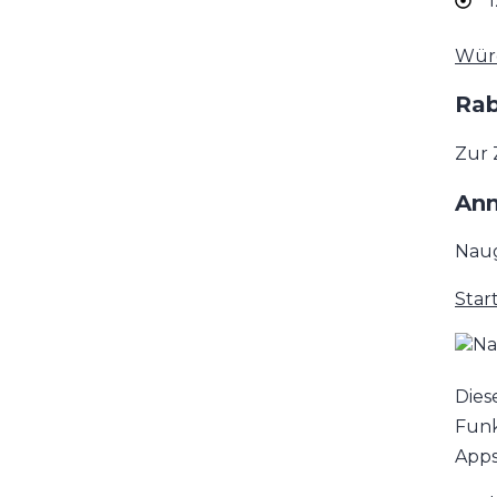
1
Würd
Rab
Zur 
Anm
Naug
Star
Dies
Funk
Apps