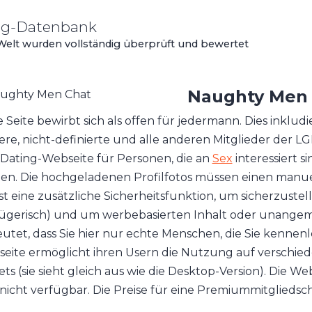
ing-Datenbank
 Welt wurden vollständig überprüft und bewertet
Naughty Men
e Seite bewirbt sich als offen für jedermann. Dies inklud
re, nicht-definierte und alle anderen Mitglieder der 
 Dating-Webseite für Personen, die an
Sex
interessiert 
en. Die hochgeladenen Profilfotos müssen einen man
ist eine zusätzliche Sicherheitsfunktion, um sicherzustelle
ügerisch) und um werbebasierten Inhalt oder unangeme
utet, dass Sie hier nur echte Menschen, die Sie kennen
eite ermöglicht ihren Usern die Nutzung auf verschi
ets (sie sieht gleich aus wie die Desktop-Version). Die We
nicht verfügbar. Die Preise für eine Premiummitgliedsch