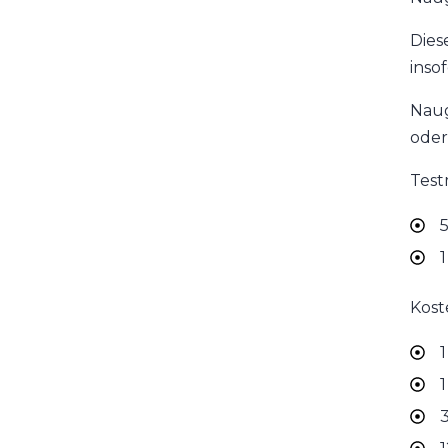
Dies
inso
Naug
oder
Test
5
1
Kost
1
1
3