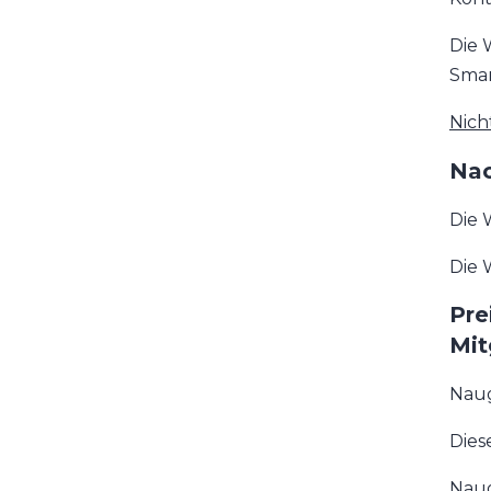
Die 
Smar
Nich
Nac
Die 
Die 
Pre
Mit
Naug
Dies
Naug