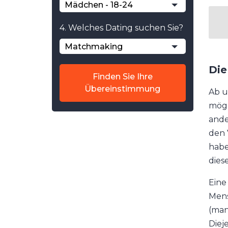
Mädchen - 18-24
4. Welches Dating suchen Sie?
Matchmaking
Die
Finden Sie Ihre
Übereinstimmung
Ab u
mögl
ande
den 
habe
dies
Eine
Mens
(man
Diej