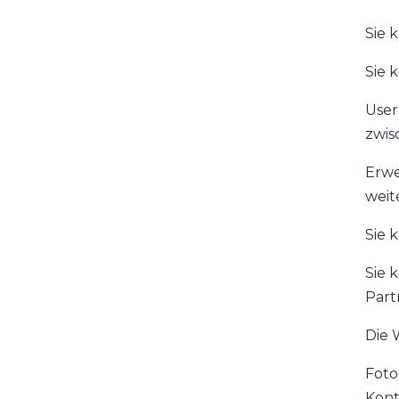
Sie 
Sie 
User
zwis
Erwe
weit
Sie 
Sie 
Part
Die 
Foto
Kont