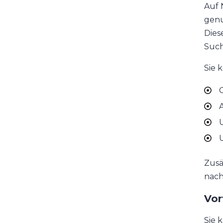
Auf 
genu
Dies
Such
Sie 
G
A
U
U
Zusä
nach
Vor
Sie 