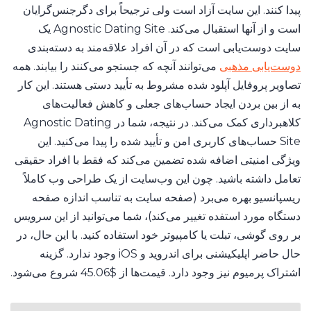
18-
پیدا کنند. این سایت آزاد است ولی ترجیحاً برای دگرجنس‌گرایان
24
است و از آنها استقبال می‌کند. Agnostic Dating Site یک
سال
3.
سایت دوست‌یابی است که در آن افراد علاقه‌مند به دسته‌بندی
به
دوست‌یابی مذهبی
می‌توانند آنچه که جستجو می‌کنند را بیابند. همه
دنبال
تصاویر پروفایل آپلود شده مشروط به تأیید دستی هستند. این کار
چه
چیزی
به از بین بردن ایجاد حساب‌های جعلی و کاهش فعالیت‌های
هستید؟
کلاهبرداری کمک می‌کند. در نتیجه، شما در Agnostic Dating
Site حساب‌های کاربری امن و تأیید شده را پیدا می‌کنید. این
18-
24
ویژگی امنیتی اضافه شده تضمین می‌کند که فقط با افراد حقیقی
-
4.
تعامل داشته باشید. چون این وب‌سایت از یک طراحی وب کاملاً
دختران
چه
ریسپانسیو بهره می‌برد (صفحه سایت به تناسب اندازه صفحه
نوع
دستگاه مورد استفده تغییر می‌کند)، شما می‌توانید از این سرویس
دست‌یابی
را
بر روی گوشی، تبلت یا کامپیوتر خود استفاده کنید. با این حال، در
ترجیح
حال حاضر اپلیکیشنی برای اندروید و iOS وجود ندارد. گزینه
می‌دهید؟
اشتراک پرمیوم نیز وجود دارد. قیمت‌ها از $45.06 شروع می‌شود.
انتخاب
شریک