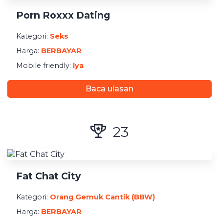
Pendaftaran
Porn Roxxx Dating
Pembayaran Minimum
Kategori:
Seks
Harga:
BERBAYAR
Mobile friendly:
Iya
Baca ulasan
23
Fat Chat City
Kategori:
Orang Gemuk Cantik (BBW)
Harga:
BERBAYAR