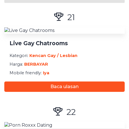
Jenis Kencan
Seks
21
Perjodohan
Kencan
Kencan Niche
Live Gay Chatrooms
Dukungan Smartphone
Kategori:
Kencan Gay / Lesbian
Harga:
BERBAYAR
Website yang mobile friendly
Mobile friendly:
Iya
Ada App iPhone
Ada App Android
Baca ulasan
Lokasi
22
Pesan-Palsu