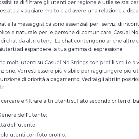
ssibilità di filtrare gli utenti per regione è utile se stai
ressato a viaggiare molto o ad avere una relazione a dista
at e la messaggistica sono essenziali per i servizi di inco
lice e naturale per le persone di comunicare. Casual No S
i di chat da altri utenti. Le chat contengono anche altre c
aiutarti ad espandere la tua gamma di espressione.
no molti utenti su Casual No Strings con profili simili e a
zione. Vorresti essere più visibile per raggiungere più ut
funzione di priorità a pagamento. Vedrai gli altri in posizio
lo.
cercare e filtrare altri utenti sul sito secondo criteri di b
enere dell'utente;
tà dell'utente;
olo utenti con foto profilo;