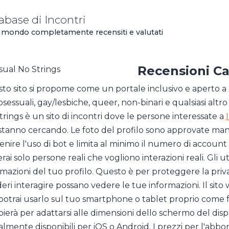
abase di Incontri
 nel mondo completamente recensiti e valutati
Recensioni
Ca
to sito si propome come un portale inclusivo e aperto a
osessuali, gay/lesbiche, queer, non-binari e qualsiasi a
trings è un sito di incontri dove le persone interessate a
stanno cercando. Le foto del profilo sono approvate ma
enire l'uso di bot e limita al minimo il numero di account
rai solo persone reali che vogliono interazioni reali. Gli
rmazioni del tuo profilo. Questo è per proteggere la priv
eri interagire possano vedere le tue informazioni. Il sito
potrai usarlo sul tuo smartphone o tablet proprio come f
ierà per adattarsi alle dimensioni dello schermo del dispo
almente disponibili per iOS o Android. I prezzi per l'a