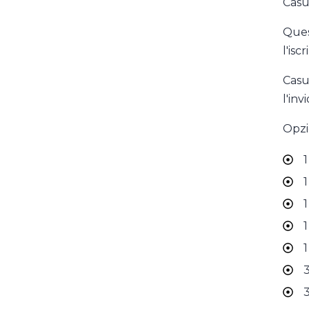
Casu
Ques
l'isc
Casu
l'inv
Opzi
1
1
1
1
1
3
3