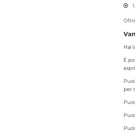
U
Oltre
Van
Hai l
È po
espri
Puoi 
per 
Puoi 
Puoi 
Puoi