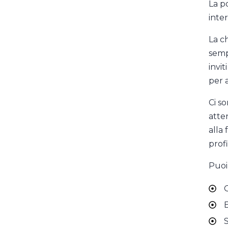
La po
inte
La ch
semp
invit
per 
Ci so
atten
alla 
profi
Puoi 
G
E
S