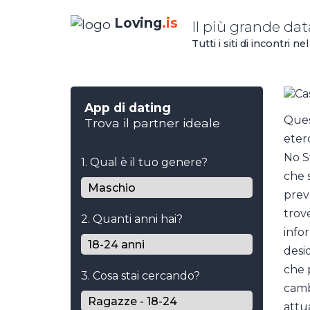
Loving
.is
Il più grande dat
Tutti i siti di incontri
App di dating
Ques
Trova il partner ideale
eter
No S
1. Qual è il tuo genere?
che 
prev
trove
2. Quanti anni hai?
info
desid
che 
3. Cosa stai cercando?
camb
attu