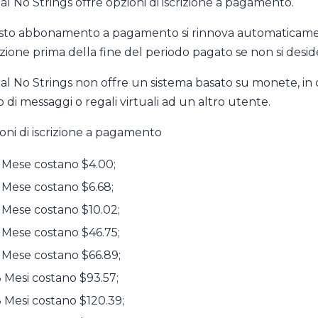
al No Strings offre opzioni di iscrizione a pagamento.
to abbonamento a pagamento si rinnova automaticament
rizione prima della fine del periodo pagato se non si desid
al No Strings non offre un sistema basato su monete, in c
io di messaggi o regali virtuali ad un altro utente.
oni di iscrizione a pagamento
 Mese costano $4.00;
 Mese costano $6.68;
 Mese costano $10.02;
 Mese costano $46.75;
 Mese costano $66.89;
 Mesi costano $93.57;
 Mesi costano $120.39;