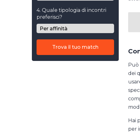
4. Quale tipologia di incontri
preferisci?
Trova il tuo match
Com
Può 
dei 
usar
spec
comp
modo
Hai 
per 