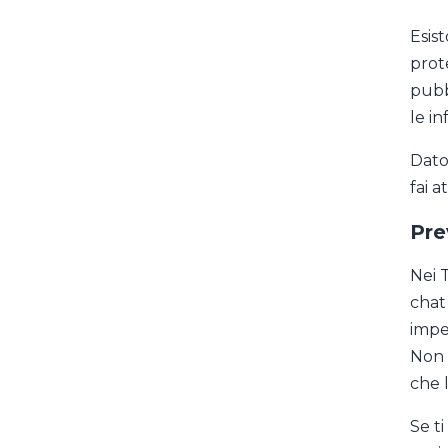
Esist
prote
pubb
le in
Dato 
fai a
Pre
Nei 
chat
impe
Non 
che l
Se ti