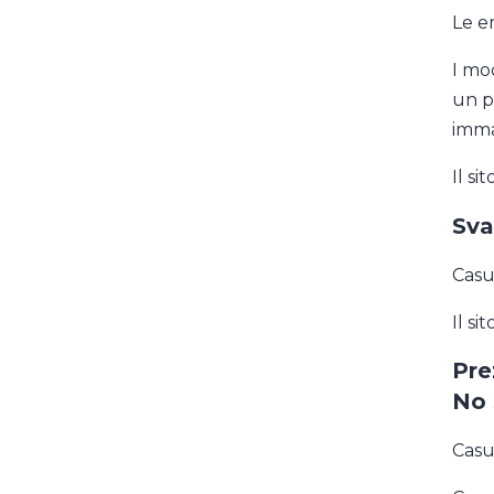
Le em
I mo
un p
immag
Il si
Sva
Casu
Il s
Pre
No 
Casu