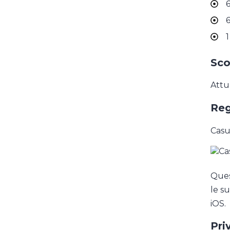
6
6
1
Sco
Attu
Reg
Casu
Ques
le su
iOS.
Pri