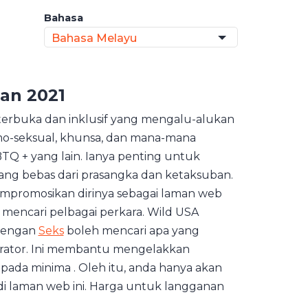
Bahasa
Bahasa Melayu
san 2021
terbuka dan inklusif yang mengalu-alukan
mo-seksual, khunsa, dan mana-mana
TQ + yang lain. Ianya penting untuk
g bebas dari prasangka dan ketaksuban.
empromosikan dirinya sebagai laman web
mencari pelbagai perkara. Wild USA
 dengan
Seks
boleh mencari apa yang
derator. Ini membantu mengelakkan
da minima . Oleh itu, anda hanya akan
i laman web ini. Harga untuk langganan