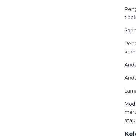
Peng
tida
Sari
Peng
komu
Anda
Anda
Lama
Mode
meru
atau 
Ke