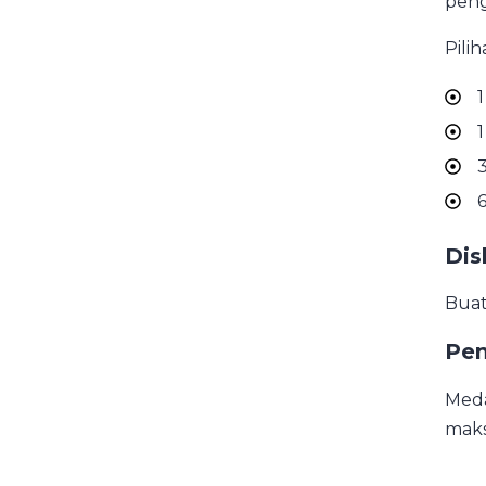
peng
Pili
1
1
3
6
Dis
Buat
Pen
Meda
maks