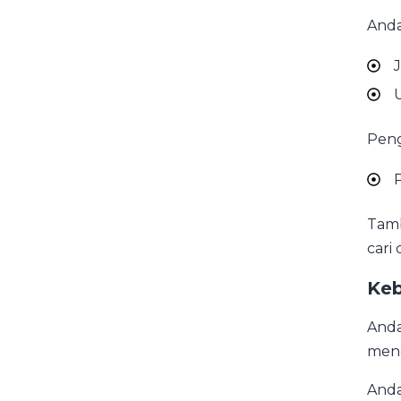
Anda
Peng
Tamb
cari
Keb
Anda
men
Anda