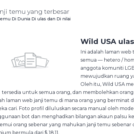
nji temu yang terbesar
mu Di Dunia Di ulas dan Di nilai
Wild USA
ula
Ini adalah laman web 
semua –– hetero / ho
anggota komuniti LGB
mewujudkan ruang yan
Oleh itu, Wild USA m
 tersedia untuk semua orang, dan membolehkan orang 
ah laman web janji temu di mana orang yang berminat
ka cari. Foto profil diluluskan secara manual oleh mo
gunaan bot dan menghadkan bilangan akaun palsu kepa
mui orang sebenar yang mahukan janji temu sebenar d
ium bermula dari $ 18.11.