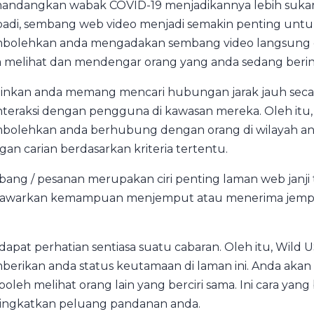
ndangkan wabak COVID-19 menjadikannya lebih sukar 
badi, sembang web video menjadi semakin penting untuk 
olehkan anda mengadakan sembang video langsung 
 melihat dan mendengar orang yang anda sedang berint
inkan anda memang mencari hubungan jarak jauh secar
nteraksi dengan pengguna di kawasan mereka. Oleh itu, 
olehkan anda berhubung dengan orang di wilayah anda.
ngan carian berdasarkan kriteria tertentu.
ang / pesanan merupakan ciri penting laman web janji
awarkan kemampuan menjemput atau menerima jempu
apat perhatian sentiasa suatu cabaran. Oleh itu, Wild
erikan anda status keutamaan di laman ini. Anda akan d
boleh melihat orang lain yang berciri sama. Ini cara yang
ngkatkan peluang pandanan anda.