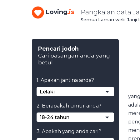
Pangkalan data Ja
Loving
.is
Semua Laman web Janji te
Pencari jodoh
Cari pasangan anda yang
betul
1. Apakah jantina anda?
Lelaki
yang
adal
2. Berapakah umur anda?
mere
18-24 tahun
peng
mene
3. Apakah yang anda cari?
prem