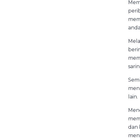
Mema
peri
memb
anda
Mela
beri
memb
sari
Semb
men
lain.
Mend
memb
dan 
meni