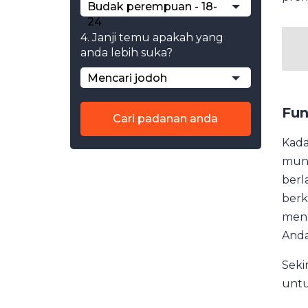
Budak perempuan - 18-
24
4. Janji temu apakah yang
anda lebih suka?
Mencari jodoh
Fun
Cari padanan anda
Kada
mung
berl
berk
meng
Anda
Seki
untu