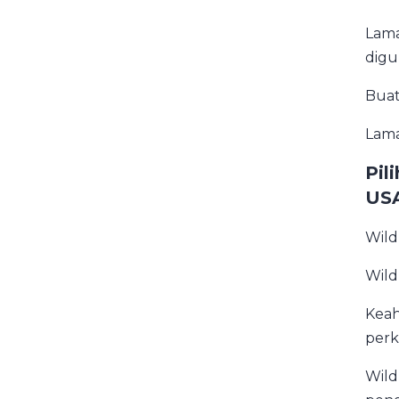
Lama
digu
Buat
Lama
Pil
US
Wild
Wild
Keah
perk
Wild