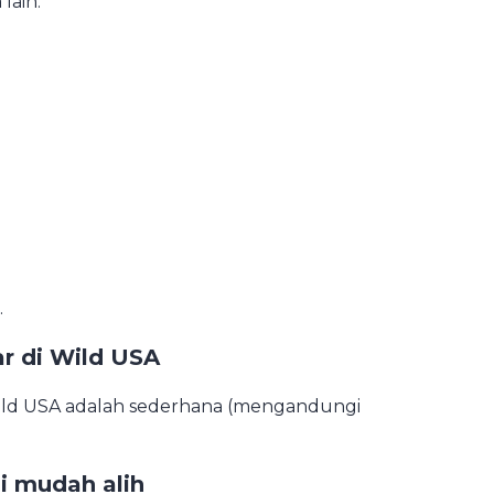
lain.
.
r di Wild USA
ild USA adalah sederhana (mengandungi
si mudah alih