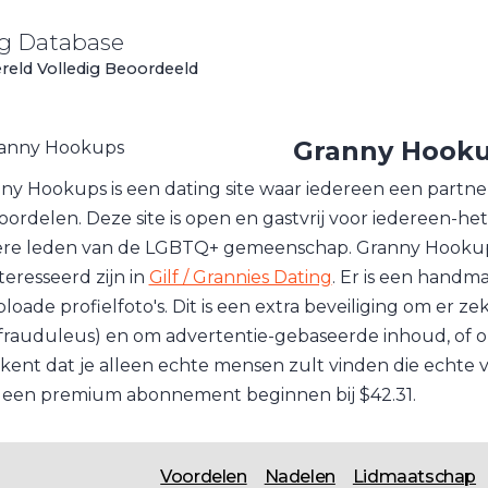
ng Database
ereld Volledig Beoordeeld
Granny Hook
ny Hookups is een dating site waar iedereen een partne
oordelen. Deze site is open en gastvrij voor iedereen-he
re leden van de LGBTQ+ gemeenschap. Granny Hookups 
teresseerd zijn in
Gilf / Grannies Dating
. Er is een handm
loade profielfoto's. Dit is een extra beveiliging om er zek
 frauduleus) en om advertentie-gebaseerde inhoud, of ong
kent dat je alleen echte mensen zult vinden die echte 
 een premium abonnement beginnen bij $42.31.
Voordelen
Nadelen
Lidmaatschap