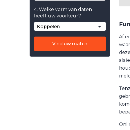
4. Welke vorm van daten
heeft uw voorkeur?
Fun
Koppelen
Af e
Vind uw match
waar
deze
als 
houd
meld
Tenz
gebr
kome
bepaa
Onli