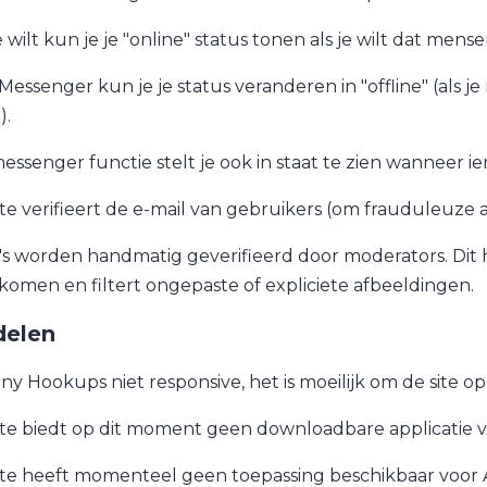
e wilt kun je je "online" status tonen als je wilt dat mens
Messenger kun je je status veranderen in "offline" (als je
).
essenger functie stelt je ook in staat te zien wanneer i
ite verifieert de e-mail van gebruikers (om frauduleuze
's worden handmatig geverifieerd door moderators. Dit 
komen en filtert ongepaste of expliciete afbeeldingen.
elen
ny Hookups niet responsive, het is moeilijk om de site o
ite biedt op dit moment geen downloadbare applicatie v
ite heeft momenteel geen toepassing beschikbaar voor A