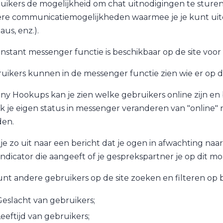
uikers de mogelijkheid om chat uitnodigingen te sturen
re communicatiemogelijkheden waarmee je je kunt uitd
aus, enz.).
instant messenger functie is beschikbaar op de site vo
uikers kunnen in de messenger functie zien wie er op d
ny Hookups kan je zien welke gebruikers online zijn en
k je eigen status in messenger veranderen van "online" naa
en.
t je zo uit naar een bericht dat je ogen in afwachting naa
indicator die aangeeft of je gesprekspartner je op dit mo
unt andere gebruikers op de site zoeken en filteren op ba
eslacht van gebruikers;
eeftijd van gebruikers;