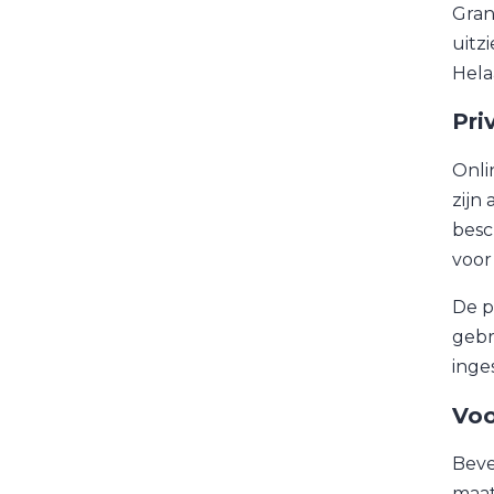
Gran
uitz
Hela
Pri
Onli
zijn
besc
voor
De p
gebr
inge
Voo
Beve
maat