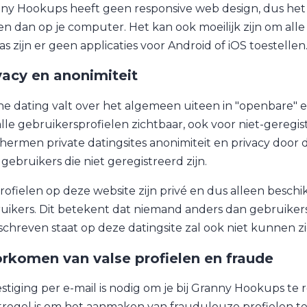
ny Hookups heeft geen responsive web design, dus het k
ien dan op je computer. Het kan ook moeilijk zijn om all
as zijn er geen applicaties voor Android of iOS toestellen
vacy en anonimiteit
ne dating valt over het algemeen uiteen in "openbare" e
 alle gebruikersprofielen zichtbaar, ook voor niet-gere
hermen private datingsites anonimiteit en privacy door
 gebruikers die niet geregistreerd zijn.
rofielen op deze website zijn privé en dus alleen besch
uikers. Dit betekent dat niemand anders dan gebruikers 
schreven staat op deze datingsite zal ook niet kunnen zi
rkomen van valse profielen en fraude
stiging per e-mail is nodig om je bij Granny Hookups te 
regel is om het aanmaken van frauduleuze profielen te 