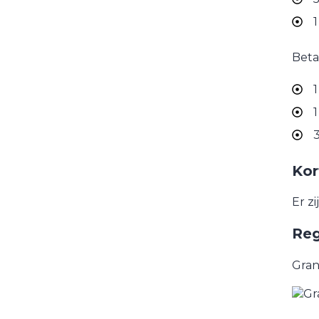
1
Beta
1
1
3
Kor
Er z
Reg
Gran