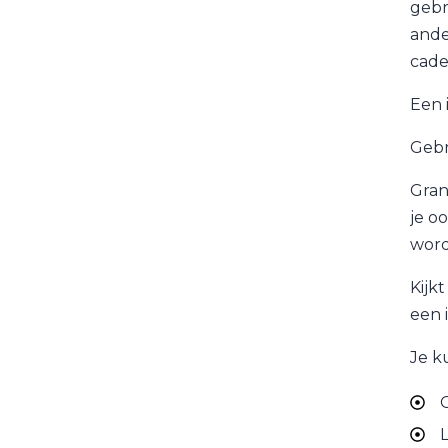
gebr
ande
cade
Een 
Gebr
Gran
je oo
word
Kijk
een 
Je k
G
L