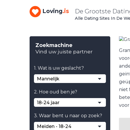
De Grootste Dati
Loving
.is
Alle Dating Sites In De W
Zoekmachine
Gran
Vind uw juiste partner
voor
ande
1. Wat is uw geslacht?
geïn
Mannelijk
geüp
niet
2. Hoe oud ben je?
bete
18-24 jaar
voor
3. Waar bent u naar op zoek?
Meiden - 18-24