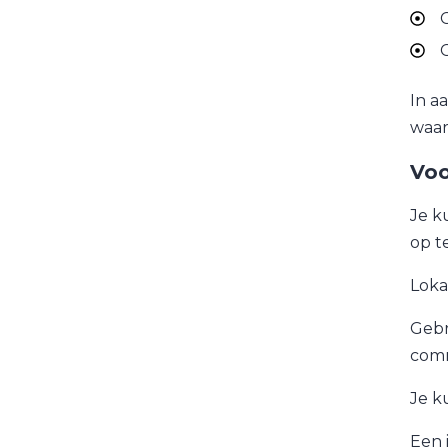
G
G
In a
waar
Voo
Je k
op t
Loka
Gebr
comm
Je k
Een 