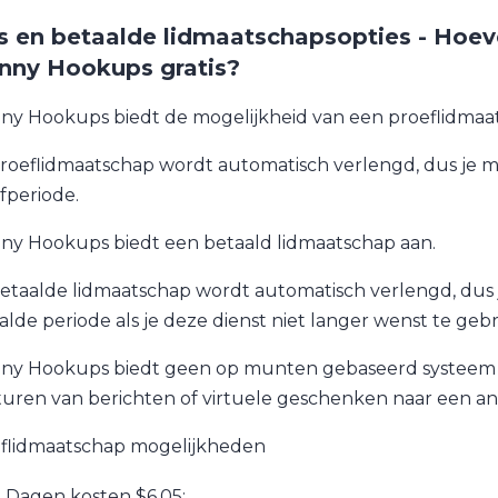
js en betaalde lidmaatschapsopties - Hoev
nny Hookups gratis?
ny Hookups biedt de mogelijkheid van een proeflidmaa
proeflidmaatschap wordt automatisch verlengd, dus je 
fperiode.
ny Hookups biedt een betaald lidmaatschap aan.
betaalde lidmaatschap wordt automatisch verlengd, dus
alde periode als je deze dienst niet langer wenst te geb
ny Hookups biedt geen op munten gebaseerd systeem aan,
turen van berichten of virtuele geschenken naar een an
flidmaatschap mogelijkheden
 Dagen kosten $6.05;