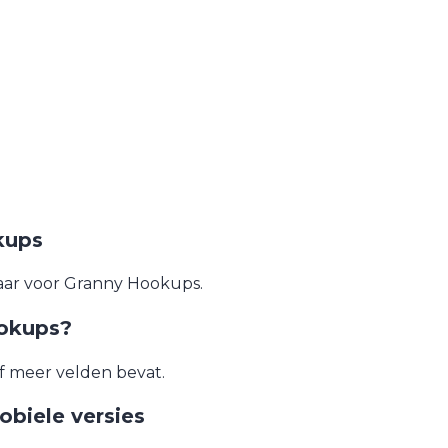
kups
aar voor Granny Hookups.
ookups?
f meer velden bevat.
obiele versies