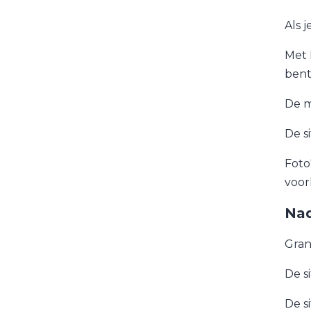
Als j
Met 
bent
De m
De s
Foto
voor
Nad
Gran
De s
De s