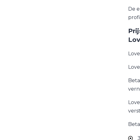
De e
profi
Pri
Lov
Love
Love
Beta
vern
Love
vers
Beta
3