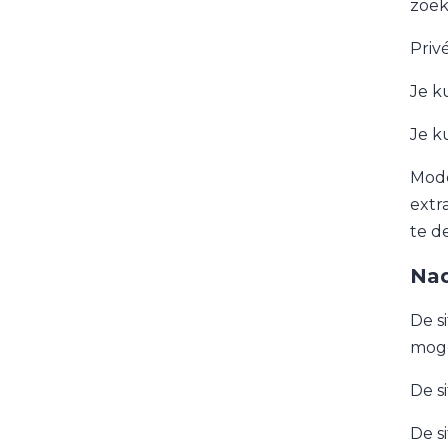
zoek
Priv
Je k
Je k
Mode
extr
te d
Nad
De si
moge
De s
De s