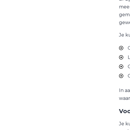
meer
gema
gewe
Je k
G
L
G
G
In a
waar
Voo
Je k