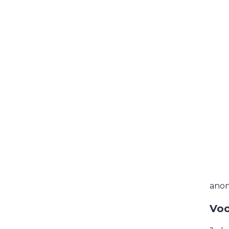
anon
Voo