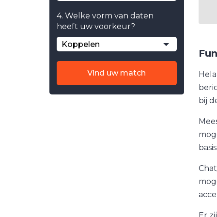
4. Welke vorm van daten
heeft uw voorkeur?
Koppelen
Fun
Vind uw match
Hela
beri
bij 
Mees
moge
basi
Chat
moge
acce
Er z