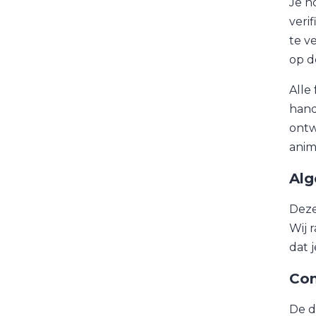
Je h
veri
te v
op de
Alle
hand
ontw
anim
Al
Deze
Wij r
dat 
Con
De d