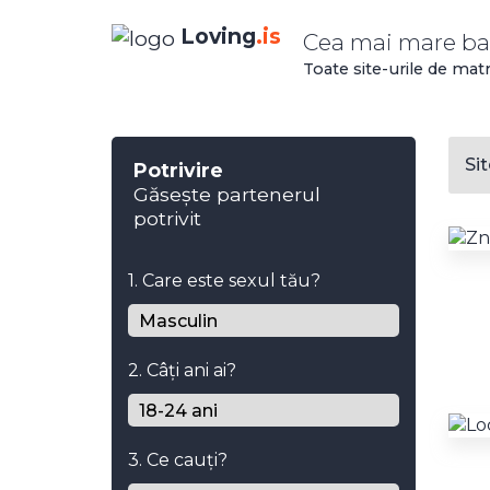
Loving
.is
Cea mai mare ba
Toate site-urile de mat
Si
Potrivire
Găsește partenerul
potrivit
1. Care este sexul tău?
2. Câți ani ai?
3. Ce cauți?