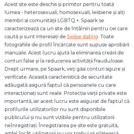
Acest site este deschis și primitor pentru toată
lumea - heterosexuali, homosexuali, lesbiene și alți
membri ai comunității LGBTQ +. Spaark se
caracterizează ca un site de întâlniri pentru cei care
caută și sunt interesați de
Swipe dating
. Toate
fotografiile de profil încărcate sunt supuse aprobării
manuale. Acest lucru ajută la eliminarea creării de
conturi false și la reducerea activității frauduloase.
Drept urmare, pe Spaark, veți găsi conturi sigure și
verificate. Această caracteristică de securitate
adăugată asigură faptul că persoanele cu care
interacționați sunt reale. Protecția vieții private este
importantă, iar acest lucru este asigurat de faptul că
profilurile utilizatorilor nu sunt disponibile
publicului și nu sunt vizibile pentru utilizatorii
neînregistrați. Înregistrarea pe site este gratuită,
astfel încât utilizatorii nu vor trebui să plătească