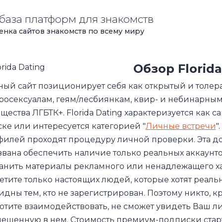
база платформ для знакомств
нка сайтов знакомств по всему миру
Обзор
Florid
ый сайт позиционирует себя как открытый и толер
росексуалам, геям/лесбиянкам, квир- и небинарн
щества ЛГБТК+. Florida Dating характеризуется как са
ке или интересуется категорией "
Личные встречи
"
илей проходят процедуру личной проверки. Эта д
вана обеспечить наличие только реальных аккаунт
анить материалы рекламного или ненадлежащего хара
етите только настоящих людей, которые хотят реал
идны тем, кто не зарегистрирован. Поэтому никто, к
отите взаимодействовать, не сможет увидеть Ваш
ещенную в нем. Стоимость премиум-подписки старту