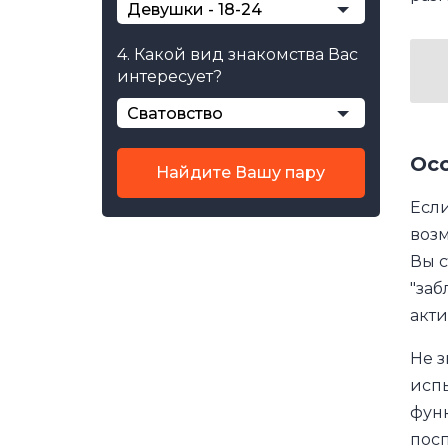
Девушки - 18-24
4. Какой вид знакомства Вас
интересует?
Сватовство
Осо
Найдите Вашу пару
Есл
возм
Вы 
"заб
акти
Не з
испы
функ
посп