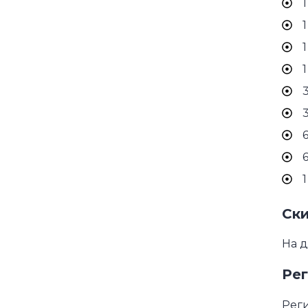
1
1
1
1
3
6
6
1
Ски
На д
Рег
Реги