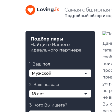
Самая обширная 
Loving
.is
Подробный обзор и оце
Подбор пары
Данн
Найдите Вашего
идеального партнера
гете
сооб
поис
1. Ваш пол
проф
Мужской
приз
устр
2. Ваш возраст
встр
18 лет
не в
Вы х
3. Кого Вы ищете?
разм