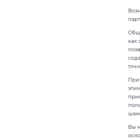
Возм
парт
Обще
как 
позв
сод
точн
Прив
этим
прио
поль
шан
Вы м
осн