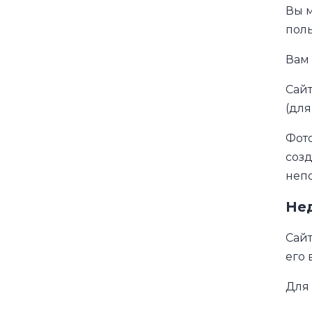
Вы 
поль
Вам
Сайт
(для
Фото
соз
непо
Не
Сайт
его 
Для 