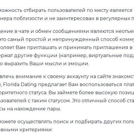
ожность отбирать пользователей по месту является 
нера поблизости и не заинтересован в регулярных 
ние в чате и обмен сообщениями являются неотъем
это самый простой и непринужденный способ комму
оляет Вам приглашать и принимать приглашения в ч
ержат другие функции (например, виртуальные под
о выразить Ваши мысли и эмоции.
лечь внимание к своему аккаунту на сайте знакомств
, Florida Dating предлагает Вам воспользоваться п
ритетного статуса. Вы займете более высокую пози
зователей с таким статусом. Это отличный способ с
сы на нахождение пары.
ожете осуществлять поиск и подбирать других польз
овными критериями: