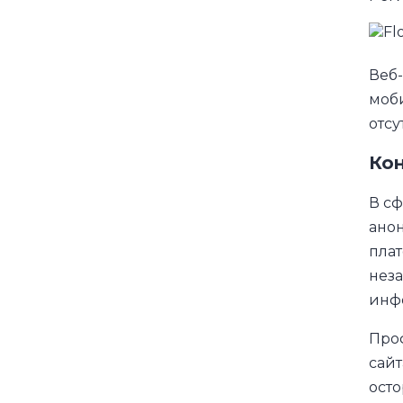
Веб-
моби
отсу
Ко
В сф
анон
плат
неза
инф
Про
сайт
осто