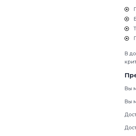
В д
крит
Пр
Вы м
Вы м
Дост
Дост