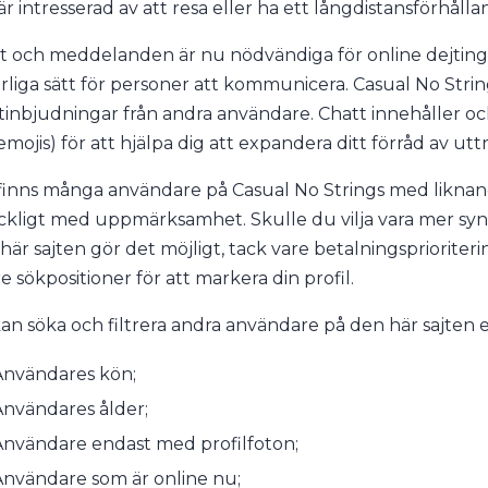
är intresserad av att resa eller ha ett långdistansförhålla
t och meddelanden är nu nödvändiga för online dejting t
rliga sätt för personer att kommunicera. Casual No Strin
tinbjudningar från andra användare. Chatt innehåller oc
mojis) för att hjälpa dig att expandera ditt förråd av utt
finns många användare på Casual No Strings med liknande 
räckligt med uppmärksamhet. Skulle du vilja vara mer synli
här sajten gör det möjligt, tack vare betalningspriorite
e sökpositioner för att markera din profil.
an söka och filtrera andra användare på den här sajten e
Användares kön;
nvändares ålder;
Användare endast med profilfoton;
nvändare som är online nu;