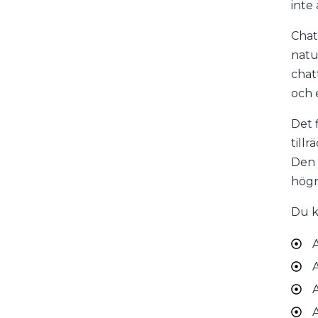
inte 
Chat
natu
chat
och e
Det 
till
Den 
högr
Du k
A
A