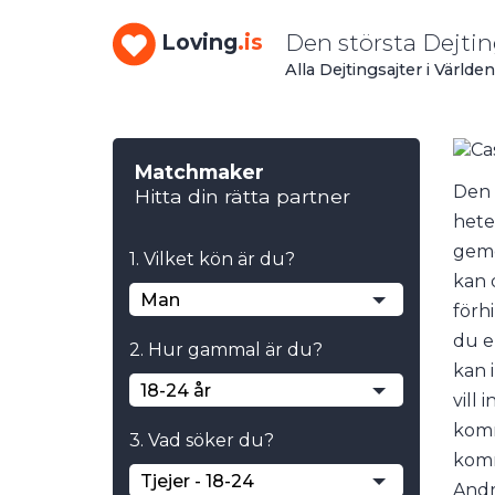
Den största Dejti
Loving
.is
Alla Dejtingsajter i Värld
Matchmaker
Den 
Hitta din rätta partner
hete
geme
1. Vilket kön är du?
kan 
Man
förh
du e
2. Hur gammal är du?
kan 
18-24 år
vill
komm
3. Vad söker du?
komm
Tjejer - 18-24
Andr