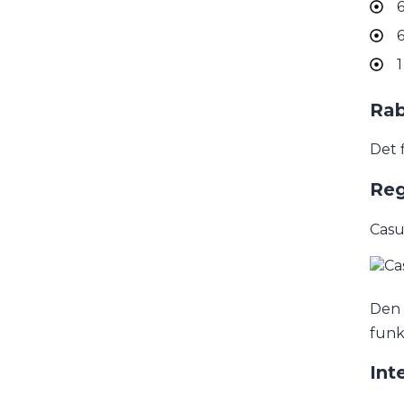
6
6
1
Rab
Det 
Reg
Casu
Den 
funk
Int