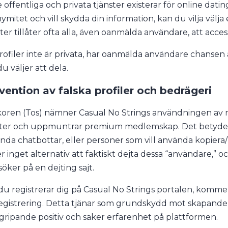
 offentliga och privata tjänster existerar för online dat
ymitet och vill skydda din information, kan du vilja välja
ster tillåter ofta alla, även oanmälda användare, att acce
rofiler inte är privata, har oanmälda användare chansen 
u väljer att dela.
vention av falska profiler och bedrägeri
llkoren (Tos) nämner Casual No Strings användningen av
ter och uppmuntrar premium medlemskap. Det betyder a
nda chatbottar, eller personer som vill använda kopiera/kl
er inget alternativ att faktiskt dejta dessa “användare,” 
söker på en dejting sajt.
u registrerar dig på Casual No Strings portalen, kommer
registrering. Detta tjänar som grundskydd mot skapande av
gripande positiv och säker erfarenhet på plattformen.