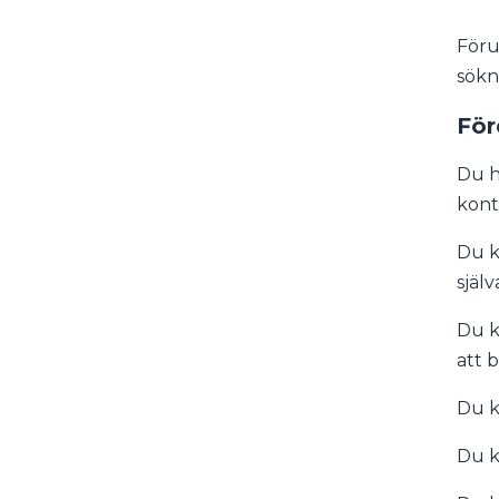
Föru
sökn
För
Du h
kont
Du k
själv
Du k
att 
Du k
Du k