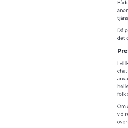
Både
anon
tjän
Då p
det d
Pre
I vi
chat
anvä
hell
folk 
Om d
vid 
över