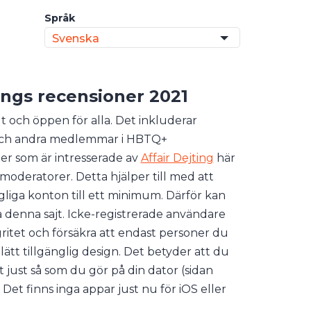
Språk
Svenska
ings
recensioner 2021
lt och öppen för alla. Det inkluderar
, och andra medlemmar i HBTQ+
er som är intresserade av
Affair Dejting
här
moderatorer. Detta hjälper till med att
liga konton till ett minimum. Därför kan
 denna sajt. Icke-registrerade användare
egritet och försäkra att endast personer du
ätt tillgänglig design. Det betyder att du
ust så som du gör på din dator (sidan
et finns inga appar just nu för iOS eller