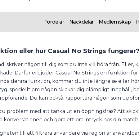
Fördelar
Nackdelar
Medlemskap
I
ktion eller hur Casual No Strings fungerar
nd, skriver någon till dig som du inte vill höra från. El
kade. Därför erbjuder Casual No Strings en funktion för
nda denna funktion, kommer du inte längre se eller höra
yg, speciellt om någon skickar dig olämpligt innehåll, besv
ppförande. Du kan också, rapportera någon som uppför s
du problem med att tänka ut en öppningsfras? Att skicka 
ta konversationen och göra ett bra intryck hos din match
igheten till att filtrera användare via region är användb