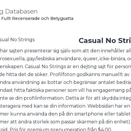
ng Databasen
en Fullt Recenserade och Betygsatta
Casual No Str
här sajten presenterar sig själv som att den innehåller al
rosexuella, gay/lesbiska användare, queer, icke-binära
nskapen. Casual No Strings är en dejting sajt för person
de hitta det de söker. Profilfoton godkänns manuellt av 
indra användning av bottar och begränsar antalet bedräg
ndast hitta faktiska personer som vill ha engagemang på
inte se din profilinformation. Detta är för att skydda int
 interagera med kan se din information. Webbsidan har en l
er kunna använda den på din smartphone eller tablett j
er att ändra storlek som passar skärmen på din enhet). D
oid. Pris för premium prenumeration från $4.00.