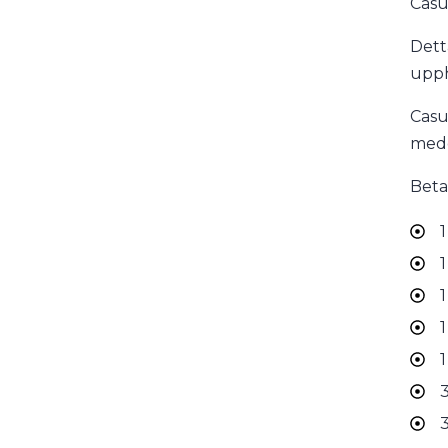
Casu
Dett
upph
Casu
medd
Beta
1
1
1
1
1
3
3