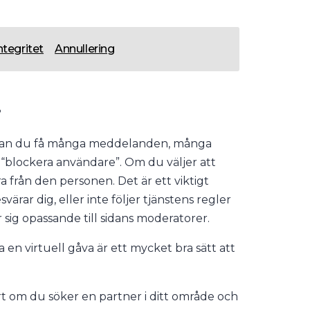
ntegritet
Annullering
?
ler, kan du få många meddelanden, många
 “blockera användare”. Om du väljer att
 från den personen. Det är ett viktigt
ärar dig, eller inte följer tjänstens regler
ig opassande till sidans moderatorer.
en virtuell gåva är ett mycket bra sätt att
.
art om du söker en partner i ditt område och