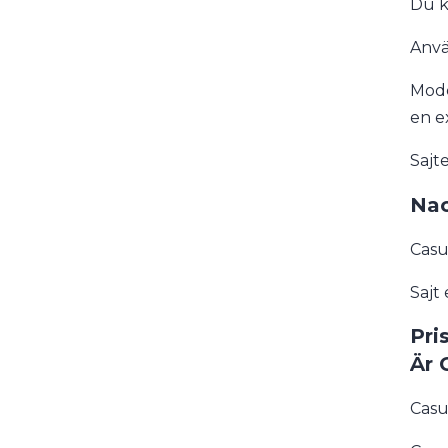
Du k
Anvä
Mode
en e
Sajt
Nac
Casu
Sajt
Pri
Är 
Casu