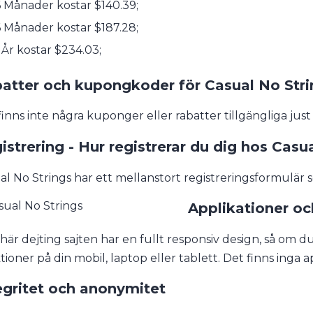
 Månader kostar $140.39;
 Månader kostar $187.28;
 År kostar $234.03;
atter och kupongkoder för Casual No Stri
finns inte några kuponger eller rabatter tillgängliga just
istrering - Hur registrerar du dig hos Casu
al No Strings har ett mellanstort registreringsformulär s
Applikationer oc
här dejting sajten har en fullt responsiv design, så om 
tioner på din mobil, laptop eller tablett. Det finns inga a
egritet och anonymitet