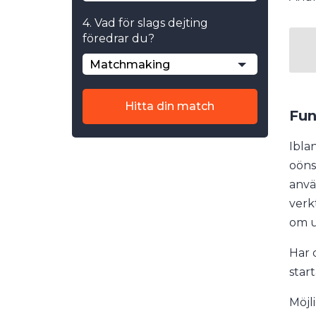
4. Vad för slags dejting
föredrar du?
Matchmaking
Hitta din match
Fun
Ibla
oöns
anvä
verkt
om u
Har 
star
Möjl