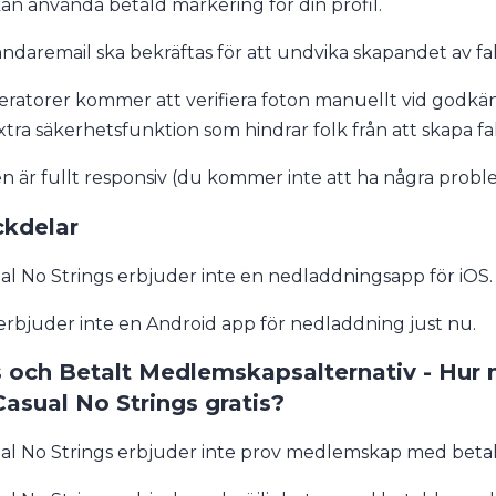
an använda betald markering för din profil.
ndaremail ska bekräftas för att undvika skapandet av fa
ratorer kommer att verifiera foton manuellt vid godkän
xtra säkerhetsfunktion som hindrar folk från att skapa fal
en är fullt responsiv (du kommer inte att ha några prob
kdelar
al No Strings erbjuder inte en nedladdningsapp för iOS.
 erbjuder inte en Android app för nedladdning just nu.
s och Betalt Medlemskapsalternativ - Hur
Casual No Strings gratis?
al No Strings erbjuder inte prov medlemskap med betaln