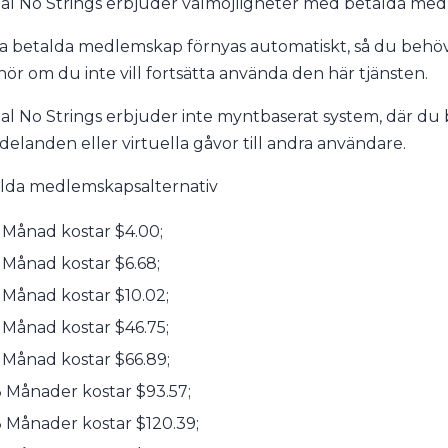
al No Strings erbjuder valmöjligheter med betalda me
a betalda medlemskap förnyas automatiskt, så du behöv
ör om du inte vill fortsätta använda den här tjänsten.
al No Strings erbjuder inte myntbaserat system, där du be
elanden eller virtuella gåvor till andra användare.
lda medlemskapsalternativ
 Månad kostar $4.00;
 Månad kostar $6.68;
 Månad kostar $10.02;
 Månad kostar $46.75;
 Månad kostar $66.89;
 Månader kostar $93.57;
 Månader kostar $120.39;