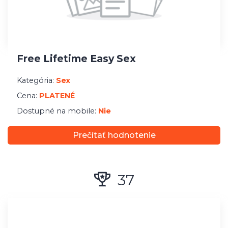
Prečítať hodnotenie
39
Threesomegroup.com
Kategória:
Swingers/Polyamoria
Cena:
PLATENÉ
Dostupné na mobile:
Áno
Prečítať hodnotenie