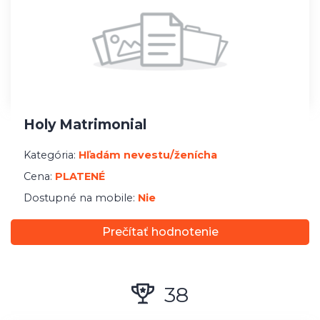
40
Mature Personal Ads
Kategória:
Osobné stretnutie
Cena:
PLATENÉ
Dostupné na mobile:
Áno
Prečítať hodnotenie
Zobraziť viac
+
10