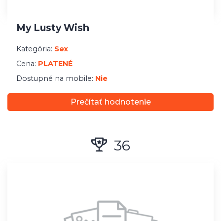
Holy Matrimonial
Kategória:
Hľadám nevestu/ženícha
Cena:
PLATENÉ
Dostupné na mobile:
Nie
Prečítať hodnotenie
38
Deaf Chat City
Kategória:
S hendikepom/diagnózou
Cena:
PLATENÉ
Dostupné na mobile:
Áno