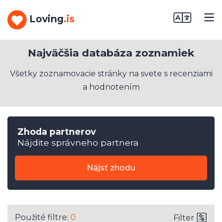
Loving
.is
Najväčšia databáza zoznamiek
Všetky zoznamovacie stránky na svete s recenziami
a hodnotením
Zhoda partnerov
Nájdite správneho partnera
Nájsť zhodu
Použité filtre:
0
Filter