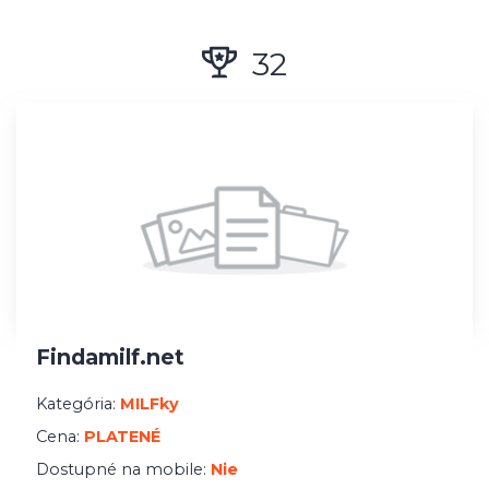
Registrácia
32
Minimálna platba
Findamilf.net
Kategória:
MILFky
Cena:
PLATENÉ
Dostupné na mobile:
Nie
Prečítať hodnotenie
33