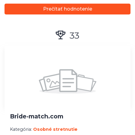
Bride-match.com
Kategória:
Osobné stretnutie
Cena:
PLATENÉ
Dostupné na mobile:
Áno
Prečítať hodnotenie
34
Datecougars.com
Kategória:
Staršie a skúsené ženy
Cena:
PLATENÉ