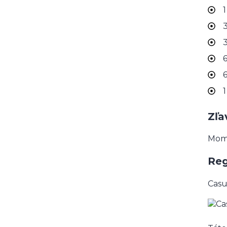
1
3
3
6
6
1
Zľa
Mome
Reg
Casu