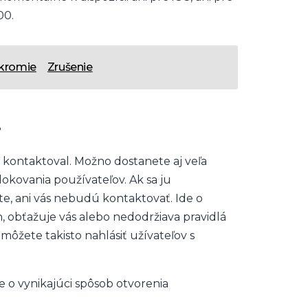
00.
kromie
Zrušenie
?
s kontaktoval. Možno dostanete aj veľa
okovania používateľov. Ak sa ju
e, ani vás nebudú kontaktovať. Ide o
, obťažuje vás alebo nedodržiava pravidlá
ôžete takisto nahlásiť užívateľov s
de o vynikajúci spôsob otvorenia