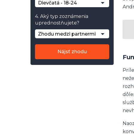
Dievčatá - 18-24
Andr
4. Aký typ zoznámenia
uprednostňujete?
Zhodu medzi partnermi
Nájsť zhodu
Fun
Príl
neže
rozh
dôle
služ
nevh
Naoz
konv