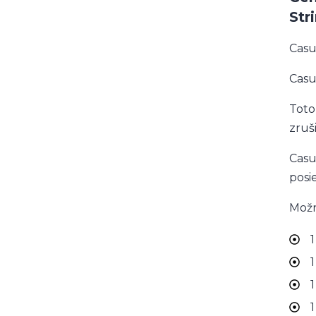
Str
Casu
Casu
Toto
zruš
Casu
posi
Možn
1
1
1
1