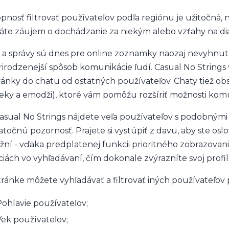
pnosť filtrovať používateľov podľa regiónu je užitočná, n
te záujem o dochádzanie za niekým alebo vzťahy na dia
 a správy sú dnes pre online zoznamky naozaj nevyhnutn
rirodzenejší spôsob komunikácie ľudí. Casual No String
ánky do chatu od ostatných používateľov. Chaty tiež obs
eky a emodži), ktoré vám pomôžu rozšíriť možnosti komu
asual No Strings nájdete veľa používateľov s podobnými p
atočnú pozornosť. Prajete si vystúpiť z davu, aby ste oslo
ní - vďaka predplatenej funkcii prioritného zobrazovani
ciách vo vyhľadávaní, čím dokonale zvýrazníte svoj profil
tránke môžete vyhľadávať a filtrovať iných používateľov 
ohlavie používateľov;
ek používateľov;