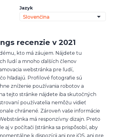
Jazyk
Slovenčina
ings
recenzie v 2021
aždému, kto má záujem. Nájdete tu
ch ľudí a mnoho ďalších členov
namovacia webstránka pre ľudí,
čo hľadajú. Profilové fotografie sú
ne zníženie používania robotov a
 tejto stránke nájdete iba skutočných
strovaní používatelia nemôžu vidieť
konale chránené. Zároveň vaše informácie
 Webstránka má responzívny dizajn. Preto
aj v počítači (stránka sa prispôsobí, aby
momentálne k dispozícii ani pre iOS, ani pre