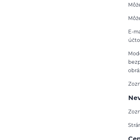
Môže
Môže
E-ma
účto
Mode
bezp
obrá
Zozn
Ne
Zozn
Strá
Cen