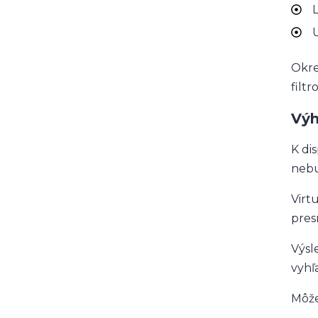
L
U
Okre
filtr
Vý
K di
nebu
Virt
presn
Výsle
vyhľ
Môže