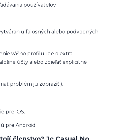
ľadávania používateľov.
o vytváraniu falošných alebo podvodných
nie vášho profilu. ide o extra
lošné účty alebo zdieľať explicitné
ať problém ju zobraziť.).
e pre iOS.
nú pre Android.
tojí členstvo? Je Casual No