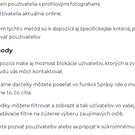
en používatelia s profilovými fotografiami;
žívatelia aktuálne online;
m týchto metód sú k dispozícii aj špecifickejšie kritériá
ovať používateľov.
hody
spozícii máte aj možnosť blokácie užívateľov, ktorých si zv
dú vás môcť kontaktovať.
uálne darčeky môžete posielať vo funkcii Správy. Ide o in
e to, čo cítia.
dky môžete filtrovať a zobraziť si tak užívateľov vo vašej
adávacie filtre na zúženie výberu zaujímavých osôb.
te pozvať používateľov alebo sa pripojiť k súkromnému