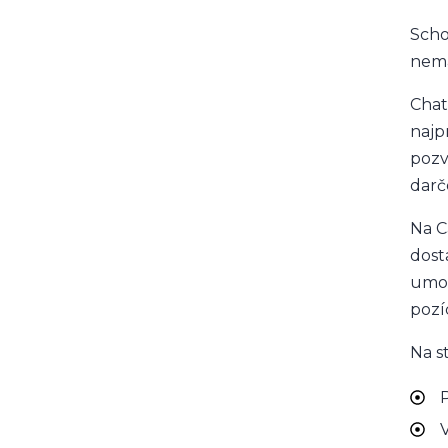
Scho
nemá
Chat
najp
pozv
darč
Na C
dost
umož
pozí
Na s
P
V