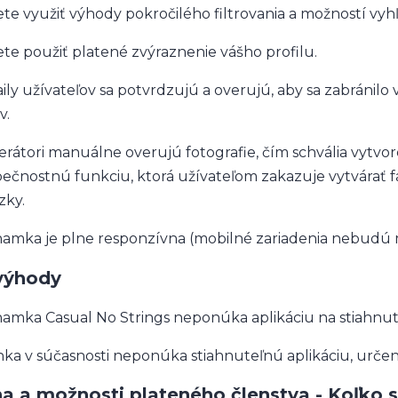
te využiť výhody pokročilého filtrovania a možností vyh
te použiť platené zvýraznenie vášho profilu.
ily užívateľov sa potvrdzujú a overujú, aby sa zabránil
v.
rátori manuálne overujú fotografie, čím schvália vytvore
ečnostnú funkciu, ktorá užívateľom zakazuje vytvárať fa
zky.
amka je plne responzívna (mobilné zariadenia nebudú m
výhody
amka Casual No Strings neponúka aplikáciu na stiahnuti
nka v súčasnosti neponúka stiahnuteľnú aplikáciu, urče
a a možnosti plateného členstva - Koľko s