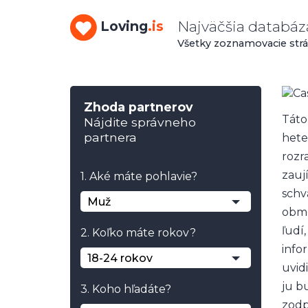
Najväčšia databá
Loving
.is
Všetky zoznamovacie strá
Zhoda partnerov
Táto
Nájdite správneho
partnera
hete
rozr
zauj
1. Aké máte pohlavie?
schv
Muž
obme
ľudí
2. Koľko máte rokov?
info
18-24 rokov
uvid
ju b
3. Koho hľadáte?
zodp