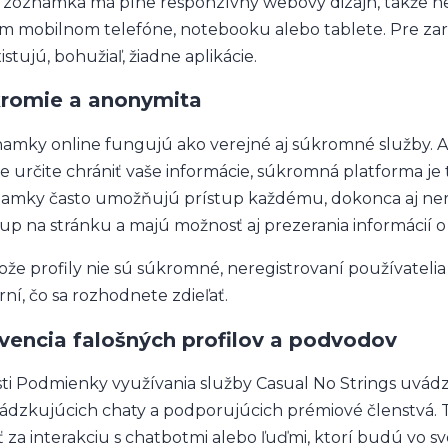
 zoznamka má plne responzívny webový dizajn, takže n
m mobilnom telefóne, notebooku alebo tablete. Pre zar
stujú, bohužiaľ, žiadne aplikácie.
romie a anonymita
amky online fungujú ako verejné aj súkromné služby. Ak 
te určite chrániť vaše informácie, súkromná platforma je
amky často umožňujú prístup každému, dokonca aj ner
tup na stránku a majú možnosť aj prezerania informácií o
ože profily nie sú súkromné, neregistrovaní používatelia
rní, čo sa rozhodnete zdieľať.
vencia falošných profilov a podvodov
sti Podmienky využívania služby Casual No Strings uvád
ádzkujúcich chaty a podporujúcich prémiové členstvá. 
iť za interakciu s chatbotmi alebo ľuďmi, ktorí budú vo s