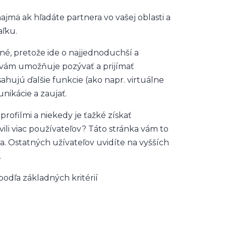
ajmä ak hľadáte partnera vo vašej oblasti a
ľku.
é, pretože ide o najjednoduchší a
s vám umožňuje pozývať a prijímať
ahujú ďalšie funkcie (ako napr. virtuálne
nikácie a zaujať.
rofilmi a niekedy je ťažké získať
vili viac používateľov? Táto stránka vám to
a. Ostatných užívateľov uvidíte na vyšších
.
podľa základných kritérií