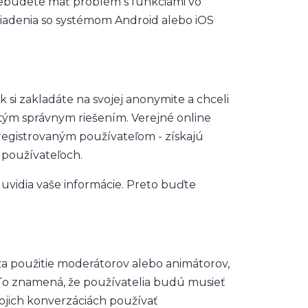
ebudete mať problém s funkciami vo
iadenia so systémom Android alebo iOS
si zakladáte na svojej anonymite a chceli
 tým správnym riešením. Verejné online
egistrovaným používateľom - získajú
 používateľoch.
 uvidia vaše informácie. Preto buďte
za použitie moderátorov alebo animátorov,
To znamená, že používatelia budú musieť
vojich konverzáciách používať