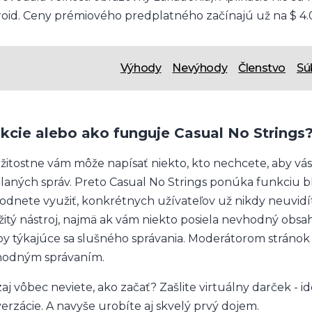
oid. Ceny prémiového predplatného začínajú už na $ 4.
Výhody
Nevýhody
Členstvo
Sú
kcie alebo ako funguje Casual No Strings
ežitostne vám môže napísať niekto, kto nechcete, aby vá
laných správ. Preto Casual No Strings ponúka funkciu bl
odnete využiť, konkrétnych užívateľov už nikdy neuvidít
žitý nástroj, najmä ak vám niekto posiela nevhodný obsah
by týkajúce sa slušného správania. Moderátorom stránok m
odným správaním.
aj vôbec neviete, ako začať? Zašlite virtuálny darček - i
erzácie. A navyše urobíte aj skvelý prvý dojem.