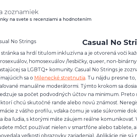
za zoznamiek
nky na svete s recenziami a hodnotením
Casual No Str
 stránka sa hrdí titulom inkluzívna a je otvorená voči k
rosexuálov, homosexuálov /lesbičky, queer, non-binárny
astajúcej sa LGBTQ+ komunity. Casual No Strings je zoz
ímajúcich sa o
Milenecké stretnutia
. Tu nájdu presne to, 
aľované manuálne moderátormi. Týmto krokom sa dosiah
dzuje sa počet podvodných účtov na minimum. Preto na
, ktorí chcú skutočné rande alebo novú známosť. Neregi
rmácie z vášho profilu, vďaka čomu je vaše súkromie do
ia iba ľudia, s ktorými máte záujem reálne komunikovať.
udete môcť používať nielen v smartfóne alebo tablete, ale 
ovedala veľkosti obrazovky zariadenia). Aplikácie nie sú 