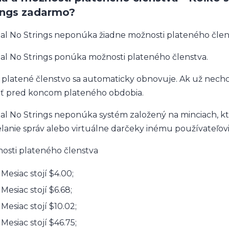
ings zadarmo?
al No Strings neponúka žiadne možnosti plateného člen
al No Strings ponúka možnosti plateného členstva.
 platené členstvo sa automaticky obnovuje. Ak už nechc
iť pred koncom plateného obdobia.
al No Strings neponúka systém založený na minciach, kto
elanie správ alebo virtuálne darčeky inému používateľovi
osti plateného členstva
 Mesiac stojí $4.00;
 Mesiac stojí $6.68;
 Mesiac stojí $10.02;
 Mesiac stojí $46.75;