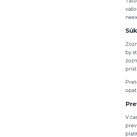
Táto
vašo
neexi
Súk
Zozn
by s
zozn
prís
Pret
opat
Pre
V ča
prev
plat