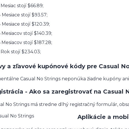
 Mesiac stojí $66.89;
 Mesiace stojí $93.57;
 Mesiace stojí $120.39;
 Mesiacov stojí $140.39;
 Mesiacov stojí $187.28;
 Rok stojí $234.03;
vy a zľavové kupónové kódy pre Casual No
ntálne Casual No Strings neponúka žiadne kupóny ani 
istrácia - Ako sa zaregistrovať na Casual 
al No Strings má stredne dlhý registračný formulár, obsa
Aplikácie a mobi