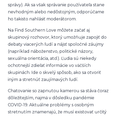
správy). Ak sa však správanie používateľa stane
nevhodným alebo nedôstojným, odporúčame
ho takisto nahlásiť moderátorom.
Na Find Southern Love môžete začať aj
skupinový rozhovor, ktorý umožňuje zapojiť do
debaty viacerých ľudí a nájsť spoločné záujmy
(napríklad náboženstvo, politické názory,
sexuálna orientácia, atď.). Ľudia sú niekedy
ochotnejší zdieľať informácie vo väčších
skupinách. Ide o skvelý spôsob, ako sa otvoriť
iným a stretnúť zaujímavých ľudí.
Chatovanie so zapnutou kamerou sa stáva čoraz
dôležitejším, najmä v dôsledku pandémie
COVID-19. Aktuálne problémy s osobným
stretnutím znamenajú, že musí existovať určitý