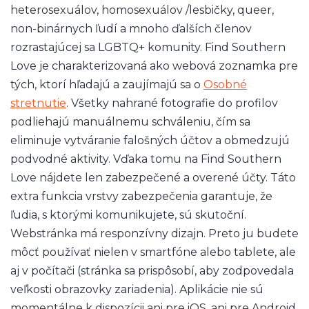
heterosexuálov, homosexuálov /lesbičky, queer,
non-binárnych ľudí a mnoho ďalších členov
rozrastajúcej sa LGBTQ+ komunity. Find Southern
Love je charakterizovaná ako webová zoznamka pre
tých, ktorí hľadajú a zaujímajú sa o
Osobné
stretnutie
. Všetky nahrané fotografie do profilov
podliehajú manuálnemu schváleniu, čím sa
eliminuje vytváranie falošných účtov a obmedzujú
podvodné aktivity. Vďaka tomu na Find Southern
Love nájdete len zabezpečené a overené účty. Táto
extra funkcia vrstvy zabezpečenia garantuje, že
ľudia, s ktorými komunikujete, sú skutoční.
Webstránka má responzívny dizajn. Preto ju budete
môcť používať nielen v smartfóne alebo tablete, ale
aj v počítači (stránka sa prispôsobí, aby zodpovedala
veľkosti obrazovky zariadenia). Aplikácie nie sú
momentálne k dispozícii ani pre iOS, ani pre Android.