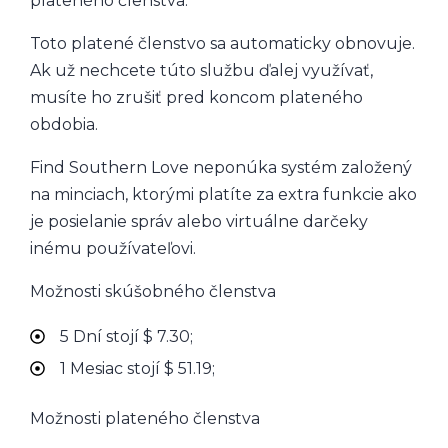
plateného členstva.
Toto platené členstvo sa automaticky obnovuje.
Ak už nechcete túto službu ďalej využívať,
musíte ho zrušiť pred koncom plateného
obdobia.
Find Southern Love neponúka systém založený
na minciach, ktorými platíte za extra funkcie ako
je posielanie správ alebo virtuálne darčeky
inému používateľovi.
Možnosti skúšobného členstva
5 Dní stojí $ 7.30;
1 Mesiac stojí $ 51.19;
Možnosti plateného členstva