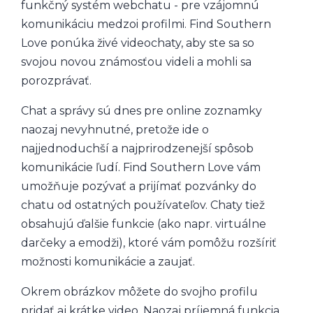
funkčný systém webchatu - pre vzájomnú
komunikáciu medzoi profilmi. Find Southern
Love ponúka živé videochaty, aby ste sa so
svojou novou známosťou videli a mohli sa
porozprávať.
Chat a správy sú dnes pre online zoznamky
naozaj nevyhnutné, pretože ide o
najjednoduchší a najprirodzenejší spôsob
komunikácie ľudí. Find Southern Love vám
umožňuje pozývať a prijímať pozvánky do
chatu od ostatných používateľov. Chaty tiež
obsahujú ďalšie funkcie (ako napr. virtuálne
darčeky a emodži), ktoré vám pomôžu rozšíriť
možnosti komunikácie a zaujať.
Okrem obrázkov môžete do svojho profilu
pridať aj krátke video. Naozaj príjemná funkcia,