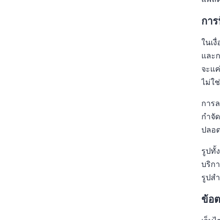
การ
ในเงื
และกร
จะแค่
ไม่ใช
การลง
กำจั
ปลอด
รูปทั
บริกา
รูปส
ข้อ