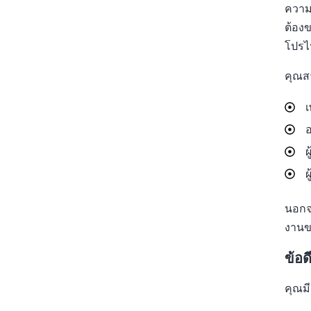
ความส
ต้องข
โปรไ
คุณส
เ
อ
ผ
ผ
นอกจา
งานข
ข้อด
คุณมี