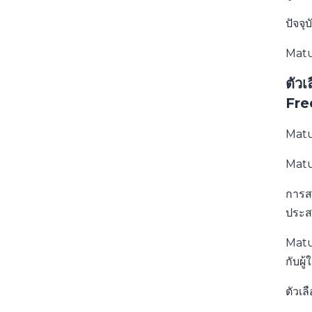
ปัจจุ
Matu
ตัว
Fre
Matu
Matur
การสม
ประสง
Matur
กับผู
ตัวเล