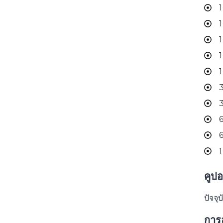
1
1
1
1
1
3
3
6
6
1
คูป
ปัจจ
การ