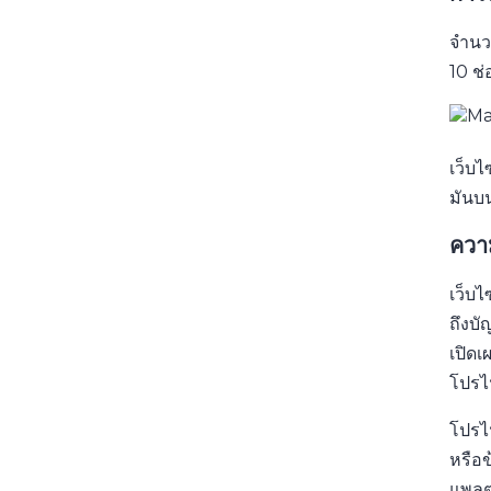
จำนว
10 ช่
เว็บไ
มันบน
ควา
เว็บ
ถึงบั
เปิดเ
โปรไ
โปรไฟ
หรือข
แพลต