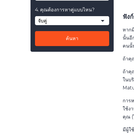
4. คุณต้องการหาคู่แบบไหน?
ฟังก
จับคู่
หากมี
นั้น
ค้นหา
คนนั้
ถ้าคุ
ถ้าคุ
ในบริ
Matur
การห
ใช้งา
คุณ (
มีผู้