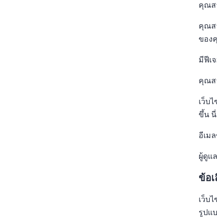
คุณส
คุณสา
ของคุ
มีฟีเ
คุณส
เว็บไ
ขึ้น 
อีเมล
ผู้ดู
ข้อเ
เว็บ
รูปแ