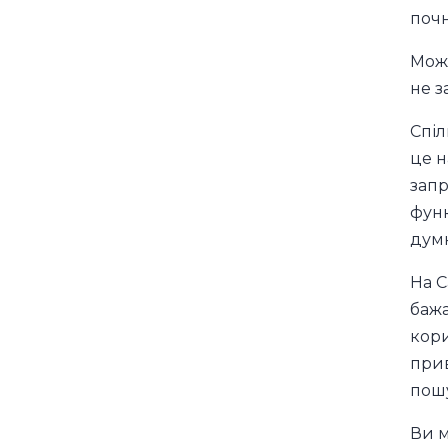
почн
Можл
не з
Спіл
це н
запр
функ
думк
На C
бажа
кори
прив
пошу
Ви м