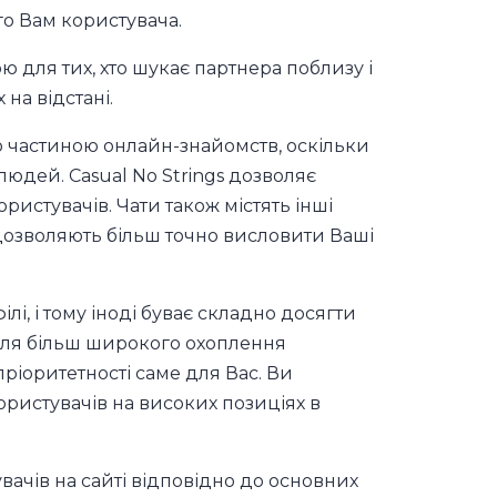
го Вам користувача.
 для тих, хто шукає партнера поблизу і
на відстані.
ю частиною онлайн-знайомств, оскільки
юдей. Casual No Strings дозволяє
истувачів. Чати також містять інші
 дозволяють більш точно висловити Ваші
ілі, і тому іноді буває складно досягти
 для більш широкого охоплення
пріоритетності саме для Вас. Ви
ористувачів на високих позиціях в
ачів на сайті відповідно до основних