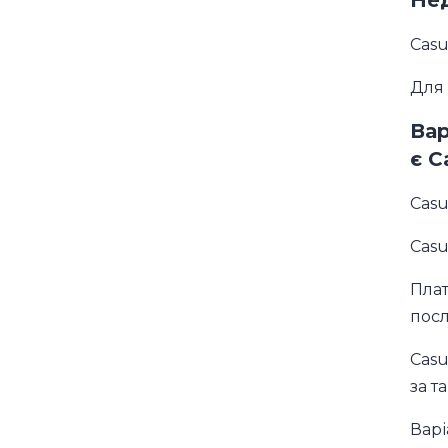
Casu
Для 
Вар
є C
Casu
Casu
Плат
посл
Casu
за т
Варі