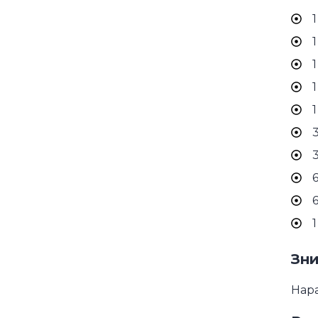
1
1
1
1
1
3
3
6
6
1
Зни
Нара