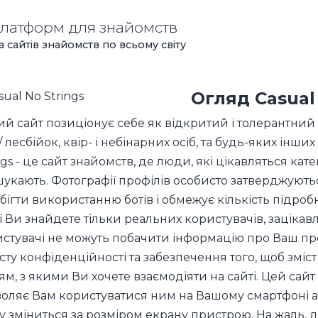
платформ для знайомств
а сайтів знайомств по всьому світу
Огляд
Casual
й сайт позиціонує себе як відкритий і толерантний д
 / лесбійок, квір- і небінарних осіб, та будь-яких інши
ngs - це сайт знайомств, де люди, які цікавляться кате
укають. Фотографії профілів особисто затверджуют
бігти використанню ботів і обмежує кількість підроб
і Ви знайдете тільки реальних користувачів, зацікав
стувачі не можуть побачити інформацію про Ваш пр
сту конфіденційності та забезпечення того, щоб зміс
м, з якими Ви хочете взаємодіяти на сайті. Цей сай
оляє Вам користуватися ним на Вашому смартфоні або 
у зміниться за розміром екрану пристрою. На жаль, д