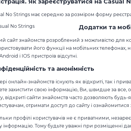
страція. Як зареєструватися на Casual N
al No Strings має середню за розміром форму реєстрац
Додатки та мобі
й сайт знайомств розроблений з можливістю для к
ристовувати його функції на мобільних телефонах, 
Android і IOS пристроїв відсутні.
фіденційність та анонімність
ері онлайн-знайомств існують як відкриті, так і прив
чете захистити свою інформацію, Ви, швидше за все,
у, відкриті сайти знайомств часто дозволяють будь-
стувачам, отримати доступ до сайту і ознайомитися 
льки профілі користувачів не є приватними, незаре
 інформацію. Тому будьте уважні при розміщенні дан