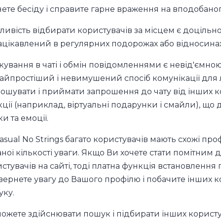
ете бесіду і справите гарне враження на вподобано
ивість відбирати користувачів за місцем є доцільною
ацікавлений в регулярних подорожах або відносинах 
кування в чаті і обмін повідомленнями є невід'ємно
айпростіший і невимушений спосіб комунікації для л
ошувати і приймати запрошення до чату від інших кор
ції (наприклад, віртуальні подарунки і смайли), що
и та емоції.
asual No Strings багато користувачів мають схожі проф
ної кількості уваги. Якщо Ви хочете стати помітним
стувачів на сайті, тоді платна функція встановлення 
ернете увагу до Вашого профілю і побачите інших к
ку.
ожете здійснювати пошук і підбирати інших користув