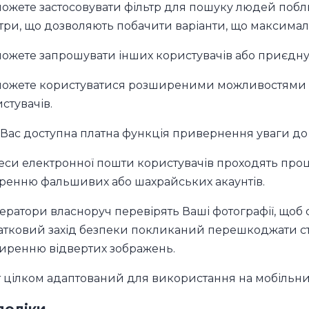
ожете застосовувати фільтр для пошуку людей побли
три, що дозволяють побачити варіанти, що максима
ожете запрошувати інших користувачів або приєднув
ожете користуватися розширеними можливостями п
стувачів.
Вас доступна платна функція привернення уваги до
си електронної пошти користувачів проходять про
ренню фальшивих або шахрайських акаунтів.
ратори власноруч перевірять Ваші фотографії, щоб 
тковий захід безпеки покликаний перешкоджати с
иренню відвертих зображень.
 цілком адаптований для використання на мобільни
доліки