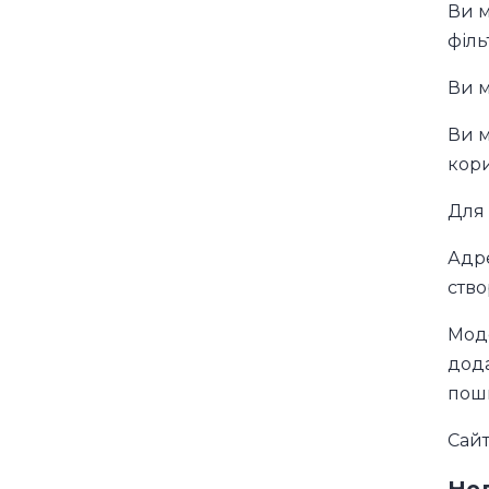
Ви м
філь
Ви м
Ви м
кори
Для 
Адре
ство
Моде
дода
пош
Сайт
Не