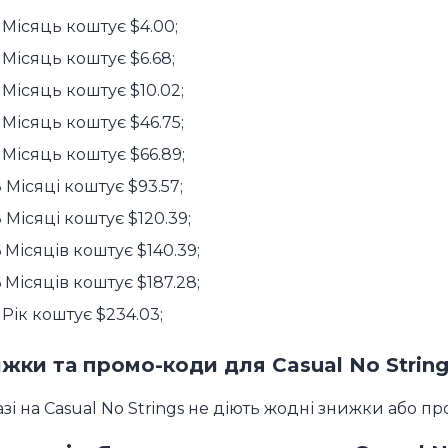
 Місяць коштує $4.00;
 Місяць коштує $6.68;
 Місяць коштує $10.02;
 Місяць коштує $46.75;
 Місяць коштує $66.89;
 Місяці коштує $93.57;
 Місяці коштує $120.39;
 Місяців коштує $140.39;
 Місяців коштує $187.28;
 Рік коштує $234.03;
жки та промо-коди для Casual No String
зі на Casual No Strings не діють жодні знижки або п