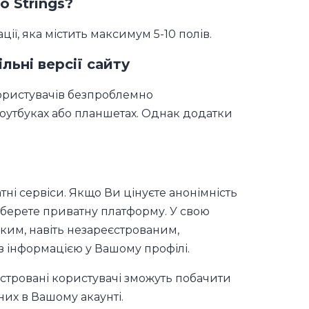
o Strings?
ії, яка містить максимум 5-10 полів.
льні версії сайту
ористувачів безпроблемно
ноутбуках або планшетах. Однак додатки
атні сервіси. Якщо Ви цінуєте анонімність
 оберете приватну платформу. У свою
яким, навіть незареєстрованим,
з інформацією у Вашому профілі.
єстровані користувачі зможуть побачити
их в Вашому акаунті.