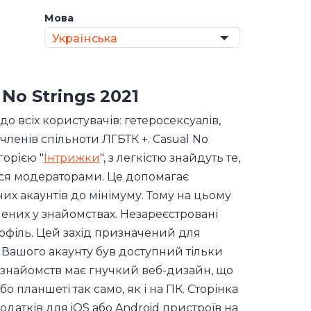
Мова
Українська
 No Strings 2021
о всіх користувачів: гетеросексуалів,
х членів спільноти ЛГБТК +. Casual No
горією "
Інтрижки
", з легкістю знайдуть те,
ься модераторами. Це допомагає
них акаунтів до мінімуму. Тому на цьому
лених у знайомствах. Незареєстровані
офіль. Цей захід призначений для
т Вашого акаунту був доступний тільки
т знайомств має гнучкий веб-дизайн, що
планшеті так само, як і на ПК. Сторінка
одатків для iOS або Android пристроїв на