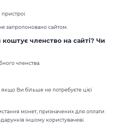
 пристрої.
не запропоновано сайтом.
и коштує членство на сайті? Чи
бного членства.
 якщо Ви більше не потребуєте цієї
ористання монет, призначених для оплати
подарунків іншому користувачеві.