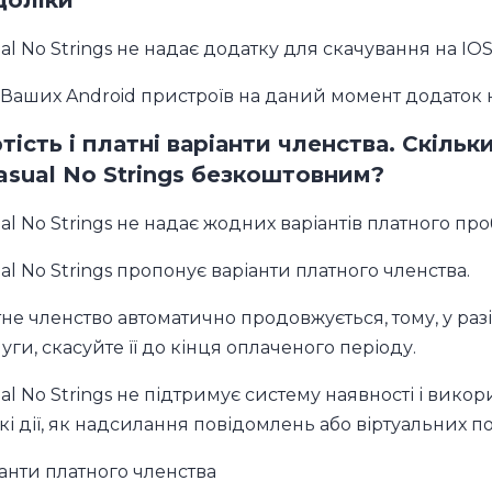
al No Strings не надає додатку для скачування на IOS
Ваших Android пристроїв на даний момент додаток 
тість і платні варіанти членства. Скільк
asual No Strings безкоштовним?
al No Strings не надає жодних варіантів платного про
al No Strings пропонує варіанти платного членства.
не членство автоматично продовжується, тому, у разі
уги, скасуйте її до кінця оплаченого періоду.
al No Strings не підтримує систему наявності і вик
акі дії, як надсилання повідомлень або віртуальних 
анти платного членства