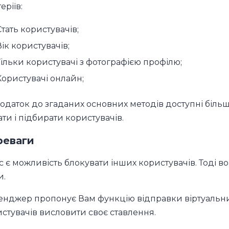
еріїв:
Стать користувачів;
ік користувачів;
Тільки користувачі з фотографією профілю;
Користувачі онлайн;
одаток до згаданих основних методів доступні більш 
ти і підбирати користувачів.
реваги
с є можливість блокувати інших користувачів. Тоді во
и.
нджер пропонує Вам функцію відправки віртуальни
стувачів висловити своє ставлення.