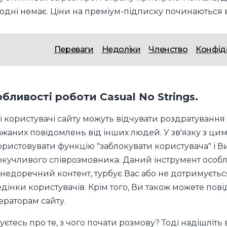
одні немає. Ціни на преміум-підписку починаються ві
Переваги
Недоліки
Членство
Конфід
бливості роботи Casual No Strings.
і користувачі сайту можуть відчувати роздратування
жаних повідомлень від інших людей. У зв'язку з цим
ристовувати функцію "заблокувати користувача" і Ви
кучливого співрозмовника. Даний інструмент особл
недоречний контент, турбує Вас або не дотримуєть
дінки користувачів. Крім того, Ви також можете по
раторам сайту.
уєтесь про те, з чого почати розмову? Тоді надішліт