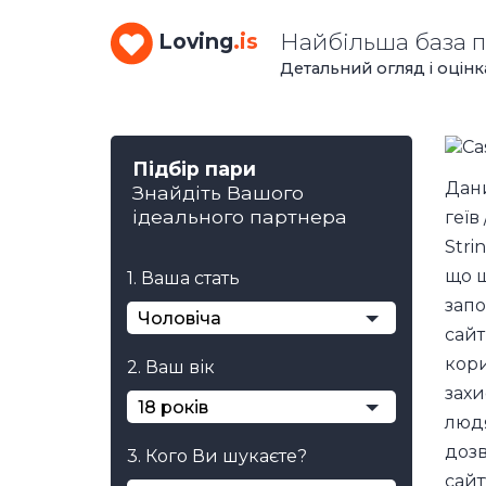
Найбільша база 
Loving
.is
Детальний огляд і оцінк
Підбір пари
Дани
Знайдіть Вашого
ідеального партнера
геїв
Stri
що ш
1. Ваша стать
запо
Чоловіча
сайт
кори
2. Ваш вік
захи
18 років
людя
дозв
3. Кого Ви шукаєте?
сайт