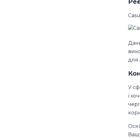
Реє
Casu
Дани
вико
для 
Кон
У сф
і хо
черг
кори
Оскі
Вашу