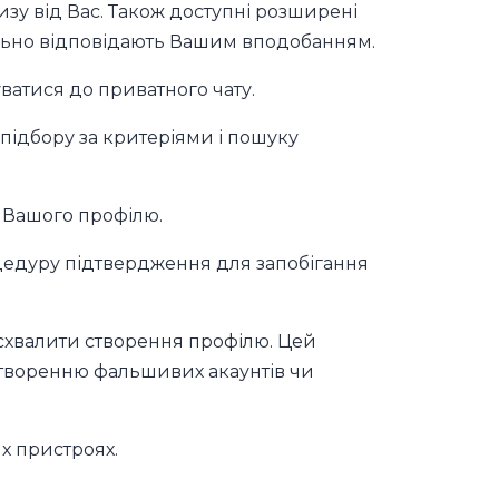
зу від Вас. Також доступні розширені
льно відповідають Вашим вподобанням.
атися до приватного чату.
ідбору за критеріями і пошуку
 Вашого профілю.
цедуру підтвердження для запобігання
схвалити створення профілю. Цей
творенню фальшивих акаунтів чи
х пристроях.