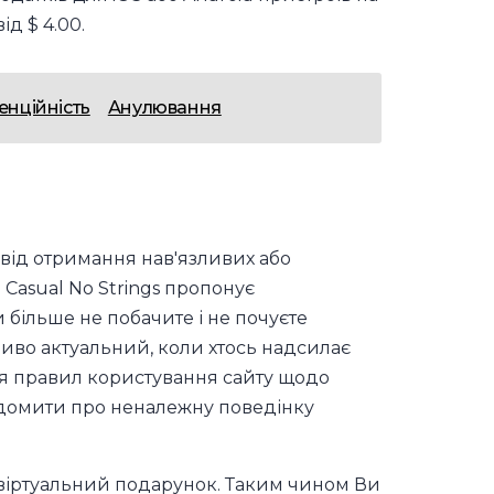
д $ 4.00.
енційність
Анулювання
 від отримання нав'язливих або
 Casual No Strings пропонує
 більше не побачите і не почуєте
иво актуальний, коли хтось надсилає
ся правил користування сайту щодо
відомити про неналежну поведінку
ь віртуальний подарунок. Таким чином Ви