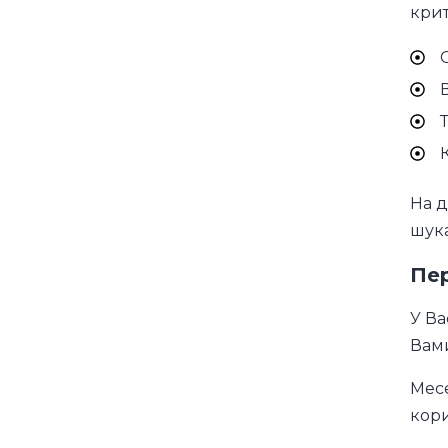
крит
В
На д
шука
Пе
У Ва
Вам
Месе
кори