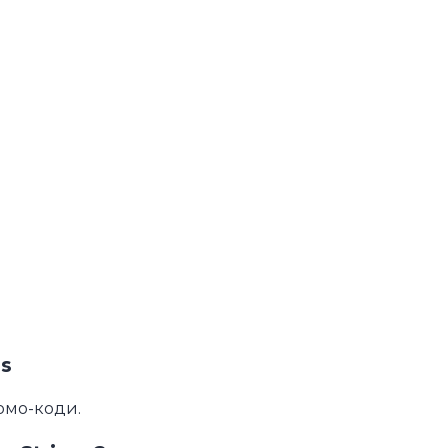
s
ромо-коди.