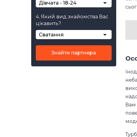
Дівчата - 18-24
сьог
4. Який вид знайомства Вас
цікавить?
Сватання
Знайти партнера
Осо
Інод
неба
вико
надо
Вам 
пове
моде
Турб