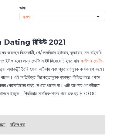
ভাষা
বাংলা
 Dating
রিভিউ 2021
ধ্যে রয়েছেন বিসমকামী, গে/লেসবিয়ান ইউজার, ক্যুইয়ার, নন-বাইনারি,
উজারদের জন্য ডেটিং সাইট হিসেবে চিহ্নিত যারা
কাউগার ডেটিং
-
 অ্যাকউন্ট তৈরি হওয়া আটকায় এবং প্রতারণামূলক কার্যকলাপ কমে।
ন। এই অতিরিক্ত নিরাপত্তামূলক ব্যবস্থা নিশ্চিত করে এখানে
আপনার প্রোফাইলের তথ্য দেখতে পাবেন না। এটি আপনার গোপনীয়তা
্থাপনে ইচ্ছুক। প্রিমিয়াম সাবস্ক্রিপশনের খরচ শুরু হয় $70.00
য়তা
বাতিল করা