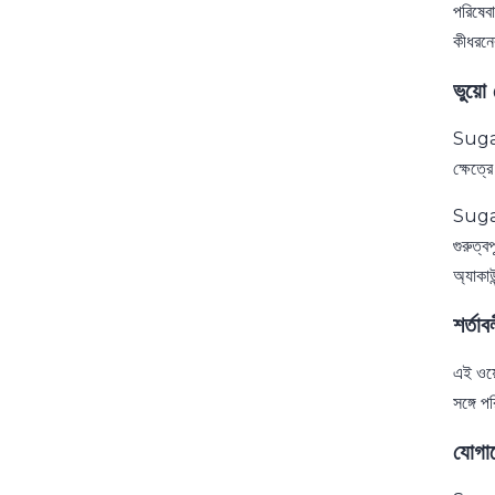
পরিষেব
কীধরনে
ভুয়ো 
Sugar 
ক্ষেত্র
Sugar 
গুরুত্
অ্যাকা
শর্তাব
এই ওয়েব
সঙ্গে প
যোগা