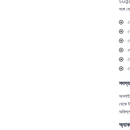
Sugar
সঙ্গে 
ক
ক
প
দ
য
য
সদস্
অনলাইন
থেকে ট
অবিলম্ব
অ্যা