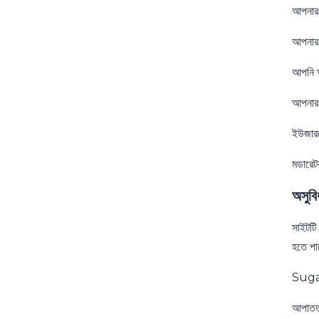
আপনার প
আপনার 
আপনি অ
আপনার 
ইউজারদ
মডারেট
অসুবি
সাইটটি
হতে পা
Sugar
আপাতত,