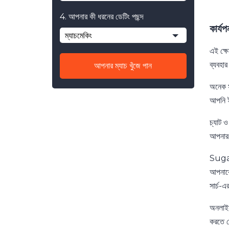
4. আপনার কী ধরনের ডেটিং পছন্দ
কার্
ম্যাচমেকিং
এই ক্ষ
ব্যবহা
আপনার ম্যাচ খুঁজে পান
অনেক স
আপনি ইউ
চ্যাট 
আপনার ম
Sugar
আপনাকে
সার্চ-
অনলাইন
করতে দ