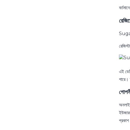
বর্তম
রেজি
Sugar 
রেজিস্ট
এই ডেট
পারে। 
গোপনী
অনলাইন
ইউজারর
প্রকাশ 