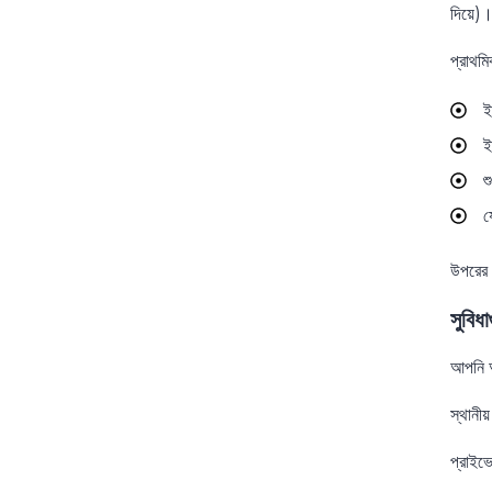
দিয়ে)।
প্রাথমি
ই
ই
শ
য
উপরের প
সুবিধা
আপনি অ
স্থানীয়
প্রাইভ