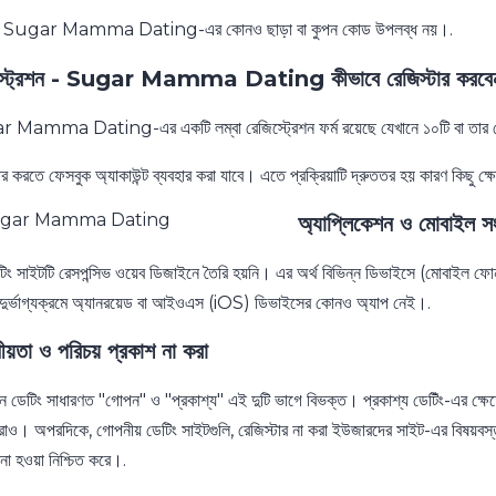
ানে Sugar Mamma Dating-এর কোনও ছাড়া বা কুপন কোড উপলব্ধ নয়।.
স্ট্রেশন - Sugar Mamma Dating কীভাবে রেজিস্টার করবে
Mamma Dating-এর একটি লম্বা রেজিস্ট্রেশন ফর্ম রয়েছে যেখানে ১০টি বা তার বেশি
ার করতে ফেসবুক অ্যাকাউন্ট ব্যবহার করা যাবে। এতে প্রক্রিয়াটি দ্রুততর হয় কারণ কিছু ক্
অ্যাপ্লিকেশন ও মোবাইল স
িং সাইটটি রেসপন্সিভ ওয়েব ডিজাইনে তৈরি হয়নি। এর অর্থ বিভিন্ন ডিভাইসে (মোবাইল ফোন
দুর্ভাগ্যক্রমে অ্যানরয়েড বা আইওএস (iOS) ডিভাইসের কোনও অ্যাপ নেই।.
য়তা ও পরিচয় প্রকাশ না করা
 ডেটিং সাধারণত "গোপন" ও "প্রকাশ্য" এই দুটি ভাগে বিভক্ত। প্রকাশ্য ডেটিঁং-এর ক্ষে
াও। অপরদিকে, গোপনীয় ডেটিং সাইটগুলি, রেজিস্টার না করা ইউজারদের সাইট-এর বিষয়বস্ত
না হওয়া নিশ্চিত করে।.