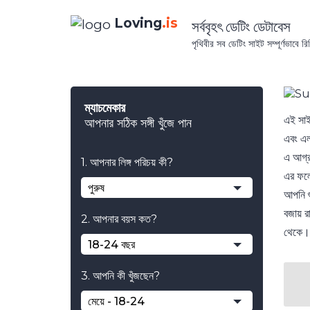
Loving
.is
সর্ববৃহৎ ডেটিং ডেটাবেস
পৃথিবীর সব ডেটিং সাইট সম্পূর্ণভাবে 
ম্যাচমেকার
এই সাইট
আপনার সঠিক সঙ্গী খুঁজে পান
এবং এল
এ আগ্র
1. আপনার লিঙ্গ পরিচয় কী?
এর ফলে
পুরুষ
আপনি শ
বজায় র
2. আপনার বয়স কত?
থেকে।
18-24 বছর
3. আপনি কী খুঁজছেন?
মেয়ে - 18-24