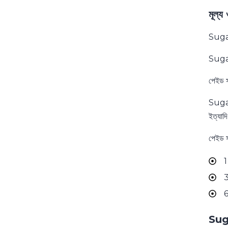
মূল্
Sugar
Suga
পেইড স
Sugar 
ইত্যাদ
পেইড স
1
3
6
Sug