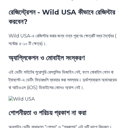
রেজিস্ট্রেশন - Wild USA কীভাবে রেজিস্টার
করবেন?
Wild USA-এ রেজিস্টার করার জন্য তথ্য পূরণের ক্ষেত্রটি মধ্য দৈর্ঘ্যের (
সর্বোচ্চ ৫-১০ টি ক্ষেত্র)।.
অ্যাপ্লিকেশন ও মোবাইল সংস্করণ
এই ডেটিং সাইটের পুরোপুরি রেসপন্সিভ ডিজাইন নেই, ফলে মোবাইল ফোন বা
ট্যাবলেট-এ ডেটিং ফিচারগুলি ব্যবহার করা সমস্যার। দুর্ভাগ্যক্রমে অ্যানরয়েড
বা আইওএস (iOS) ডিভাইসের কোনও অ্যাপ নেই।.
গোপনীয়তা ও পরিচয় প্রকাশ না করা
অনলাইন ডেটিং সাধারণত "গোপন" ও "প্রকাশ্য" এই দুটি ভাগে বিভক্ত।