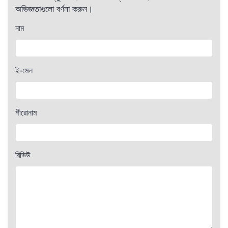
অভিজ্ঞতাগুলো বর্ণনা করুন।
নাম
ই-মেল
শীরোনাম
রিভিউ