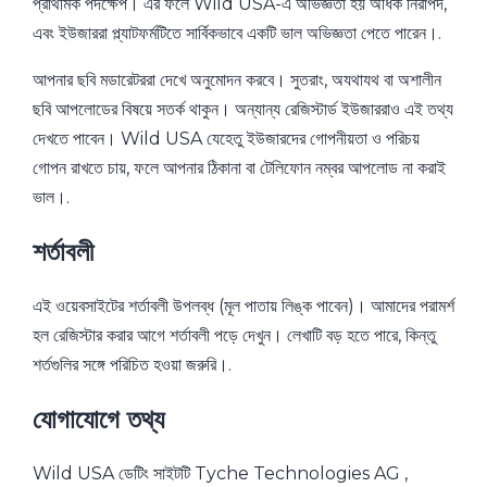
প্রাথমিক পদক্ষেপ। এর ফলে Wild USA-এ অভিজ্ঞতা হয় অধিক নিরাপদ,
এবং ইউজাররা প্ল্যাটফর্মটিতে সার্বিকভাবে একটি ভাল অভিজ্ঞতা পেতে পারেন।.
আপনার ছবি মডারেটররা দেখে অনুমোদন করবে। সুতরাং, অযথাযথ বা অশালীন
ছবি আপলোডের বিষয়ে সতর্ক থাকুন। অন্যান্য রেজিস্টার্ড ইউজাররাও এই তথ্য
দেখতে পাবেন। Wild USA যেহেতু ইউজারদের গোপনীয়তা ও পরিচয়
গোপন রাখতে চায়, ফলে আপনার ঠিকানা বা টেলিফোন নম্বর আপলোড না করাই
ভাল।.
শর্তাবলী
এই ওয়েবসাইটের শর্তাবলী উপলব্ধ (মূল পাতায় লিঙ্ক পাবেন)। আমাদের পরামর্শ
হল রেজিস্টার করার আগে শর্তাবলী পড়ে দেখুন। লেখাটি বড় হতে পারে, কিন্তু
শর্তগুলির সঙ্গে পরিচিত হওয়া জরুরি।.
যোগাযোগে তথ্য
Wild USA ডেটিং সাইটটি Tyche Technologies AG ,