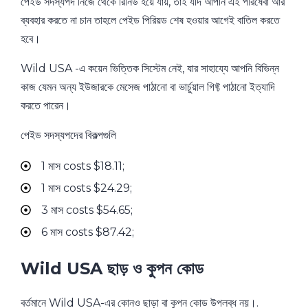
পেইড সদস্যপদ নিজে থেকে রিনিউ হয়ে যায়, তাই যদি আপনি এই পরিষেবা আর
ব্যবহার করতে না চান তাহলে পেইড পিরিয়ড শেষ হওয়ার আগেই বাতিল করতে
হবে।
Wild USA -এ কয়েন ভিত্তিক সিস্টেম নেই, যার সাহায্যে আপনি বিভিন্ন
কাজ যেমন অন্য ইউজারকে মেসেজ পাঠানো বা ভার্চুয়াল গিফ্ট পাঠানো ইত্যাদি
করতে পারেন।
পেইড সদস্যপদের বিকল্পগুলি
1 মাস costs $18.11;
1 মাস costs $24.29;
3 মাস costs $54.65;
6 মাস costs $87.42;
Wild USA ছাড় ও কুপন কোড
বর্তমানে Wild USA-এর কোনও ছাড়া বা কুপন কোড উপলব্ধ নয়।.