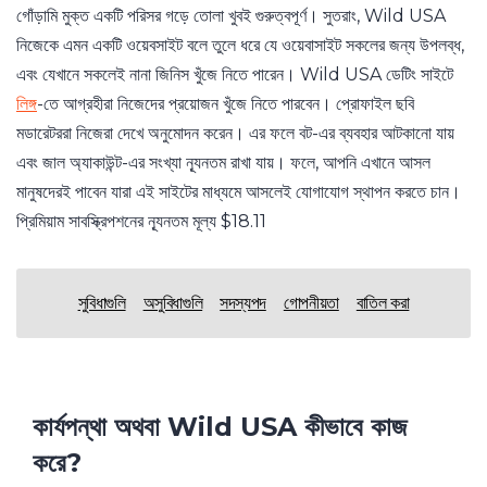
গোঁড়ামি মুক্ত একটি পরিসর গড়ে তোলা খুবই গুরুত্বপূর্ণ। সুতরাং, Wild USA
নিজেকে এমন একটি ওয়েবসাইট বলে তুলে ধরে যে ওয়েবাসাইট সকলের জন্য উপলব্ধ,
এবং যেখানে সকলেই নানা জিনিস খুঁজে নিতে পারেন। Wild USA ডেটিং সাইটে
লিঙ্গ
-তে আগ্রহীরা নিজেদের প্রয়োজন খুঁজে নিতে পারবেন। প্রোফাইল ছবি
মডারেটররা নিজেরা দেখে অনুমোদন করেন। এর ফলে বট-এর ব্যবহার আটকানো যায়
এবং জাল অ্যাকাউন্ট-এর সংখ্যা ন্যূনতম রাখা যায়। ফলে, আপনি এখানে আসল
মানুষদেরই পাবেন যারা এই সাইটের মাধ্যমে আসলেই যোগাযোগ স্থাপন করতে চান।
প্রিমিয়াম সাবস্ক্রিপশনের ন্যূনতম মূল্য $18.11
সুবিধাগুলি
অসুবিধাগুলি
সদস্যপদ
গোপনীয়তা
বাতিল করা
কার্যপন্থা অথবা Wild USA কীভাবে কাজ
করে?