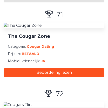
Date Type
Seks
71
Koppelen
Daten
Nichedating
The Cougar Zone
Smartphone ondersteuning
Categorie:
Cougar Dating
Prijzen:
BETAALD
Mobiel vriendelijke website
Mobiel-vriendelijk:
Ja
Heeft een iPhone-App
Heeft een Android App
Beoordeling lezen
Locatie
72
Nepberichten