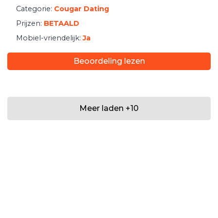
Categorie:
Cougar Dating
Prijzen:
BETAALD
Mobiel-vriendelijk:
Ja
Beoordeling lezen
Meer laden
+
10
DICHTBIJ
Neem contact met ons op
| Copyright 2026 Loving.is