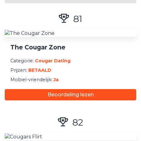
Date Type
Seks
81
Koppelen
Daten
Nichedating
The Cougar Zone
Smartphone ondersteuning
Categorie:
Cougar Dating
Prijzen:
BETAALD
Mobiel vriendelijke website
Mobiel-vriendelijk:
Ja
Heeft een iPhone-App
Heeft een Android App
Beoordeling lezen
Locatie
82
Nepberichten