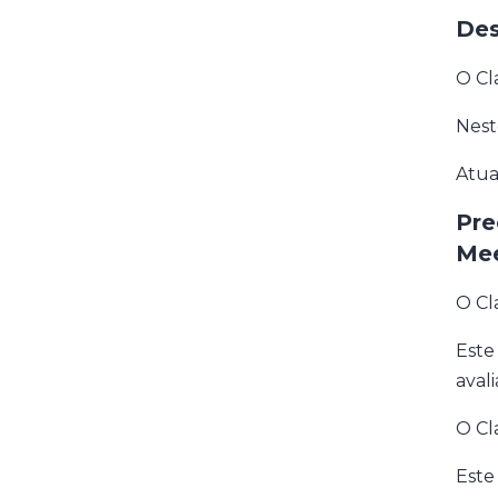
Des
O Cl
Nest
Atua
Pre
Mee
O Cl
Este
avali
O Cl
Este