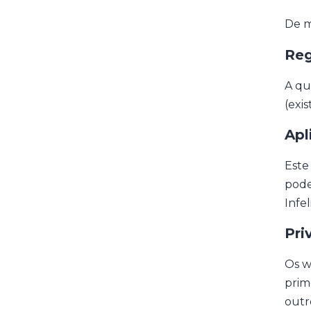
De m
Reg
A qu
(exi
Apl
Este
pode 
Infe
Pri
Os w
prime
outr