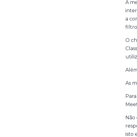
A me
inte
a co
filt
O ch
Clas
utili
Além
As m
Para
Meet
Não 
resp
isto