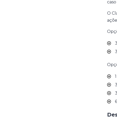
caso 
O Cl
açõe
Opçõ
3
3
Opçõ
1
3
3
6
Des