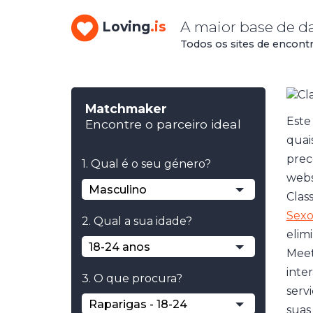
A maior base de d
Loving
.is
Todos os sites de encont
Matchmaker
Este
Encontre o parceiro ideal
quai
prec
1. Qual é o seu género?
webs
Masculino
Clas
Sex
2. Qual a sua idade?
elim
18-24 anos
Meet
inter
3. O que procura?
serv
Raparigas - 18-24
suas