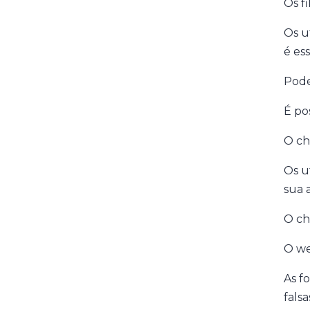
Os f
Os u
é es
Pode
É po
O ch
Os u
sua a
O ch
O web
As f
falsa