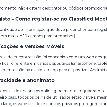
omento, não existem descontos ou códigos promocionais 
isto - Como registar-se no Classified Mee
antidade de informação que deve preencher para registr
stem mais de 10 campos para preencher).
icações e Versões Móveis
 site de encontros não foi concebido com um web design 
ficar diferente em vários dispositivos (smartphone, tablet
lizmente, não há qualquer app para dispositivos Android 
vacidade e anonimato
ebsites de encontros online geralmente enquadram-se na
iro caso, todos os perfis de utilizador estão visíveis, me
o lado, os websites de encontros privados protegem o an