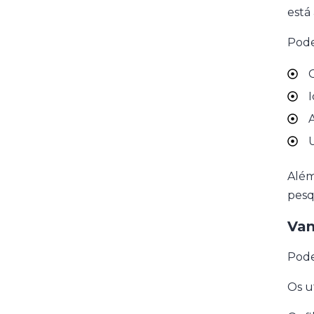
está
Pode
G
I
A
U
Além
pesqu
Van
Pode
Os u