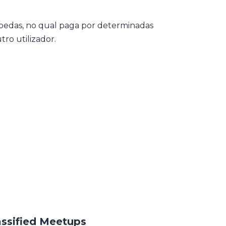
oedas, no qual paga por determinadas
ro utilizador.
assified Meetups