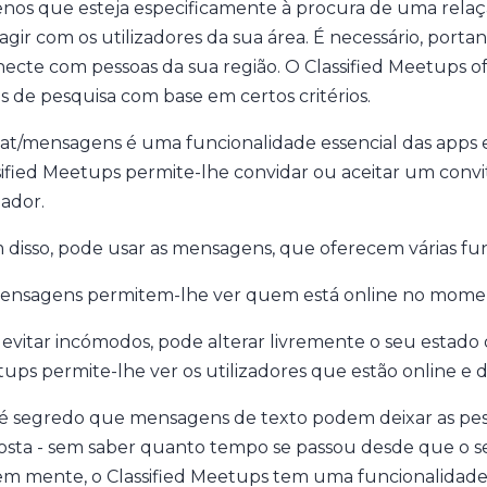
nos que esteja especificamente à procura de uma relação 
ragir com os utilizadores da sua área. É necessário, porta
necte com pessoas da sua região. O Classified Meetups 
ros de pesquisa com base em certos critérios.
at/mensagens é uma funcionalidade essencial das apps 
sified Meetups permite-lhe convidar ou aceitar um conv
zador.
 disso, pode usar as mensagens, que oferecem várias fu
ensagens permitem-lhe ver quem está online no mome
 evitar incómodos, pode alterar livremente o seu estado de 
ups permite-lhe ver os utilizadores que estão online e d
é segredo que mensagens de texto podem deixar as pes
osta - sem saber quanto tempo se passou desde que o 
 em mente, o Classified Meetups tem uma funcionalidad