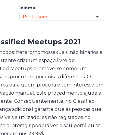
Idioma
Português
assified Meetups 2021
 todos: hetero/homossexuais, não binários e
ante criar um espaço livre de
assified Meetups promove-se como um
soas procurem por coisas diferentes. O
tros para quem procura e tem interesse em
provação manual. Este procedimento ajuda a
dulenta. Consequentemente, no Classified
rança adicional garante que as pessoas que
isíveis a utilizadores não registados no
ja interagir poderá ver o seu perfil ou as
omeçam nos 29.95$.