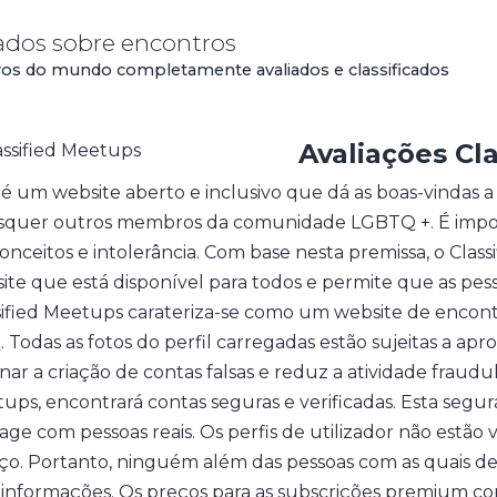
ados sobre encontros
ros do mundo completamente avaliados e classificados
Avaliações Cl
 é um website aberto e inclusivo que dá as boas-vindas a
squer outros membros da comunidade LGBTQ +. É import
onceitos e intolerância. Com base nesta premissa, o Cl
ite que está disponível para todos e permite que as pes
sified Meetups carateriza-se como um website de encon
o
. Todas as fotos do perfil carregadas estão sujeitas a a
inar a criação de contas falsas e reduz a atividade frau
ups, encontrará contas seguras e verificadas. Esta segu
age com pessoas reais. Os perfis de utilizador não estão v
iço. Portanto, ninguém além das pessoas com as quais dese
 informações. Os preços para as subscrições premium c