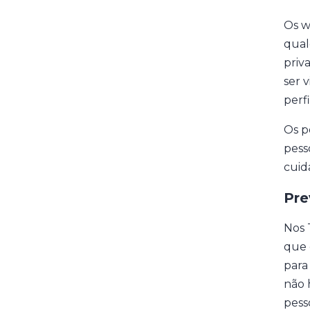
Os w
qual
priv
ser 
perfi
Os p
pess
cuid
Pre
Nos 
que 
para
não 
pess