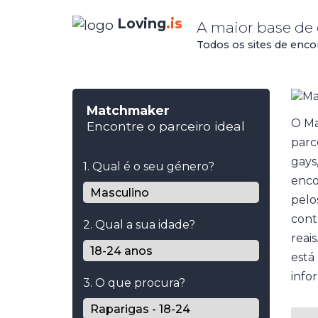
Loving
.is
A maior base de
Todos os sites de enc
Matchmaker
O Ma
Encontre o parceiro ideal
parc
gays
1. Qual é o seu género?
enco
pelo
cont
2. Qual a sua idade?
reai
está
info
3. O que procura?