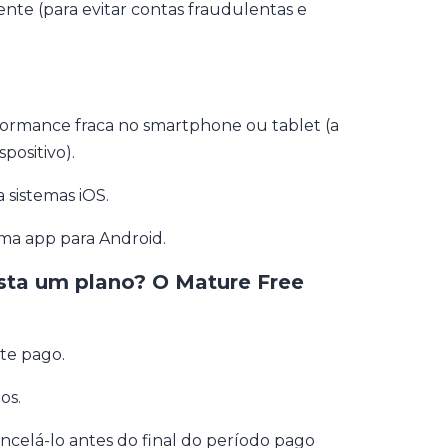
te (para evitar contas fraudulentas e
formance fraca no smartphone ou tablet (a
positivo).
sistemas iOS.
ma app para Android.
sta um plano? O Mature Free
te pago.
os.
celá-lo antes do final do período pago