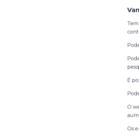
Van
Tem 
cont
Pode
Pode 
pesq
É po
Pode
O we
aume
Os e