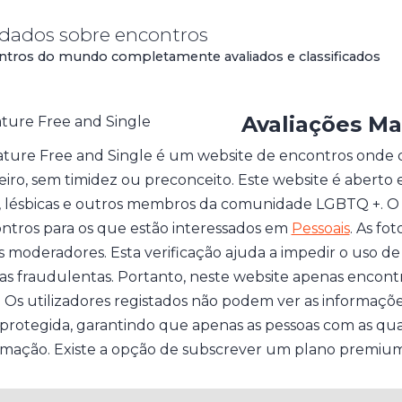
 dados sobre encontros
ontros do mundo completamente avaliados e classificados
Avaliações Ma
ture Free and Single é um website de encontros onde
eiro, sem timidez ou preconceito. Este website é aberto 
, lésbicas e outros membros da comunidade LGBTQ +. O 
ntros para os que estão interessados em
Pessoais
. As fo
s moderadores. Esta verificação ajuda a impedir o uso d
as fraudulentas. Portanto, neste website apenas encontr
s. Os utilizadores registados não podem ver as informações
 protegida, garantindo que apenas as pessoas com as qua
rmação. Existe a opção de subscrever um plano premium 