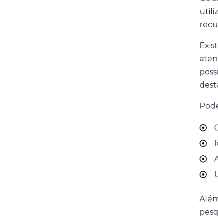
util
recu
Exis
atenç
poss
desta
Pode
G
I
A
U
Além
pesqu