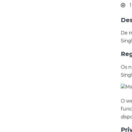
1
Des
De m
Singl
Reg
Os n
Sing
O we
func
disp
Pri