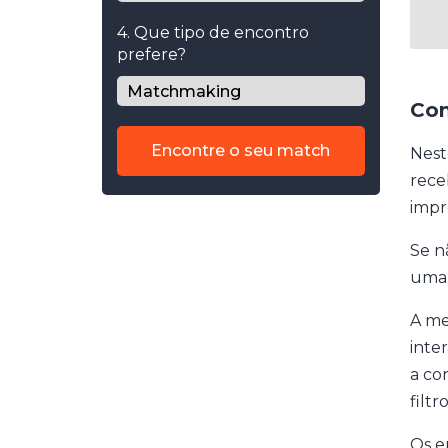
4. Que tipo de encontro
prefere?
Com
Encontre o seu match
Nest
rece
impr
Se n
uma 
A me
inte
a co
filt
Os e