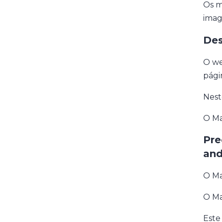
Os m
imag
Des
O we
pági
Nest
O Ma
Pre
and
O Ma
O Ma
Este