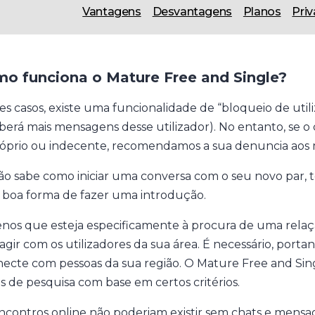
Vantagens
Desvantagens
Planos
Pri
o funciona o Mature Free and Single?
es casos, existe uma funcionalidade de “bloqueio de uti
berá mais mensagens desse utilizador). No entanto, se o
óprio ou indecente, recomendamos a sua denuncia aos
ão sabe como iniciar uma conversa com o seu novo par, t
boa forma de fazer uma introdução.
nos que esteja especificamente à procura de uma relação 
ragir com os utilizadores da sua área. É necessário, porta
necte com pessoas da sua região. O Mature Free and Si
ros de pesquisa com base em certos critérios.
ncontros online não poderiam existir sem chats e mensa