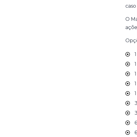
caso 
O Ma
açõe
Opçõ
1
1
1
1
1
3
3
6
6