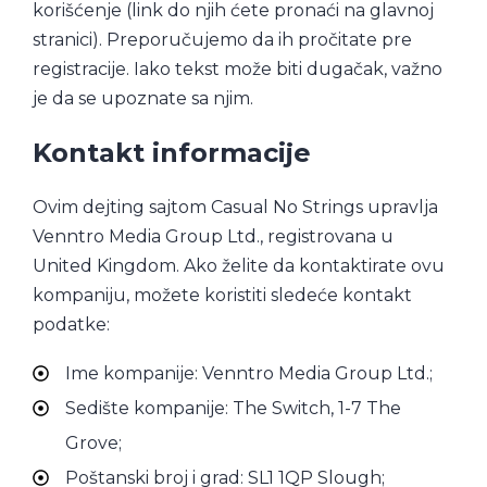
korišćenje (link do njih ćete pronaći na glavnoj
stranici). Preporučujemo da ih pročitate pre
registracije. Iako tekst može biti dugačak, važno
je da se upoznate sa njim.
Kontakt informacije
Ovim dejting sajtom Casual No Strings upravlja
Venntro Media Group Ltd., registrovana u
United Kingdom. Ako želite da kontaktirate ovu
kompaniju, možete koristiti sledeće kontakt
podatke:
Ime kompanije: Venntro Media Group Ltd.;
Sedište kompanije: The Switch, 1-7 The
Grove;
Poštanski broj i grad: SL1 1QP Slough;