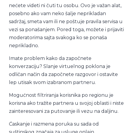
nećete videti ni čuti tu osobu. Ovo je važan alat,
posebno ako vam neko šalje neprikladan
sadržaj, smeta vam ili ne poštuje pravila servisa u
vezi sa ponašanjem. Pored toga, možete i prijaviti
moderatorima sajta svakoga ko se ponaša
neprikladno.
Imate problem kako da započnete
konverzaciju? Slanje virtuelnog poklona je
odličan način da započnete razgovor i ostavite
lep utisak svom izabranom partneru.
Mogućnost filtriranja korisnika po regionu je
korisna ako tražite partnera u svojoj oblasti i niste
zainteresovani za putovanje ili vezu na daljinu.
Ćaskanje i razmena poruka su sada od
suštinskog značaja za usluge onlajn