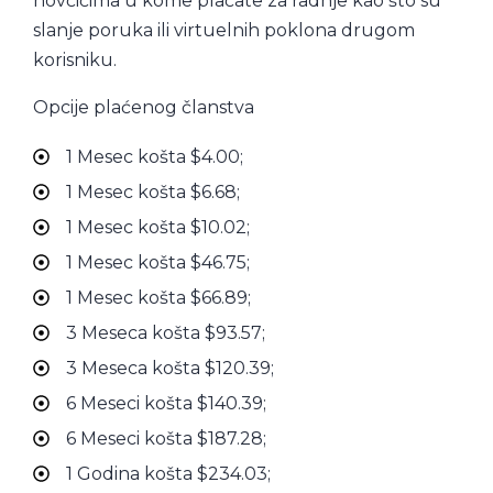
novčićima u kome plaćate za radnje kao što su
slanje poruka ili virtuelnih poklona drugom
korisniku.
Opcije plaćenog članstva
1 Mesec košta $4.00;
1 Mesec košta $6.68;
1 Mesec košta $10.02;
1 Mesec košta $46.75;
1 Mesec košta $66.89;
3 Meseca košta $93.57;
3 Meseca košta $120.39;
6 Meseci košta $140.39;
6 Meseci košta $187.28;
1 Godina košta $234.03;