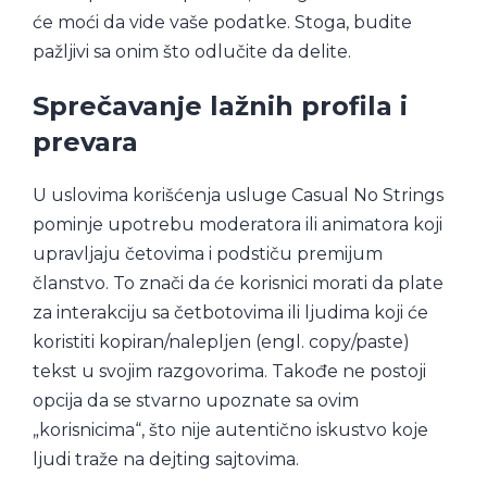
će moći da vide vaše podatke. Stoga, budite
pažljivi sa onim što odlučite da delite.
Sprečavanje lažnih profila i
prevara
U uslovima korišćenja usluge Casual No Strings
pominje upotrebu moderatora ili animatora koji
upravljaju četovima i podstiču premijum
članstvo. To znači da će korisnici morati da plate
za interakciju sa četbotovima ili ljudima koji će
koristiti kopiran/nalepljen (engl. copy/paste)
tekst u svojim razgovorima. Takođe ne postoji
opcija da se stvarno upoznate sa ovim
„korisnicima“, što nije autentično iskustvo koje
ljudi traže na dejting sajtovima.