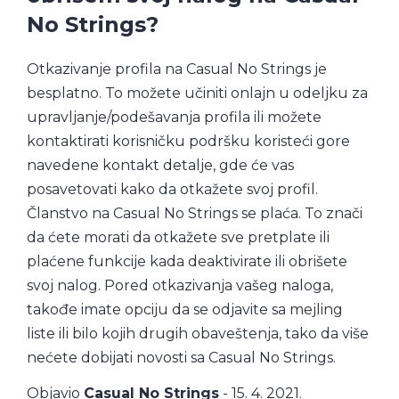
No Strings?
Otkazivanje profila na Casual No Strings je
besplatno. To možete učiniti onlajn u odeljku za
upravljanje/podešavanja profila ili možete
kontaktirati korisničku podršku koristeći gore
navedene kontakt detalje, gde će vas
posavetovati kako da otkažete svoj profil.
Članstvo na Casual No Strings se plaća. To znači
da ćete morati da otkažete sve pretplate ili
plaćene funkcije kada deaktivirate ili obrišete
svoj nalog. Pored otkazivanja vašeg naloga,
takođe imate opciju da se odjavite sa mejling
liste ili bilo kojih drugih obaveštenja, tako da više
nećete dobijati novosti sa Casual No Strings.
Objavio
Casual No Strings
- 15. 4. 2021.