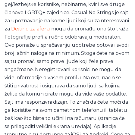
gej/lezbejske korisnike, nebinarne, kvir i sve druge
članove LGBTQ+ zajednice. Casual No Strings je sajt
za upoznavanje na kome ljudi koji su zainteresovani
za
Dejting za aferu
mogu da pronađu ono što traže.
Fotografije profila ručno odobravaju moderatori.
Ovo pomaže u sprečavanju upotrebe botova i svodi
broj lažnih naloga na minimum. Stoga ćete na ovom
sajtu pronaći samo prave ljude koji žele prave
angažmane. Neregistrovani korisnici ne mogu da
vide informacije o vašem profilu. Na ovaj način se
štiti privatnost i osigurava da samo ljudi sa kojima
želite da komunicirate mogu da vide vaše podatke.
Sajt ima responzivni dizajn. To znači da ćete moći da
ga koristite na svom pametnom telefonu ili tabletu
baš kao što biste to učinili na računaru (stranica će
se prilagoditi veličini ekrana uređaja). Aplikacije
trenutno nisu dostupne za iOS i za Android. Cene za