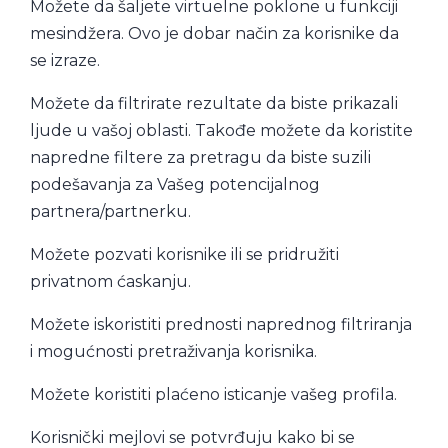
Možete da šaljete virtuelne poklone u funkciji
mesindžera. Ovo je dobar način za korisnike da
se izraze.
Možete da filtrirate rezultate da biste prikazali
ljude u vašoj oblasti. Takođe možete da koristite
napredne filtere za pretragu da biste suzili
podešavanja za Vašeg potencijalnog
partnera/partnerku.
Možete pozvati korisnike ili se pridružiti
privatnom ćaskanju.
Možete iskoristiti prednosti naprednog filtriranja
i mogućnosti pretraživanja korisnika.
Možete koristiti plaćeno isticanje vašeg profila.
Korisnički mejlovi se potvrđuju kako bi se