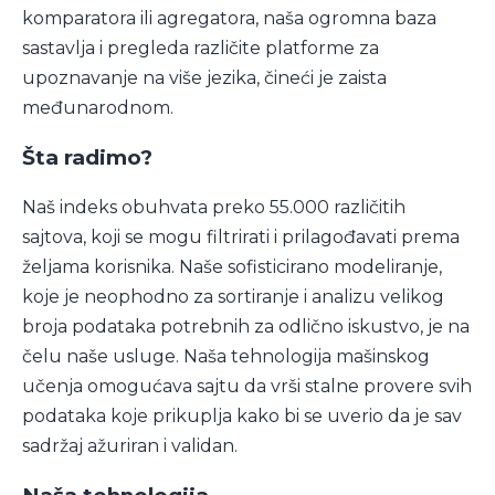
komparatora ili agregatora, naša ogromna baza
sastavlja i pregleda različite platforme za
upoznavanje na više jezika, čineći je zaista
međunarodnom.
Šta radimo?
Naš indeks obuhvata preko 55.000 različitih
sajtova, koji se mogu filtrirati i prilagođavati prema
željama korisnika. Naše sofisticirano modeliranje,
koje je neophodno za sortiranje i analizu velikog
broja podataka potrebnih za odlično iskustvo, je na
čelu naše usluge. Naša tehnologija mašinskog
učenja omogućava sajtu da vrši stalne provere svih
podataka koje prikuplja kako bi se uverio da je sav
sadržaj ažuriran i validan.