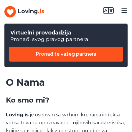
Loving
.is
Virtuelni provodadžija
Pronađi svog pravog partnera
Pronađite vašeg partnera
O Nama
Ko smo mi?
Loving.is
je osnovan sa svrhom kreiranja indeksa
vebsajtova za upoznavanje i njihovih karakteristika,
koji je sofisticiran, lak za pristup i ugodan za