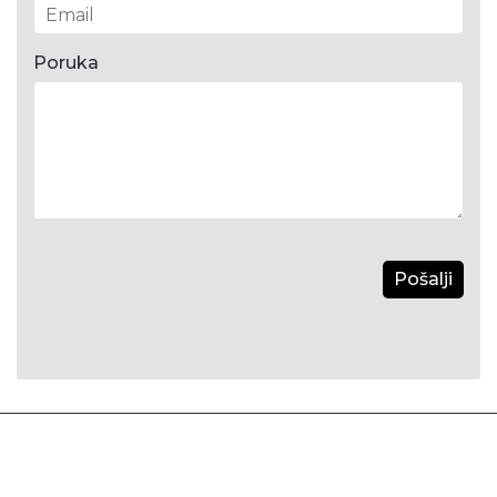
Poruka
Pošalji
Kontaktirajte nas
| Copyright 2026 Loving.is