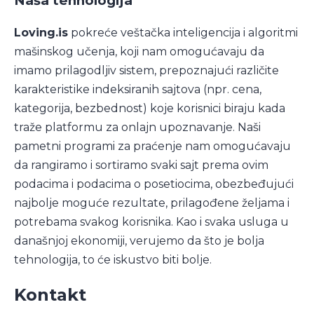
Naša tehnologija
Loving.is
pokreće veštačka inteligencija i algoritmi
mašinskog učenja, koji nam omogućavaju da
imamo prilagodljiv sistem, prepoznajući različite
karakteristike indeksiranih sajtova (npr. cena,
kategorija, bezbednost) koje korisnici biraju kada
traže platformu za onlajn upoznavanje. Naši
pametni programi za praćenje nam omogućavaju
da rangiramo i sortiramo svaki sajt prema ovim
podacima i podacima o posetiocima, obezbeđujući
najbolje moguće rezultate, prilagođene željama i
potrebama svakog korisnika. Kao i svaka usluga u
današnjoj ekonomiji, verujemo da što je bolja
tehnologija, to će iskustvo biti bolje.
Kontakt