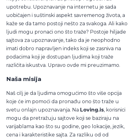
upotrebu. Upoznavanje na internetu je sada
uobičajen i suštinski aspekt savremenog života, a
kaže se da tamo postoji nešto za svakoga. Ali kako
ljudi mogu pronaći ono što traže? Postoje hiljade
sajtova za upoznavanje, tako da je neophodno
imati dobro napravljen indeks koji se zasniva na
podacima koji je dostupan ljudima koji traže
različita iskustva. Upravo ovde mi preuzimamo.
Naša misija
Naš cilj je da ljudima omogućimo što više opcija
koje će im pomoći da pronađu ono što traže u
svetu onlajn upoznavanja. Na
Loving.is
, korisnici
mogu da pretražuju sajtove koji se baziraju na
varijablama kao što su godine, geo lokacije, jezik,
cena i karakteristike sajta. Za razliku od od