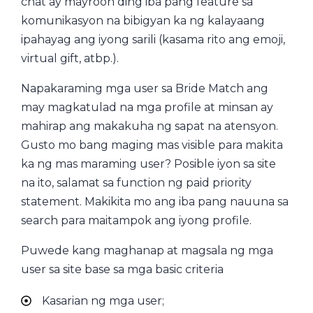
chat ay mayroon ding iba pang feature sa
komunikasyon na bibigyan ka ng kalayaang
ipahayag ang iyong sarili (kasama rito ang emoji,
virtual gift, atbp.).
Napakaraming mga user sa Bride Match ang
may magkatulad na mga profile at minsan ay
mahirap ang makakuha ng sapat na atensyon.
Gusto mo bang maging mas visible para makita
ka ng mas maraming user? Posible iyon sa site
na ito, salamat sa function ng paid priority
statement. Makikita mo ang iba pang nauuna sa
search para maitampok ang iyong profile.
Puwede kang maghanap at magsala ng mga
user sa site base sa mga basic criteria
Kasarian ng mga user;