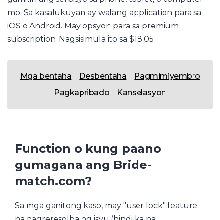
mo. Sa kasalukuyan ay walang application para sa
iOS o Android. May opsyon para sa premium
subscription. Nagsisimula ito sa $18.05
Mga bentaha
Desbentaha
Pagmimiyembro
Pagkapribado
Kanselasyon
Function o kung paano
gumagana ang Bride-
match.com?
Sa mga ganitong kaso, may "user lock" feature
na nagreresolba ng isyu (hindi ka na