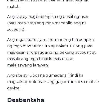
gayon ay tumaas ang tsansa nila sa pagma-
match.
Ang site ay nagbeberipika ng email ng user
(para maiwasan ang mga mapanlinlang na
account).
Ang mga litrato ay mano-manong biniberipika
ng mga moderator. Ito ay nakatutulong para
maiwasan ang paggawa ng pekeng account at
masala ang mga hindi kanais-nais at
malalaswang larawan.
Ang site ay lubos na gumagana (hindi ka
magkakaproblema kung gagamitin ito sa mobile
device).
Desbentaha