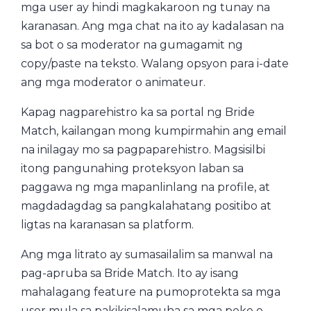
mga user ay hindi magkakaroon ng tunay na
karanasan. Ang mga chat na ito ay kadalasan na
sa bot o sa moderator na gumagamit ng
copy/paste na teksto. Walang opsyon para i-date
ang mga moderator o animateur.
Kapag nagparehistro ka sa portal ng Bride
Match, kailangan mong kumpirmahin ang email
na inilagay mo sa pagpaparehistro. Magsisilbi
itong pangunahing proteksyon laban sa
paggawa ng mga mapanlinlang na profile, at
magdadagdag sa pangkalahatang positibo at
ligtas na karanasan sa platform.
Ang mga litrato ay sumasailalim sa manwal na
pag-apruba sa Bride Match. Ito ay isang
mahalagang feature na pumoprotekta sa mga
user mula sa pakikisalamuha sa mga peke o