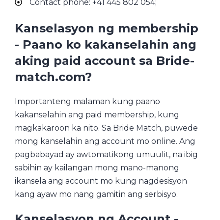
Contact phone: +41 445 802 054;
Kanselasyon ng membership
- Paano ko kakanselahin ang
aking paid account sa Bride-
match.com?
Importanteng malaman kung paano
kakanselahin ang paid membership, kung
magkakaroon ka nito. Sa Bride Match, puwede
mong kanselahin ang account mo online. Ang
pagbabayad ay awtomatikong umuulit, na ibig
sabihin ay kailangan mong mano-manong
ikansela ang account mo kung nagdesisyon
kang ayaw mo nang gamitin ang serbisyo.
Kanselasyon ng Account -