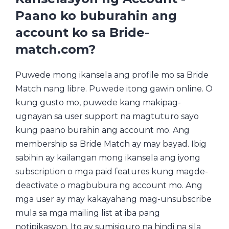
Paano ko buburahin ang
account ko sa Bride-
match.com?
Puwede mong ikansela ang profile mo sa Bride
Match nang libre. Puwede itong gawin online. O
kung gusto mo, puwede kang makipag-
ugnayan sa user support na magtuturo sayo
kung paano burahin ang account mo. Ang
membership sa Bride Match ay may bayad. Ibig
sabihin ay kailangan mong ikansela ang iyong
subscription o mga paid features kung magde-
deactivate o magbubura ng account mo. Ang
mga user ay may kakayahang mag-unsubscribe
mula sa mga mailing list at iba pang
notipikasyon. Ito ay sumisiguro na hindi na sila