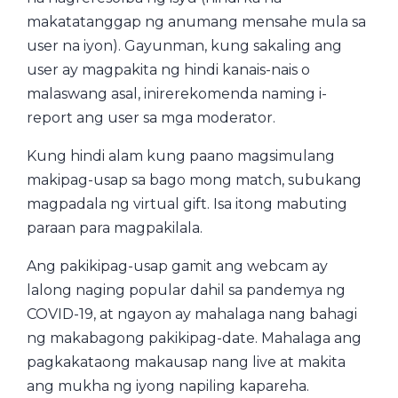
makatatanggap ng anumang mensahe mula sa
user na iyon). Gayunman, kung sakaling ang
user ay magpakita ng hindi kanais-nais o
malaswang asal, inirerekomenda naming i-
report ang user sa mga moderator.
Kung hindi alam kung paano magsimulang
makipag-usap sa bago mong match, subukang
magpadala ng virtual gift. Isa itong mabuting
paraan para magpakilala.
Ang pakikipag-usap gamit ang webcam ay
lalong naging popular dahil sa pandemya ng
COVID-19, at ngayon ay mahalaga nang bahagi
ng makabagong pakikipag-date. Mahalaga ang
pagkakataong makausap nang live at makita
ang mukha ng iyong napiling kapareha.