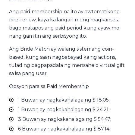
Ang paid membership na ito ay awtomatikong
nire-renew, kaya kailangan mong magkansela
bago matapos ang paid period kung ayaw mo
nang gamitin ang serbisyong ito.
Ang Bride Match ay walang sistemang coin-
based, kung saan nagbabayad ka ng actions,
tulad ng pagpapadala ng mensahe o virtual gift
sa isa pang user.
Opsyon para sa Paid Membership
1 Buwan ay nagkakahalaga ng $ 18.05;
1 Buwan ay nagkakahalaga ng $ 24.21;
3 Buwan ay nagkakahalaga ng $ 54.47;
6 Buwan ay nagkakahalaga ng $ 87.14;