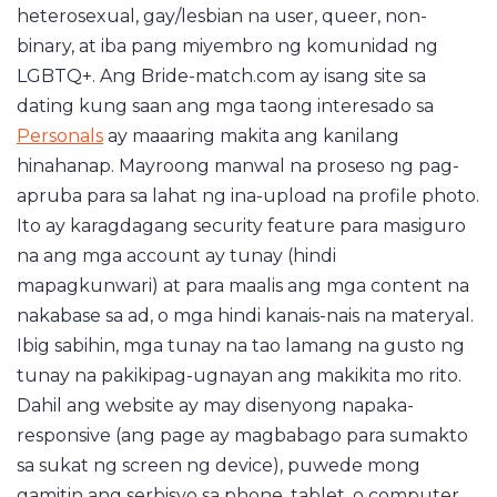
heterosexual, gay/lesbian na user, queer, non-
binary, at iba pang miyembro ng komunidad ng
LGBTQ+. Ang Bride-match.com ay isang site sa
dating kung saan ang mga taong interesado sa
Personals
ay maaaring makita ang kanilang
hinahanap. Mayroong manwal na proseso ng pag-
apruba para sa lahat ng ina-upload na profile photo.
Ito ay karagdagang security feature para masiguro
na ang mga account ay tunay (hindi
mapagkunwari) at para maalis ang mga content na
nakabase sa ad, o mga hindi kanais-nais na materyal.
Ibig sabihin, mga tunay na tao lamang na gusto ng
tunay na pakikipag-ugnayan ang makikita mo rito.
Dahil ang website ay may disenyong napaka-
responsive (ang page ay magbabago para sumakto
sa sukat ng screen ng device), puwede mong
gamitin ang serbisyo sa phone, tablet, o computer