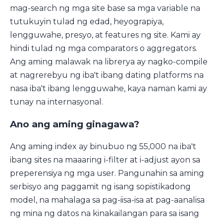
mag-search ng mga site base sa mga variable na
tutukuyin tulad ng edad, heyograpiya,
lengguwahe, presyo, at features ng site. Kami ay
hindi tulad ng mga comparators o aggregators.
Ang aming malawak na librerya ay nagko-compile
at nagrerebyu ng iba't ibang dating platforms na
nasa iba't ibang lengguwahe, kaya naman kami ay
tunay na internasyonal.
Ano ang aming ginagawa?
Ang aming index ay binubuo ng 55,000 na iba't
ibang sites na maaaring i-filter at i-adjust ayon sa
preperensiya ng mga user. Pangunahin sa aming
serbisyo ang paggamit ng isang sopistikadong
model, na mahalaga sa pag-iisa-isa at pag-aanalisa
ng mina ng datos na kinakailangan para sa isang