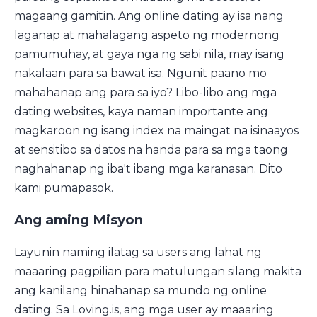
magaang gamitin. Ang online dating ay isa nang
laganap at mahalagang aspeto ng modernong
pamumuhay, at gaya nga ng sabi nila, may isang
nakalaan para sa bawat isa. Ngunit paano mo
mahahanap ang para sa iyo? Libo-libo ang mga
dating websites, kaya naman importante ang
magkaroon ng isang index na maingat na isinaayos
at sensitibo sa datos na handa para sa mga taong
naghahanap ng iba't ibang mga karanasan. Dito
kami pumapasok.
Ang aming Misyon
Layunin naming ilatag sa users ang lahat ng
maaaring pagpilian para matulungan silang makita
ang kanilang hinahanap sa mundo ng online
dating. Sa Loving.is, ang mga user ay maaaring