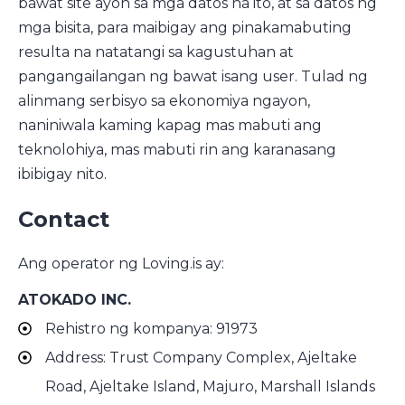
bawat site ayon sa mga datos na ito, at sa datos ng
mga bisita, para maibigay ang pinakamabuting
resulta na natatangi sa kagustuhan at
pangangailangan ng bawat isang user. Tulad ng
alinmang serbisyo sa ekonomiya ngayon,
naniniwala kaming kapag mas mabuti ang
teknolohiya, mas mabuti rin ang karanasang
ibibigay nito.
Contact
Ang operator ng Loving.is ay:
ATOKADO INC.
Rehistro ng kompanya: 91973
Address: Trust Company Complex, Ajeltake
Road, Ajeltake Island, Majuro, Marshall Islands