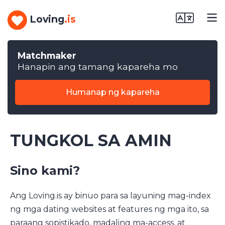
Loving
.is
Matchmaker
Hanapin ang tamang kapareha mo
Humanap ng kapareha
TUNGKOL SA AMIN
Sino kami?
Ang Loving.is ay binuo para sa layuning mag-index
ng mga dating websites at features ng mga ito, sa
paraang sopistikado, madaling ma-access, at