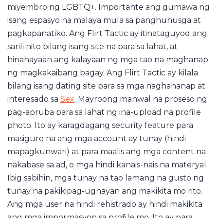
miyembro ng LGBTQ+. Importante ang gumawa ng
isang espasyo na malaya mula sa panghuhusga at
pagkapanatiko. Ang Flirt Tactic ay itinataguyod ang
sarili nito bilang isang site na para sa lahat, at
hinahayaan ang kalayaan ng mga tao na maghanap
ng magkakaibang bagay. Ang Flirt Tactic ay kilala
bilang isang dating site para sa mga naghahanap at
interesado sa
Sex
. Mayroong manwal na proseso ng
pag-apruba para sa lahat ng ina-upload na profile
photo. Ito ay karagdagang security feature para
masiguro na ang mga account ay tunay (hindi
mapagkunwari) at para maalis ang mga content na
nakabase sa ad, o mga hindi kanais-nais na materyal.
Ibig sabihin, mga tunay na tao lamang na gusto ng
tunay na pakikipag-ugnayan ang makikita mo rito.
Ang mga user na hindi rehistrado ay hindi makikita
ang mga impormasyon sa profile mo. Ito ay para