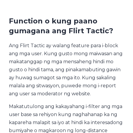
Function o kung paano
gumagana ang Flirt Tactic?
Ang Flirt Tactic ay walang feature para i-block
ang mga user. Kung gusto mong maiwasan ang
makatanggap ng mga mensaheng hindi mo
gusto o hindi tama, ang pinakamabuting gawin
ay huwag sumagot sa mga ito. Kung sakaling
malala ang sitwasyon, puwede mong i-report
ang user sa moderator ng website.
Makatutulong ang kakayahang i-filter ang mga
user base sa rehiyon kung naghahanap ka ng
kapareha malapit sa iyo at hindi ka interesadong
bumiyahe o magkaroon ng long-distance