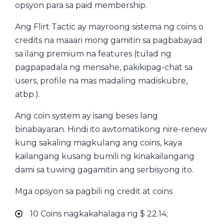
opsyon para sa paid membership.
Ang Flirt Tactic ay mayroong sistema ng coins o
credits na maaari mong gamitin sa pagbabayad
sa ilang premium na features (tulad ng
pagpapadala ng mensahe, pakikipag-chat sa
users, profile na mas madaling madiskubre,
atbp.).
Ang coin system ay isang beses lang
binabayaran. Hindi ito awtomatikong nire-renew
kung sakaling magkulang ang coins, kaya
kailangang kusang bumili ng kinakailangang
dami sa tuwing gagamitin ang serbisyong ito.
Mga opsyon sa pagbili ng credit at coins
10 Coins nagkakahalaga ng $ 22.14;