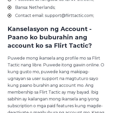
Bansa: Netherlands;
Contact email: support@flirttactic.com;
Kanselasyon ng Account -
Paano ko buburahin ang
account ko sa Flirt Tactic?
Puwede mong ikansela ang profile mo sa Flirt
Tactic nang libre. Puwede itong gawin online. O
kung gusto mo, puwede kang makipag-
ugnayan sa user support na magtuturo sayo
kung paano burahin ang account mo. Ang
membership sa Flirt Tactic ay may bayad. Ibig
sabihin ay kailangan mong ikansela ang iyong
subscription o mga paid features kung magde-
deactivate o magbubura ng account mo. Kapag