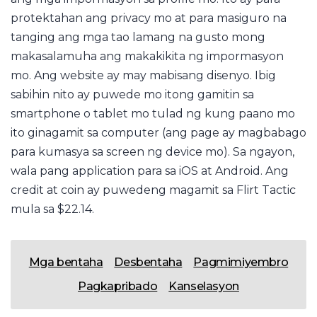
protektahan ang privacy mo at para masiguro na
tanging ang mga tao lamang na gusto mong
makasalamuha ang makakikita ng impormasyon
mo. Ang website ay may mabisang disenyo. Ibig
sabihin nito ay puwede mo itong gamitin sa
smartphone o tablet mo tulad ng kung paano mo
ito ginagamit sa computer (ang page ay magbabago
para kumasya sa screen ng device mo). Sa ngayon,
wala pang application para sa iOS at Android. Ang
credit at coin ay puwedeng magamit sa Flirt Tactic
mula sa $22.14.
Mga bentaha
Desbentaha
Pagmimiyembro
Pagkapribado
Kanselasyon