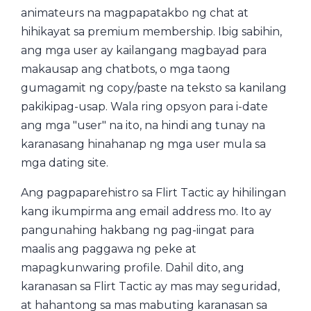
animateurs na magpapatakbo ng chat at
hihikayat sa premium membership. Ibig sabihin,
ang mga user ay kailangang magbayad para
makausap ang chatbots, o mga taong
gumagamit ng copy/paste na teksto sa kanilang
pakikipag-usap. Wala ring opsyon para i-date
ang mga "user" na ito, na hindi ang tunay na
karanasang hinahanap ng mga user mula sa
mga dating site.
Ang pagpaparehistro sa Flirt Tactic ay hihilingan
kang ikumpirma ang email address mo. Ito ay
pangunahing hakbang ng pag-iingat para
maalis ang paggawa ng peke at
mapagkunwaring profile. Dahil dito, ang
karanasan sa Flirt Tactic ay mas may seguridad,
at hahantong sa mas mabuting karanasan sa