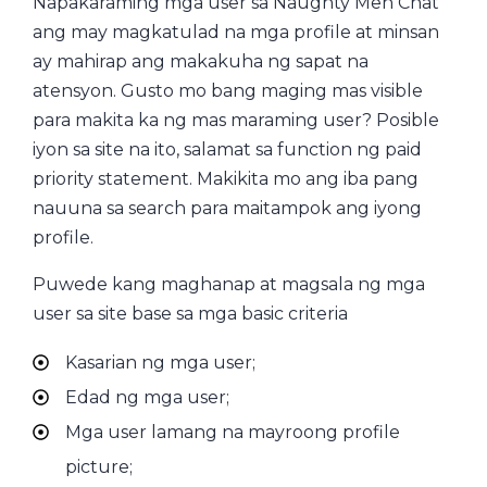
Napakaraming mga user sa Naughty Men Chat
ang may magkatulad na mga profile at minsan
ay mahirap ang makakuha ng sapat na
atensyon. Gusto mo bang maging mas visible
para makita ka ng mas maraming user? Posible
iyon sa site na ito, salamat sa function ng paid
priority statement. Makikita mo ang iba pang
nauuna sa search para maitampok ang iyong
profile.
Puwede kang maghanap at magsala ng mga
user sa site base sa mga basic criteria
Kasarian ng mga user;
Edad ng mga user;
Mga user lamang na mayroong profile
picture;