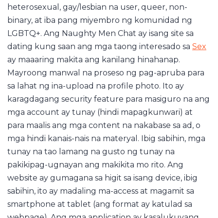
heterosexual, gay/lesbian na user, queer, non-
binary, at iba pang miyembro ng komunidad ng
LGBTQ+. Ang Naughty Men Chat ay isang site sa
dating kung saan ang mga taong interesado sa
Sex
ay maaaring makita ang kanilang hinahanap.
Mayroong manwal na proseso ng pag-apruba para
sa lahat ng ina-upload na profile photo. Ito ay
karagdagang security feature para masiguro na ang
mga account ay tunay (hindi mapagkunwari) at
para maalis ang mga content na nakabase sa ad, o
mga hindi kanais-nais na materyal. Ibig sabihin, mga
tunay na tao lamang na gusto ng tunay na
pakikipag-ugnayan ang makikita mo rito. Ang
website ay gumagana sa higit sa isang device, ibig
sabihin, ito ay madaling ma-access at magamit sa
smartphone at tablet (ang format ay katulad sa
webpage). Ang mga application ay kasalukuyang