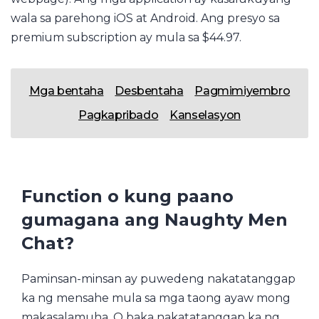
wala sa parehong iOS at Android. Ang presyo sa
premium subscription ay mula sa $44.97.
Mga bentaha
Desbentaha
Pagmimiyembro
Pagkapribado
Kanselasyon
Function o kung paano
gumagana ang Naughty Men
Chat?
Paminsan-minsan ay puwedeng nakatatanggap
ka ng mensahe mula sa mga taong ayaw mong
makasalamuha. O baka nakatatanggap ka ng