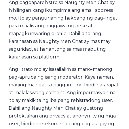
Ang pagpaparehistro sa Naughty Men Chat ay
hihilingan kang ikumpirma ang email address
mo. Ito ay pangunahing hakbang ng pag-iingat
para maalis ang paggawa ng peke at
mapagkunwaring profile. Dahil dito, ang
karanasan sa Naughty Men Chat ay mas may
seguridad, at hahantong sa mas mabuting
karanasan sa platform.
Ang litrato mo ay isasailalim sa mano-manong
pag-apruba ng isang moderator. Kaya naman,
maging maingat sa paggamit ng hindi nararapat
at malalaswang content. Ang impormasyon na
ito ay makikita ng iba pang rehistradong user.
Dahil ang Naughty Men Chat ay gustong
protektahan ang privacy at anonymity ng mga
user, hindi inirerekomenda ang paglalagay ng