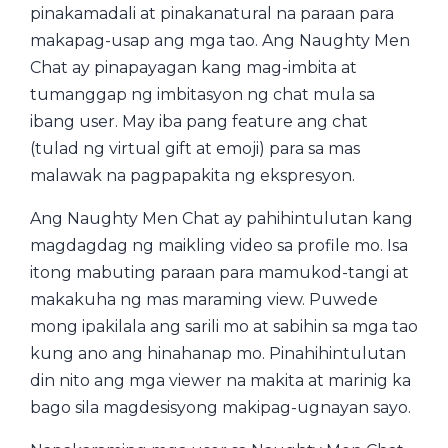
pinakamadali at pinakanatural na paraan para
makapag-usap ang mga tao. Ang Naughty Men
Chat ay pinapayagan kang mag-imbita at
tumanggap ng imbitasyon ng chat mula sa
ibang user. May iba pang feature ang chat
(tulad ng virtual gift at emoji) para sa mas
malawak na pagpapakita ng ekspresyon.
Ang Naughty Men Chat ay pahihintulutan kang
magdagdag ng maikling video sa profile mo. Isa
itong mabuting paraan para mamukod-tangi at
makakuha ng mas maraming view. Puwede
mong ipakilala ang sarili mo at sabihin sa mga tao
kung ano ang hinahanap mo. Pinahihintulutan
din nito ang mga viewer na makita at marinig ka
bago sila magdesisyong makipag-ugnayan sayo.