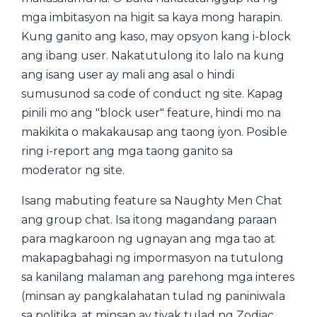
mga imbitasyon na higit sa kaya mong harapin.
Kung ganito ang kaso, may opsyon kang i-block
ang ibang user. Nakatutulong ito lalo na kung
ang isang user ay mali ang asal o hindi
sumusunod sa code of conduct ng site. Kapag
pinili mo ang "block user" feature, hindi mo na
makikita o makakausap ang taong iyon. Posible
ring i-report ang mga taong ganito sa
moderator ng site.
Isang mabuting feature sa Naughty Men Chat
ang group chat. Isa itong magandang paraan
para magkaroon ng ugnayan ang mga tao at
makapagbahagi ng impormasyon na tutulong
sa kanilang malaman ang parehong mga interes
(minsan ay pangkalahatan tulad ng paniniwala
sa politika, at minsan ay tiyak tulad ng Zodiac