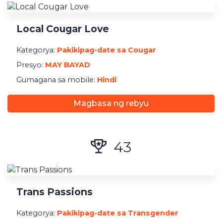
Pagpaparehistro
Local Cougar Love
Minimal na Bayad
Kategorya:
Pakikipag-date sa Cougar
Presyo:
MAY BAYAD
Gumagana sa mobile:
Hindi
Magbasa ng rebyu
43
Trans Passions
Kategorya:
Pakikipag-date sa Transgender