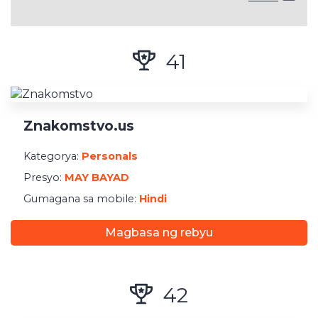
Mga klase ng dating
Sex
41
Pagma-match
Pakikipag-date
Niche ng Dating
Znakomstvo.us
May smartphone support
Kategorya:
Personals
Presyo:
MAY BAYAD
Website na gumagana sa mobile
Gumagana sa mobile:
Hindi
May iPhone App
May Android App
Magbasa ng rebyu
Lokasyon
42
Pekeng Mensahe